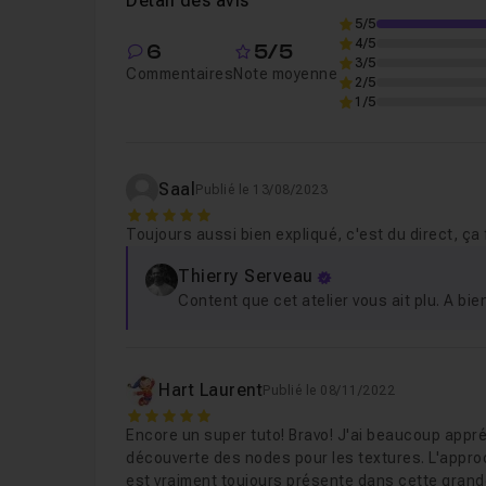
Détail des avis
5/5
4/5
6
5/5
Leçon 6
Etape 6 - Création d'une texture de 
3/5
Commentaires
Note moyenne
2/5
1/5
Leçon 7
Etape 7 - Ajout d'un fond et création 
Saal
Publié le 13/08/2023
Leçon 8
Etape 8 - Mise en place de la caméra
5
Toujours aussi bien expliqué, c'est du direct, ça fa
Thierry Serveau
Content que cet atelier vous ait plu. A bie
Hart Laurent
Publié le 08/11/2022
5
Encore un super tuto! Bravo! J'ai beaucoup appréc
découverte des nodes pour les textures. L'appro
est vraiment toujours présente dans cette grande