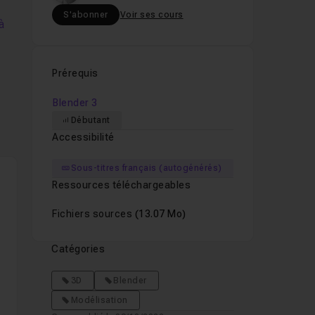
S'abonner
Voir ses cours
à
s
Prérequis
Blender 3
s
Débutant
Accessibilité
nt
Sous-titres français (autogénérés)
Ressources téléchargeables
e
Fichiers sources
(13.07 Mo)
Catégories
3D
Blender
Modélisation