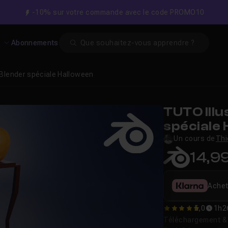
-10% sur votre commande avec le code PROMO10
Search
s
Abonnements
r Blender spéciale Halloween
TUTO Illu
spéciale
Un cours de
Thi
14,9
Achet
5,0
1h2
5
Téléchargement & v