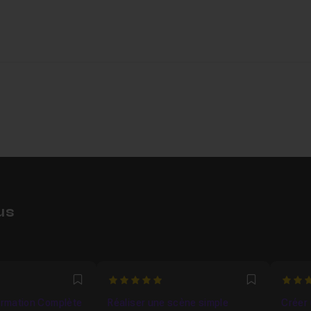
us
1395
5
4.888
Favori
Favori
Formation Complète
Réaliser une scène simple
Créer