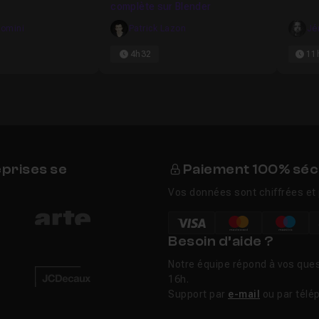
complète sur Blender
domini
Patrick Lazon
Jé
4h32
11
eprises se
Paiement 100% séc
Vos données sont chiffrées et 
Besoin d’aide ?
Notre équipe répond à vos ques
16h.
Support par
e-mail
ou par télé