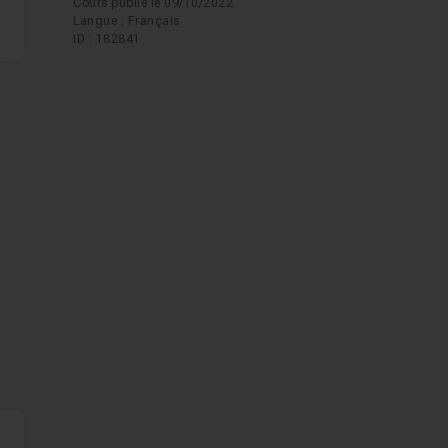
Cours publié le 09/10/2022
Langue : Français
ID : 182841