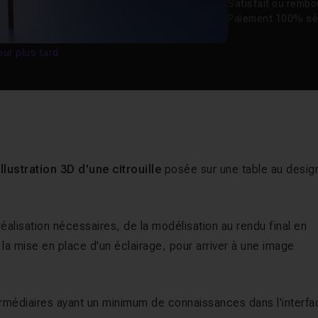
Satisfait ou remb
Paiement 100% sé
our plus tard
llustration 3D d'une citrouille
posée sur une table au desig
alisation nécessaires, de la modélisation au rendu final en
 la mise en place d'un éclairage, pour arriver à une image
termédiaires ayant un minimum de connaissances dans l'interf