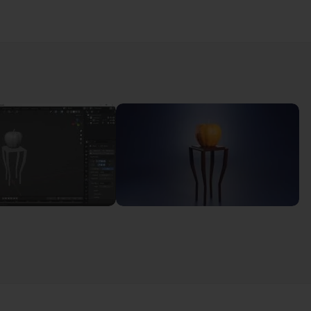
e partie 1
11m29
e partie 2
08m55
13m57
trouille partie 1
13m33
trouille partie 2
08m06