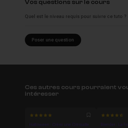
Vos questions sur le cours
Quel est le niveau requis pour suivre ce tuto ?
Poser une question
Ces autres cours pourraient vo
intéresser
5
4.930232558
Favori
Halloween : Créer une Citrouille
Blender : La 