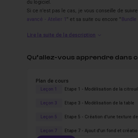
du logiciel.
Si ce n'est pas le cas, je vous conseille de suivre l
avancé - Atelier 1
" et sa suite ou encore "
Bundle 
donneront les bases suffisantes pour suivre ce no
Lire la suite de la description
L'objectif ici n'est pas de faire un tour exhaustif 
pertinents répondant à une problématique donnée
Qu’allez-vous apprendre dans c
disponibles dans Blender.
Je m'efforce d'avancer
pas à pas
, lentement et
chacune des vidéos.
Plan de cours
Cela dit, si la vitesse vous semble trop lente, sel
Leçon 1
visionnage le permettant.
Leçon 3
Etape 3 - Modélisation de la table
Cet atelier nécessite une souris dotée de 2 bout
manipulations que moi.
Leçon 5
Enfin, je reste disponible, pour toutes questions, 
Alors je vous dis à de suite dans la première vidé
Leçon 7