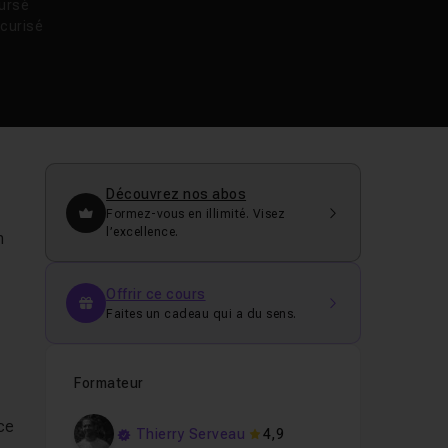
oursé
curisé
Découvrez nos abos
Formez-vous en illimité. Visez
l’excellence.
n
Offrir ce cours
Faites un cadeau qui a du sens.
Formateur
ace
Thierry Serveau
4,9