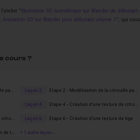
'atelier "
Illustration 3D Isométrique sur Blender de débutant 
: Animation 3D sur Blender pour débutant volume 1
", qui vou
uvel atelier pratique.
du logiciel mais de découvrir au fil des nécessités les outils
. Vous apprendrez ainsi efficacement les outils et technique
e cours ?
 sans timelapse afin que tout le monde puisse suivre facileme
on votre niveau, n'hésitez pas à accélérer les vidéos, l'outil d
Etape 1 - Modélisation de la citrouille partie 1
Leçon 2
Etape 2 - Modélisation de la citrouille partie 2
Leçon 4
Etape 4 - Création d'une texture de citrouille partie 1
ons et d'une molette centrale afin de suivre les mêmes
Etape 5 - Création d'une texture de citrouille partie 2
Leçon 6
Etape 6 - Création d'une texture de tige
dans l'
espace d'entraide
.
o de ce nouvel atelier !
Etape 7 - Ajout d'un fond et création de texture pour le fond et la table
+ 1 autre leçon…