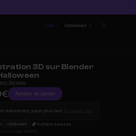
C
Aide
Connexion
Panier
stration 3D sur Blender
 Halloween
erry Serveau
9€
Ajouter au panier
er maintenant, payer plus tard.
En savoir plus
6
Fichiers sources
Débutant
isionnage illimité