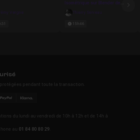
Isométrique sur Blender de
Ima
débutant à avancé
rémy Vergne
Thierry Serveau
h31
15h46
urisé
protégées pendant toute la transaction.
tions du lundi au vendredi de 10h à 12h et de 14h à
phone au
01 84 80 80 29
.