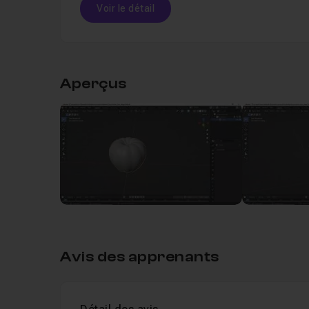
Voir le détail
Table des matières
Aperçus
Leçon 1
Etape 1 - Modélisation de la citrouill
Leçon 2
Etape 2 - Modélisation de la citrouill
Leçon 3
Etape 3 - Modélisation de la table
Leçon 4
Etape 4 - Création d'une texture de ci
Avis des apprenants
Leçon 5
Etape 5 - Création d'une texture de ci