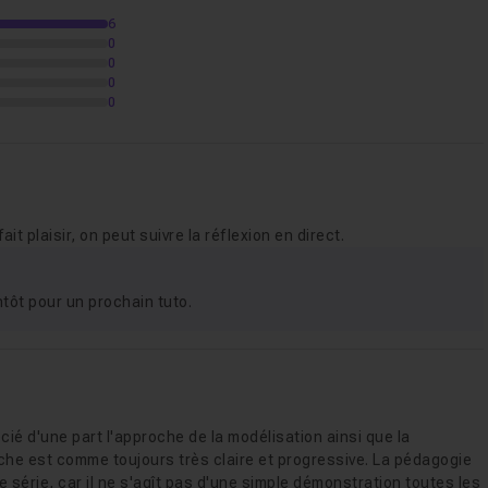
6
0
tige
11m57
0
0
0
de texture pour le fond et la table
03m57
, de l'éclairage, rendu et conclusion
14m52
it plaisir, on peut suivre la réflexion en direct.
ntôt pour un prochain tuto.
ié d'une part l'approche de la modélisation ainsi que la
che est comme toujours très claire et progressive. La pédagogie
 série, car il ne s'agît pas d'une simple démonstration toutes les