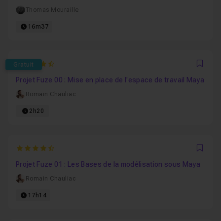
Thomas Mouraille
16m37
4.8405797101449
Gratuit
Favo
Projet Fuze 00 : Mise en place de l'espace de travail Maya
Romain Chauliac
2h20
4.8679245283019
Favo
Projet Fuze 01 : Les Bases de la modélisation sous Maya
Romain Chauliac
17h14