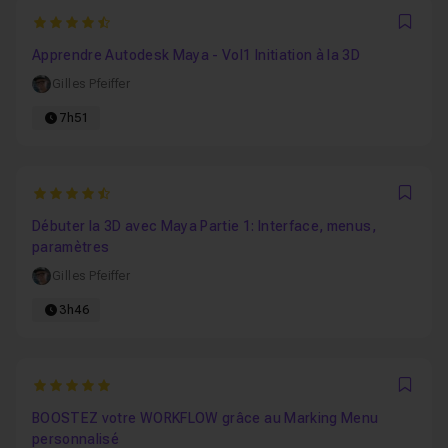
4.9411764705882
Favo
Apprendre Autodesk Maya - Vol1 Initiation à la 3D
Gilles Pfeiffer
7h51
4.9545454545455
Favo
Débuter la 3D avec Maya Partie 1: Interface, menus,
paramètres
Gilles Pfeiffer
3h46
5
Favo
BOOSTEZ votre WORKFLOW grâce au Marking Menu
personnalisé