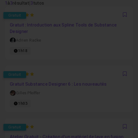
1
à
3
résultat
|
3
tutos
5
Gratuit
Favo
Gratuit : Introduction aux Spline Tools de Substance
Designer
Adrien Radke
1h18
5
Gratuit
Favo
Gratuit Substance Designer 6 : Les nouveautés
Gilles Pfeiffer
1h03
5
Gratuit
Favo
Atelier Gratuit - Création d'un matériel de lave en fusion