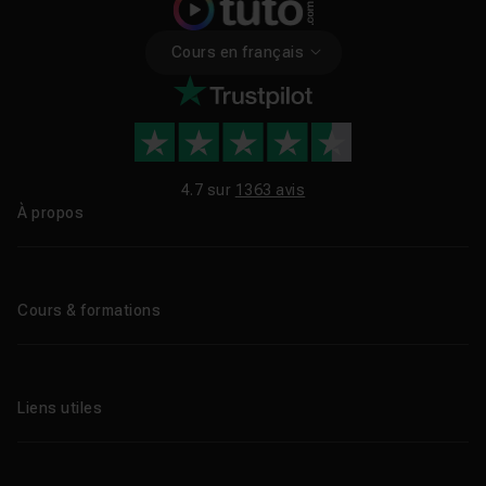
Cours en français
4.7 sur
1363 avis
À propos
Qui sommes-nous ?
Le blog
Cours & formations
Tous les tutos
Formations éligibles CPF
Liens utiles
Formations certifiantes
Formations IA
Entreprises
Tutos gratuits
Abonnement Tuto.com