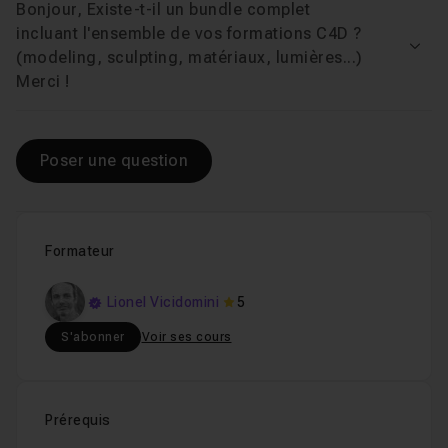
Bonjour, Existe-t-il un bundle complet
Chapitre 4 : Les outils de modélisation
4h35
incluant l'ensemble de vos formations C4D ?
Voir
(modeling, sculpting, matériaux, lumières...)
Chapitre 5 : Les Déformateurs
2h47
Merci !
Chapitre 6 : Ateliers pratiques
4h20
Poser une question
Chapitre 7 : Les Volumes (R20 et +)
2h38
Chapitre 8 : Les Capsules (R25 et +)
51m13
Formateur
Chapitre 9 : ZRemesher (R26 et +)
1h04
Lionel Vicidomini
5
S'abonner
Voir ses cours
Cours 2
5h26
Formation complète Cinema 4D : 3ème partie. La 
Prérequis