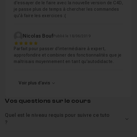
d'essayer de le faire avec la nouvelle version de C4D,
Sélection en miroir (S22)
Leçon 17
je passe plus de temps à chercher les commandes
Manipulation des axes
qu'à faire les exercices :(
Leçon 18
Orientation des axes
Leçon 19
Nicolas Bouf
Publié le 18/06/2019
Gérer les axes des objets
Leçon 20
5
Manipuler les objets
Parfait pour passer d'intermédiaire à expert,
Leçon 21
approfondire et combiner des fonctionnalités que je
Leçon 22
La sélection progressive
Voir
maîtrisais moyennement en tant qu'autodidacte.
Leçon 23
Voir plus d'avis
Leçon 24
Leçon 25
Vos questions sur le cours
Chapitre 2 : Les Splines
1h37
Quel est le niveau requis pour suivre ce tuto
Voir
?
Chapitre 3 : Les générateurs
2h22