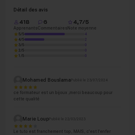
Définition d'un objet polygonal : point, arête et
Leçon 5
Détail des avis
Les ngons
Leçon 6
418
6
4,7/5
Apprenants
Commentaires
Note moyenne
Le gestionnaire de structure
Leçon 7
5/5
4
4/5
Le gestionnaire de structure, seconde partie (
2
Leçon 8
3/5
0
2/5
Les normales
0
Leçon 9
1/5
0
Le lissage phong
Leçon 10
Les normales de point (R18)
Leçon 11
Mohamed Bouslama
Publié le 23/07/2024
Le tag de Normales, Manipuler les normales 
Leçon 12
5
ce formateur est un bijoux ,merci beaucoup pour
Leçon 13
Les sélections, 1ère partie
Voir
cette qualité
Les sélections, 2ème partie
Leçon 14
Étendre la sélection (R21)
Leçon 15
Marie Loup
Publié le 22/03/2023
4
Nouvelles options du sélecteur de boucle (S2
Leçon 16
Le tuto est franchement top, MAIS, c'est l'enfer