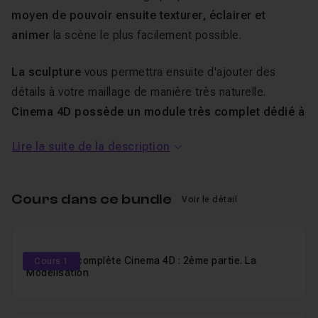
moyen de pouvoir ensuite texturer, éclairer et
animer
la scène le plus facilement possible.
La sculpture
vous permettra ensuite d'ajouter des
détails à votre maillage de manière très naturelle.
Cinema 4D possède un module très complet dédié à
la sculpture, offrant une trousse d'outils très
Lire la suite de la description
intuitifs
. Ce workflow vous permettra
d'améliorer et
d'enrichir l'aspect de vos modélisation
s de base
pour les amener à un autre niveau de qualité.
Cours dans ce bundle
Voir le détail
Ces formations ont été conçues pour être regardées à
la carte, comme un manuel vidéo, avec
des exercices
Formation complète Cinema 4D : 2ème partie. La
Cours 1
concrets pour pratiquer les notions apprises
.
Modélisation
Vous ne trouverez pas de formation plus
complète ou
exhaustive
. Chaque chapitre est clairement nommé et