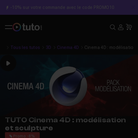
-10% sur votre commande avec le code PROMO10
C
Recher
USE
Pa
Tous les tutos
3D
Cinema 4D
Cinema 4D : modélisation 
Play
TUTO Cinema 4D : modélisation
et sculpture
Promo -8%