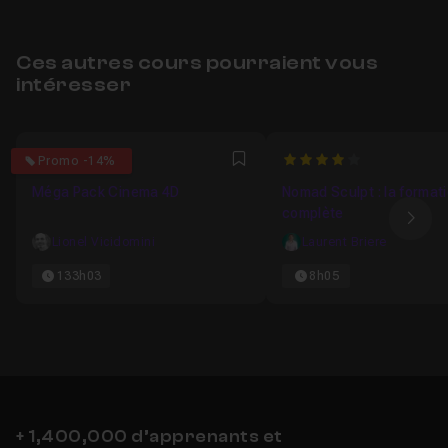
Ces autres cours pourraient vous
intéresser
4.8260869565217
4
Promo -14%
Favori
Méga Pack Cinema 4D
Nomad Sculpt : la format
complète
Ima
Lionel Vicidomini
Laurent Briere
133h03
8h05
+ 1,400,000 d’apprenants et