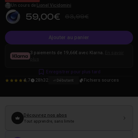
Un cours de
Lionel Vicidomini
59,00€
63,99€
Ajouter au panier
3 paiements de 19,66€ avec Klarna.
En savoir
plus
Enregistrer pour plus tard
4,7
28h32
Fichiers sources
Débutant
4.6666666666667
Découvrez nos abos
Tout apprendre, sans limite