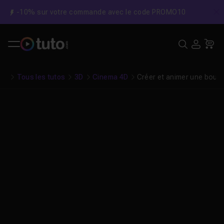
-10% sur votre commande avec le code PROMO10
C
Recher
USE
Pa
Tous les tutos
3D
Cinema 4D
Créer et animer une boule