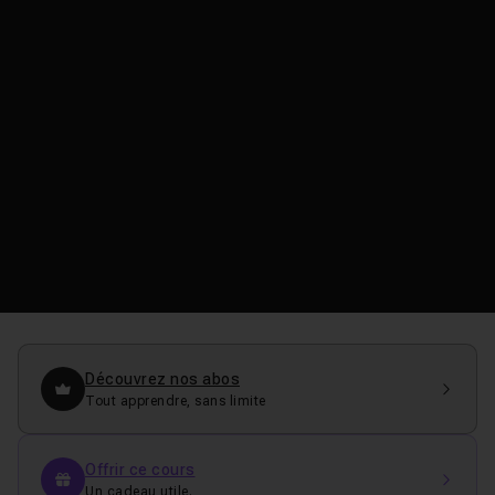
Découvrez nos abos
Tout apprendre, sans limite
Offrir ce cours
Un cadeau utile.