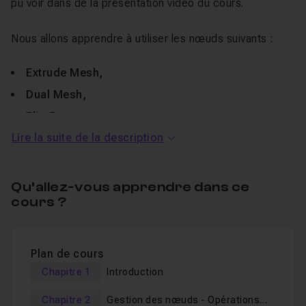
pu voir dans de la présentation vidéo du cours.
Nous allons apprendre à utiliser les nœuds suivants :
Extrude Mesh,
Dual Mesh,
Flip Faces,
Lire la suite de la description
Mesh Boolean,
Delete Geometry.
Math
,
Combine XYZ
,
index
,
Bool Math
Qu’allez-vous apprendre dans ce
cours ?
et d'autres encore afin de rendre notre scène finale
encore sympathique.
Plan de cours
Pour ceux et celles qui me connaissent, à chaque fois,
Chapitre 1
Introduction
je fais en sorte d
'expliquer le nœud dans son
intégralité avec un exemple plus complexe à la fin
.
Chapitre 2
Gestion des nœuds - Opérations