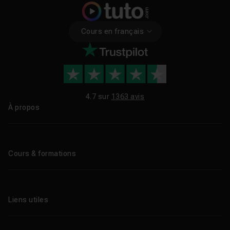
Cours en français
4.7 sur
1363 avis
À propos
Qui sommes-nous ?
Le blog
Cours & formations
Tous les tutos
Formations éligibles CPF
Liens utiles
Formations certifiantes
Formations IA
Entreprises