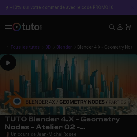
-10% sur votre commande avec le code PROMO10
C
Recher
USE
Pa
Tous les tutos
3D
Blender
Blender 4.X - Geometry Nodes 
Play
TUTO Blender 4.X - Geometry
Nodes - Atelier 02 -
Construction Building
Un cours de
Jean-Michel Rosee