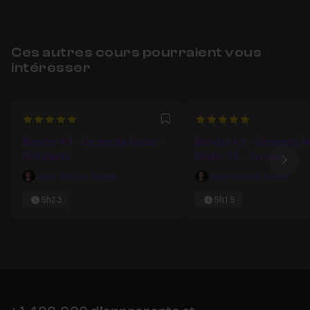
Ces autres cours pourraient vous
intéresser
5
5
Favori
Blender 4.X - Geometry Nodes -
Blender 4.X - Geometry N
Débutants
Atelier 03 - Curves
Ima
Jean-Michel Rosee
Jean-Michel Rosee
5h23
5h15