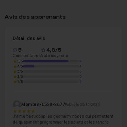
Chapitre 2 : Gestion des nœuds - Opérations sur les
apprentissage de Blender !
Avis des apprenants
Chapitre 3 : Gestion de la scène finale
54m04
Comme évoqué dans la vidéo de présentation, si vous
n'avez aucune connaissance sur
Blender
, je peux vous
proposer cette
première formation sur Blender 4
.
Détail des avis
Chapitre 4 : Conclusion
02m48
5
4,8/5
Commentaires
Note moyenne
Chapitre 5 : Evolution 2026 - Blender 5
22m53
5/5
4
4/5
1
3/5
0
2/5
0
1/5
0
Membre-6528-2677
Publié le 25/10/2025
5
J'aime beaucoup les geometry nodes qui permettent
de quasiment programmer les objets et les rendre