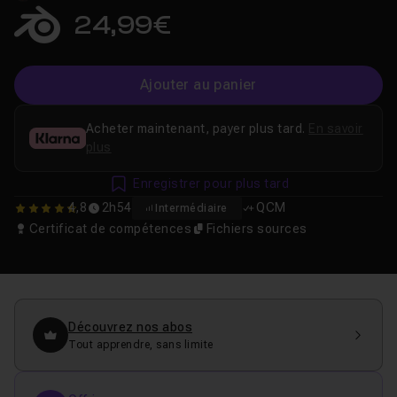
24,99€
Ajouter au panier
Acheter maintenant, payer plus tard.
En savoir
plus
Enregistrer pour plus tard
4,8
2h54
QCM
Intermédiaire
4.8
Certificat de compétences
Fichiers sources
Découvrez nos abos
Tout apprendre, sans limite