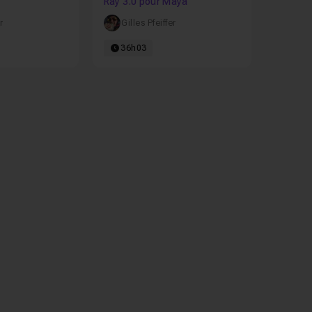
Ray 3.0 pour Maya
r
Gilles Pfeiffer
36h03