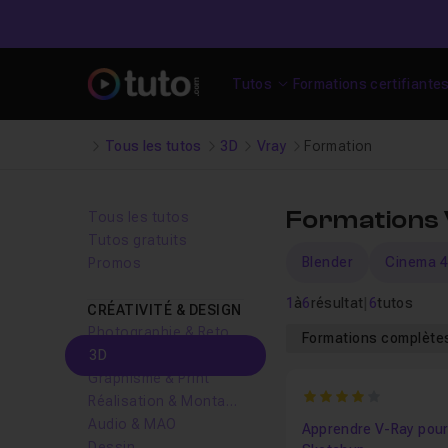
Tutos
Formations certifiante
Tous les tutos
3D
Vray
Formation
Formations
Tous les tutos
Tutos gratuits
Blender
Cinema 
Promos
1
à
6
résultat
|
6
tutos
CRÉATIVITÉ & DESIGN
Photographie & Retouche
Formations complèt
3D
Graphisme & Print
4
Réalisation & Montage vidéo
Audio & MAO
Apprendre V-Ray pou
Dessin