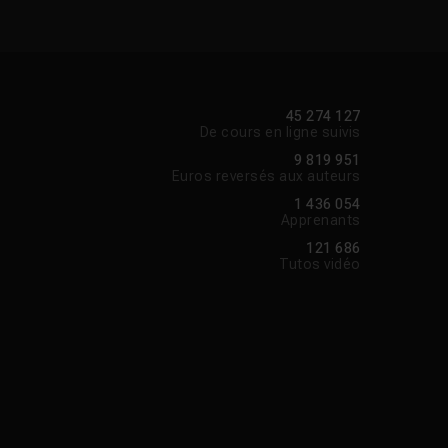
45 274 127
De cours en ligne suivis
9 819 951
Euros reversés aux auteurs
1 436 054
Apprenants
121 686
Tutos vidéo