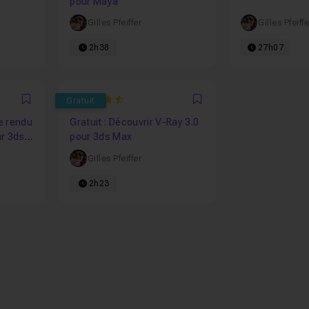
pour Maya
Gilles Pfeiffer
Gilles Pfeiffe
2h38
27h07
4.9444444444444
Gratuit
Favori
Favori
le rendu
Gratuit : Découvrir V-Ray 3.0
ur 3ds
pour 3ds Max
Gilles Pfeiffer
2h23