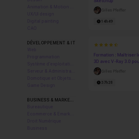
Sketchup
Animation & Motion design
Gilles Pfeiffer
UX/UI design
Digital painting
14h49
CAO
DÉVELOPPEMENT & IT
4.8846153846154
Web
Formation : Maîtriser 
Programmation
3D avec V-Ray 3.0 po
Système d'exploitation
Max
Serveur & Administration Systèmes
Gilles Pfeiffer
Domotique et Objets Connectés
37h28
Game Design
BUSINESS & MARKETING
Bureautique
Ecommerce & Emarketing
Droit Numérique
Business