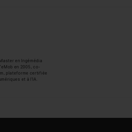
as Chaunu
colas Chaunu
 Master en Ingémédia
 d'eMob en 2005, co-
m, plateforme certifiée
mériques et à l'IA.