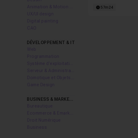
Animation & Motion design
57m24
UX/UI design
Digital painting
CAO
DÉVELOPPEMENT & IT
Web
Programmation
Système d'exploitation
Serveur & Administration Systèmes
Domotique et Objets Connectés
Game Design
BUSINESS & MARKETING
Bureautique
Ecommerce & Emarketing
Droit Numérique
Business