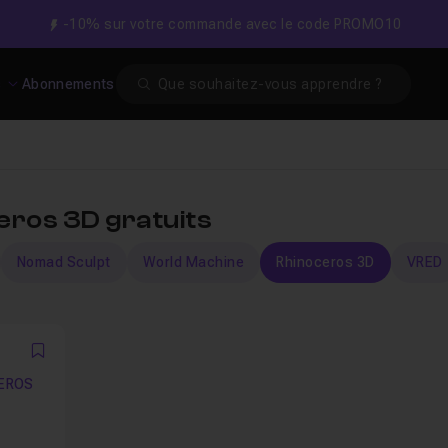
-10% sur votre commande avec le code PROMO10
Search
s
Abonnements
eros 3D gratuits
Nomad Sculpt
World Machine
Rhinoceros 3D
VRED
Favori
CEROS