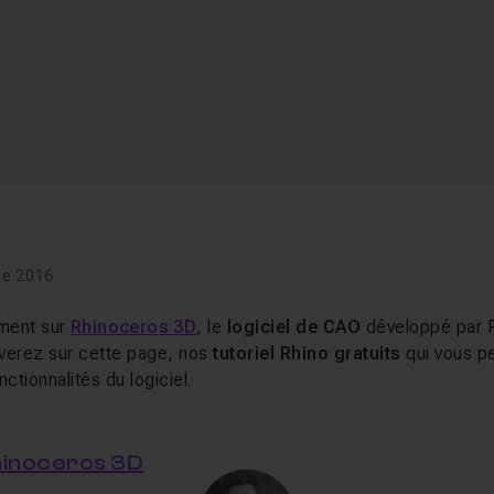
re 2016
ment sur
Rhinoceros 3D
, le
logiciel de CAO
développé par 
verez sur cette page, nos
tutoriel Rhino gratuits
qui vous p
ctionnalités du logiciel.
hinoceros 3D