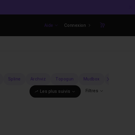
C
Aide
Connexion
Panier
Spline
Archviz
Topogun
Mudbox
MotionBuild
suivant
Filtres
Les plus suivis