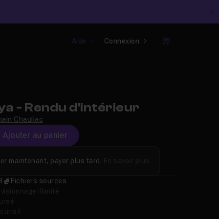
C
Aide
Connexion
Panier
a - Rendu d'intérieur
ain Chauliac
Ajouter au panier
er maintenant, payer plus tard.
En savoir plus
8
Fichiers sources
isionnage illimité
oursé
curisé