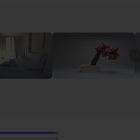
 d'intérieur
est également disponible !
I
4
0