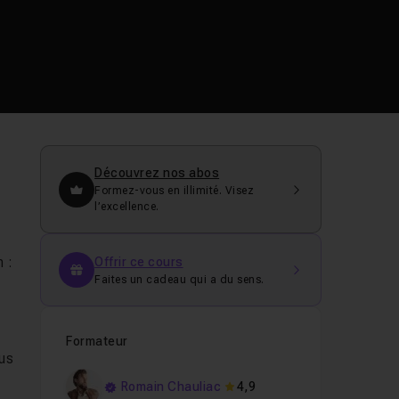
Découvrez nos abos
Formez-vous en illimité. Visez
l’excellence.
 :
Offrir ce cours
Faites un cadeau qui a du sens.
Formateur
ous
Romain Chauliac
4,9