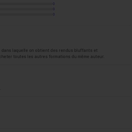
0
0
0
dans laquelle on obtient des rendus bluffants et
acheter toutes les autres formations du même auteur.
.