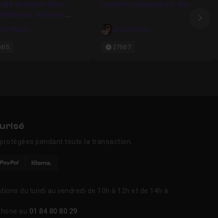
ndre Autodesk Maya -
Formation Apprendre V-Ray
 Matériaux, textures,
Ima
es, rendu
les Pfeiffer
Gilles Pfeiffer
h05
27h07
urisé
protégées pendant toute la transaction.
tions du lundi au vendredi de 10h à 12h et de 14h à
phone au
01 84 80 80 29
.