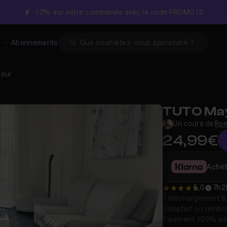
-10% sur votre commande avec le code PROMO10
Search
s
Abonnements
ieur
TUTO May
Un cours de
Rom
24,99€
Achet
5,0
7h2
5
Téléchargement & v
Satisfait ou remb
Paiement 100% sé