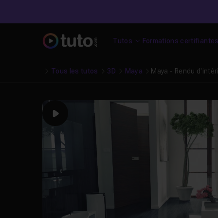
Tutos
Formations certifiante
Tous les tutos
3D
Maya
Maya - Rendu d'intér
Play