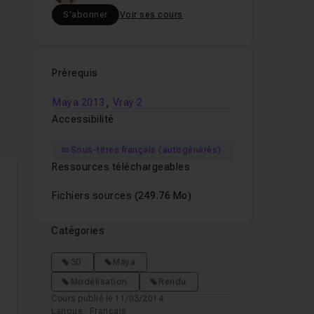
S'abonner
Voir ses cours
'un
Prérequis
ur
,
Maya 2013
Vray 2
Accessibilité
nne
Sous-titres français (autogénérés)
Ressources téléchargeables
Fichiers sources
(249.76 Mo)
t
Catégories
3D
Maya
Modélisation
Rendu
s
Cours publié le 11/03/2014
Langue : Français