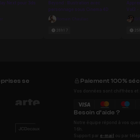
ay Next pour 3ds
Beyond : Illustration avec
Appre
personnage sous Cinema 4D
Vol3 -
lumièr
er
Romain Chauliac
Gil
28h17
25
eprises se
Paiement 100% séc
Vos données sont chiffrées et 
Besoin d’aide ?
Notre équipe répond à vos ques
16h.
Support par
e-mail
ou par télé