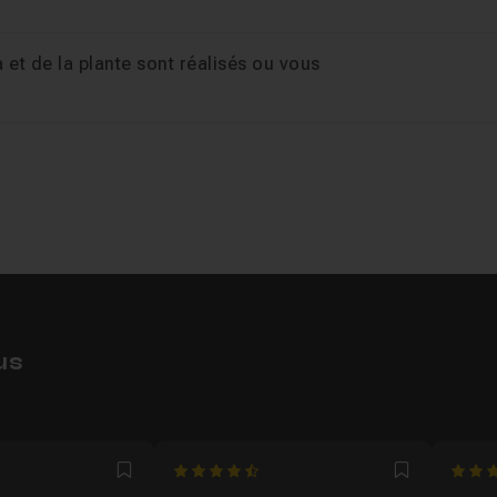
 et de la plante sont réalisés ou vous
us
3333
4.6666666666667
4.833
Favori
Favori