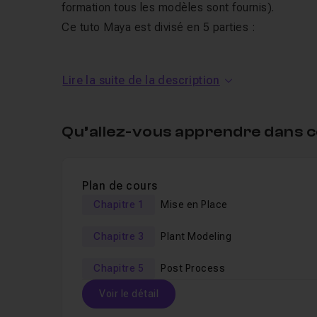
formation tous les modèles sont fournis).
Ce tuto Maya est divisé en 5 parties :
01 Mis EnPlace :
présentation de la scène de 
studio pour tester vos modèles etshaders.
Lire la suite de la description
02 Modélisationd'un canapé :
l'ensemble de
donner un côté "organique" vivant à la scène et 
Qu’allez-vous apprendre dans c
03 Modélisationde plantes :
Création de 2 pl
distance.
04 Lighting :
Rappel des paramètres de bases 
Plan de cours
SkyPortal puis mise en place des différents Shad
Chapitre 1
Mise en Place
05 Post-Process :
Quelques rapides techniq
Chapitre 3
Plant Modeling
votre rendu et apporter la touche finale.
Chapitre 5
Post Process
Tous les fichiers de travail nécessaires à la réalis
plugins, les proxy et modèles. A la fin de ce tuto
Voir le détail
réalistes et crédibles
.