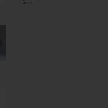
ID : 45330
mages suivantes