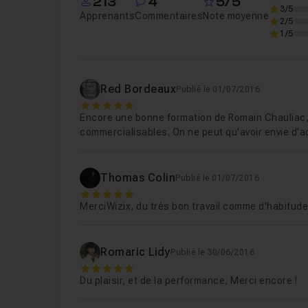
213
4
5/5
3/5
Apprenants
Commentaires
Note moyenne
2/5
Chapitre 5 : Post Process
20m18
1/5
Red Bordeaux
Publié le 01/07/2016
5
Encore une bonne formation de Romain Chauliac, 
commercialisables. On ne peut qu'avoir envie d'
Thomas Colin
Publié le 01/07/2016
5
MerciWizix, du très bon travail comme d'habitude
Romaric Lidy
Publié le 30/06/2016
5
Du plaisir, et de la performance, Merci encore !