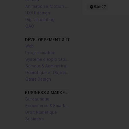
Animation & Motion design
54m27
UX/UI design
Digital painting
CAO
DÉVELOPPEMENT & IT
Web
Programmation
Système d'exploitation
Serveur & Administration Systèmes
Domotique et Objets Connectés
Game Design
BUSINESS & MARKETING
Bureautique
Ecommerce & Emarketing
Droit Numérique
Business