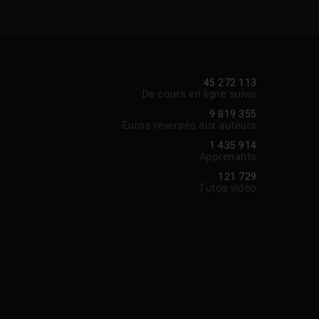
45 272 113
De cours en ligne suivis
9 819 355
Euros reversés aux auteurs
1 435 914
Apprenants
121 729
Tutos vidéo