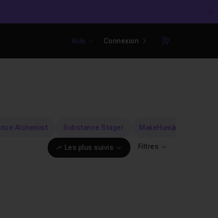
C
Aide
Connexion
Panier
nce Alchemist
Substance Stager
MakeHuman
Mande
suivant
Filtres
Les plus suivis