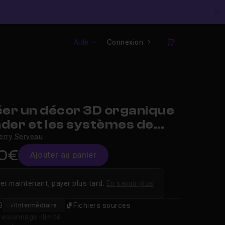
C
Aide
Connexion
Panier
er un décor 3D organique
der et les systèmes de
s
erry Serveau
0€
Ajouter au panier
er maintenant, payer plus tard.
En savoir plus
3
Fichiers sources
Intermédiaire
isionnage illimité