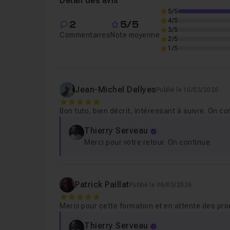
Détail des avis
5/5
4/5
2
5/5
Leçon 6
Etape 6 - Premier test de rendu et 
3/5
Commentaires
Note moyenne
2/5
1/5
Leçon 7
Etape 7 - Modélisation du modèle de
Jean-Michel Dellyes
Publié le 10/03/2026
Leçon 8
Etape 8 - Diffusion de la fleur et exp
5
Bon tuto, bien décrit, intéressant à suivre. On con
Thierry Serveau
Leçon 9
Etape 9 - Post production sur photo
Merci pour votre retour. On continue.
Patrick Paillat
Publié le 06/03/2026
5
Merci pour cette formation et en attente des pr
Thierry Serveau