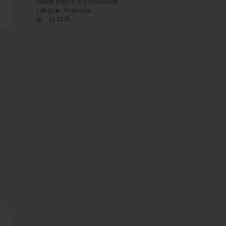
Cours publié le 27/02/2026
Langue : Français
ID : 217371