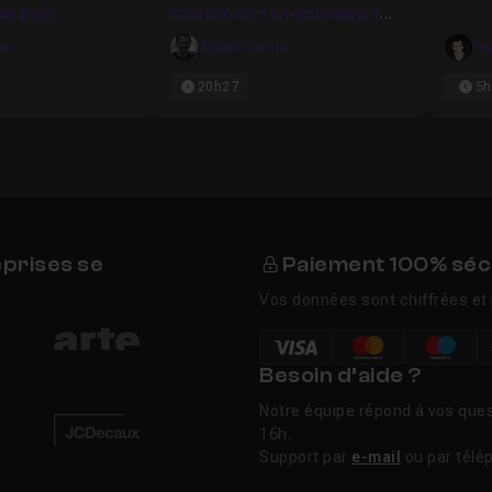
d'un pack
création d'un environnement
naturel
on
Julien Deville
Pa
20h27
5h
eprises se
Paiement 100% séc
Vos données sont chiffrées et 
Besoin d’aide ?
Notre équipe répond à vos ques
16h.
Support par
e-mail
ou par télé