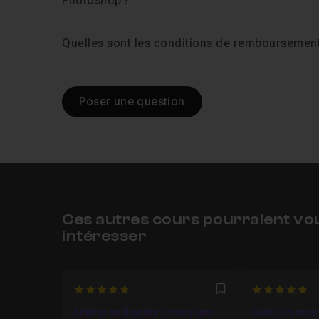
Photoshop ?
Quelles sont les conditions de remboursement 
Poser une question
Ces autres cours pourraient vo
intéresser
5
5
Favori
Animation Blender : créez une
Créer un env