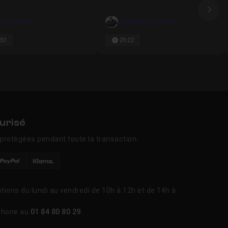
Ima
trick Lazon
Sébastien Vanteux
51
2h22
urisé
protégées pendant toute la transaction.
tions du lundi au vendredi de 10h à 12h et de 14h à
phone au
01 84 80 80 29
.