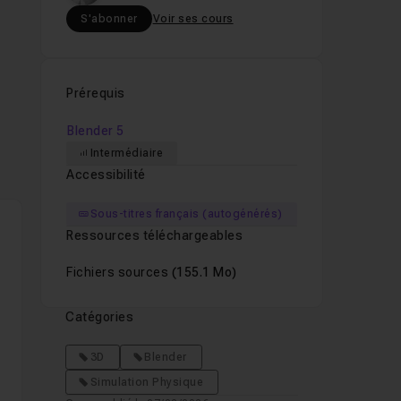
S'abonner
Voir ses cours
Prérequis
Blender 5
Intermédiaire
t
Accessibilité
Sous-titres français (autogénérés)
Ressources téléchargeables
Fichiers sources
(155.1 Mo)
Catégories
3D
Blender
Simulation Physique