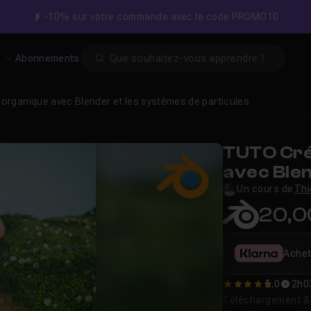
-10% sur votre commande avec le code PROMO10
Search
s
Abonnements
 organique avec Blender et les systèmes de particules
TUTO Cré
avec Blen
particule
Un cours de
Thi
20,0
Achet
5,0
2h0
5
Téléchargement & v