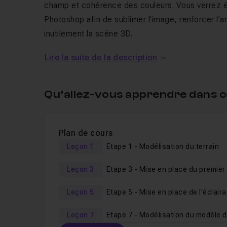
champ et cohérence des couleurs. Vous verrez é
Photoshop afin de sublimer l’image, renforcer l’
inutilement la scène 3D.
Lire la suite de la description
Ce tutoriel s’adresse aux utilisateurs de Blender
d’environnements stylisés, comprendre l’usage av
production dans leur workflow. À l’issue de la fo
Qu’allez-vous apprendre dans c
surtout d’adapter la méthode à vos propres projet
Si vous n'y connaissez rien à Blender mais que v
conseille vivement le "
Bundle - Illustration 3D I
Plan de cours
Tous les fichiers de travail sont fournis.
Leçon 1
Etape 1 - Modélisation du terrain
Sans plus attendre je vous dis à de suite sur blen
Leçon 3
Leçon 5
Leçon 7
Etape 7 - Modélisation du modèle d