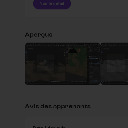
Voir le détail
Table des matières
Aperçus
Leçon 1
Etape 1 - Modélisation du terrain
Leçon 2
Etape 2 - Modélisation des formes g
Leçon 3
Etape 3 - Mise en place du premier m
Leçon 4
Etape 4 - Travail sur les vertex grou
Avis des apprenants
Leçon 5
Etape 5 - Mise en place de l'éclaira