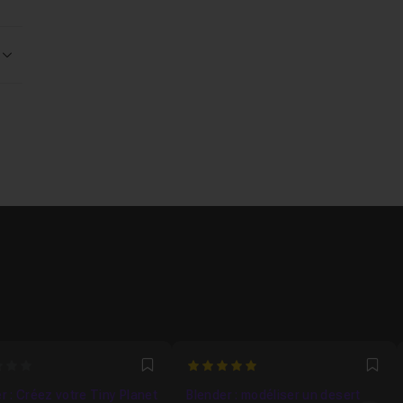
Voir la réponse
5
Favori
Fav
r : Créez votre Tiny Planet
Blender : modéliser un desert