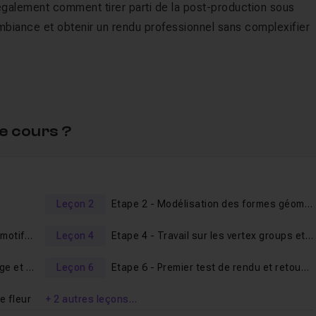
galement comment tirer parti de la post-production sous
ambiance et obtenir un rendu professionnel sans complexifier
 souhaitant enrichir leurs compétences en création
ancé des Hair Particles et intégrer intelligemment la post-
rmation, vous serez capable de reproduire ce type de visuel e
e cours ?
s artistiques ou professionnels.
ous souhaitez réaliser ce genre de composition alors je vous
sométrique sur Blender de débutant à avancé
".
Leçon 2
Etape 2 - Modélisation des formes géométriques et mise en place de la composition
der !
Etape 3 - Mise en place du premier motif de particule
Leçon 4
Etape 4 - Travail sur les vertex groups et le weigth paint
Etape 5 - Mise en place de l'éclairage et création des shaders
Leçon 6
Etape 6 - Premier test de rendu et retouches diverses
e fleur
+ 2 autres leçons…