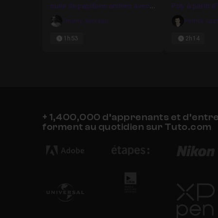
nuée de papillons animés avec
Poly à partir 
le système de particules
Thierry Serveau
Patrick Laz
1h53
2h14
+ 1,400,000 d’apprenants et d’entr
forment au quotidien sur Tuto.com