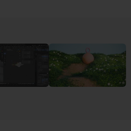
09m17
éométriques et mise en place de la composition
06m50
otif de particule
07m47
ps et le weigth paint
20m
ge et création des shaders
12m55