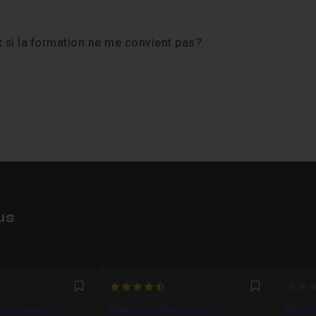
si la formation ne me convient pas ?
us
4.9166666666667
0
Favori
Favori
ironnement Low
Maitrisez Blender avec la
Blende