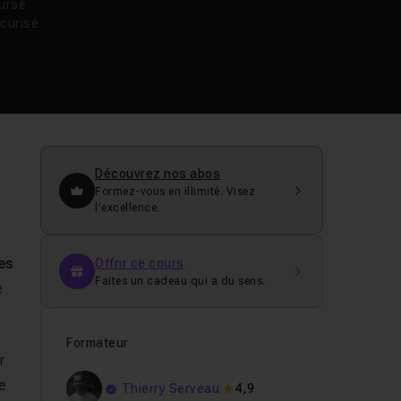
oursé
curisé
Découvrez nos abos
Formez-vous en illimité. Visez
l’excellence.
les
Offrir ce cours
Faites un cadeau qui a du sens.
e
Formateur
r
de
Thierry Serveau
4,9