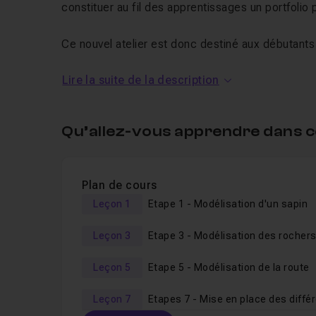
constituer au fil des apprentissages un portfolio
Ce nouvel atelier est donc destiné aux débutants
logiciel.
Lire la suite de la description
Si ce n'est pas le cas, je vous conseille de suivre
Isométrique sur Blender de débutant à avancé - A
pour Débutant - Atelier 1
", qui vous donneront les
Qu’allez-vous apprendre dans c
Il peut également intéresser les personnes souhait
Plan de cours
L'objectif ici n'est pas de faire un tour exhaustif 
Leçon 1
Etape 1 - Modélisation d'un sapin
pertinents répondant à une problématique donnée
disponible dans Blender.
Leçon 3
Etape 3 - Modélisation des rocher
Leçon 5
Etape 5 - Modélisation de la route
Je m'efforce d'avancer
pas à pas
, lentement et
chacune des vidéos.
Leçon 7
Cela dit, si la vitesse vous semble trop lente, sel