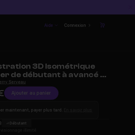
C
Aide
Connexion
Panier
stration 3D Isométrique
er de débutant à avancé -
erry Serveau
€
Ajouter au panier
er maintenant, payer plus tard.
En savoir plus
8
Débutant
isionnage illimité