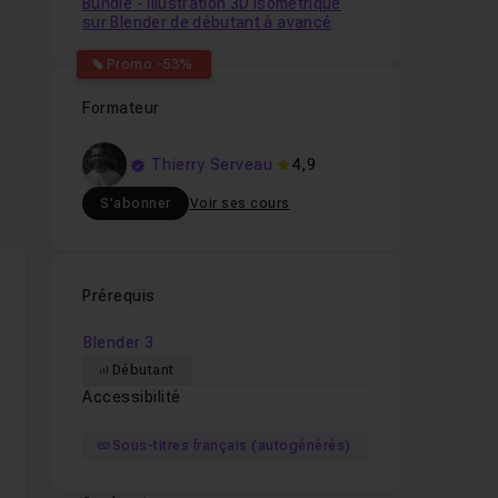
Bundle - Illustration 3D Isométrique
sur Blender de débutant à avancé
Promo -53%
Formateur
Thierry Serveau
4,9
S'abonner
Voir ses cours
e.
Prérequis
s
Blender 3
Débutant
Accessibilité
nt
Sous-titres français (autogénérés)
e