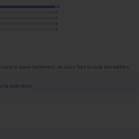
18
0
13m26
0
0
0
érents éléments modélisés
19m55
tures
11m52
 peut le suivre facilement. Je cours faire la suite des ateliers.
s lumières
09m35
r la suite alors.
04m58