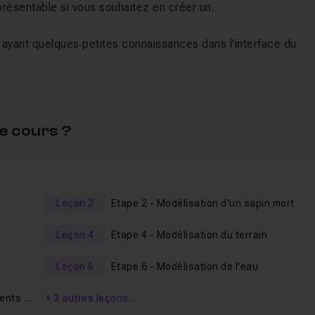
 présentable si vous souhaitez en créer un.
 ayant quelques petites connaissances dans l'interface du
 l'atelier précédent, le premier de cette série, "
Illustration 3D
telier 1
" ou encore "
Animation 3D par la pratique sur Blender
 bases suffisantes pour suivre ce nouvel atelier.
e cours ?
ant découvrir la création d'une illustration isométrique simpl
du logiciel mais de découvrir au fil des nécessités les outils
Leçon 2
Etape 2 - Modélisation d'un sapin mort
. Vous apprendrez ainsi efficacement les outils et technique
s
Leçon 4
Etape 4 - Modélisation du terrain
Leçon 6
Etape 6 - Modélisation de l'eau
 sans timelapse afin que tout le monde puisse suivre facileme
Etapes 7 - Mise en place des différents éléments modélisés
+ 3 autres leçons…
on votre niveau, n'hésitez pas à accélérer les vidéos, l'outil d