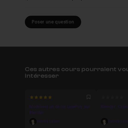
Poser une question
Ces autres cours pourraient vo
intéresser
5
0
Favori
Modéliser un décor LowPoly sur
Blender : Crée
Blender
Patrick Lazon
Patrick Laz