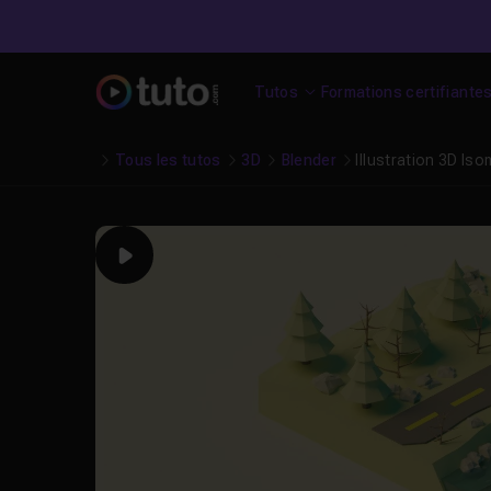
Tutos
Formations certifiante
Tous les tutos
3D
Blender
Illustration 3D Is
Play