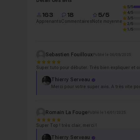
Détail des avis
5/5
4/5
163
18
5/5
Leçon 6
Etape 6 - Modélisation de l'eau
3/5
Apprenants
Commentaires
Note moyenne
2/5
1/5
Leçon 7
Etapes 7 - Mise en place des diff
Sebastien Fouilloux
Publié le 06/08/2025
Leçon 8
Etape 8 - Ajout des couleurs et tex
5
Super tuto pour débuter. Très bien expliquer et on
Thierry Serveau
Leçon 9
Etape 9 - Ajout et configuration de
Merci pour votre super avis. A très vite pou
Leçon 10
Etape 10 - Rendu et conclusion
Romain La Fouge
Publié le 14/01/2025
5
Super Top ! très clair, merci !
Thierry Serveau