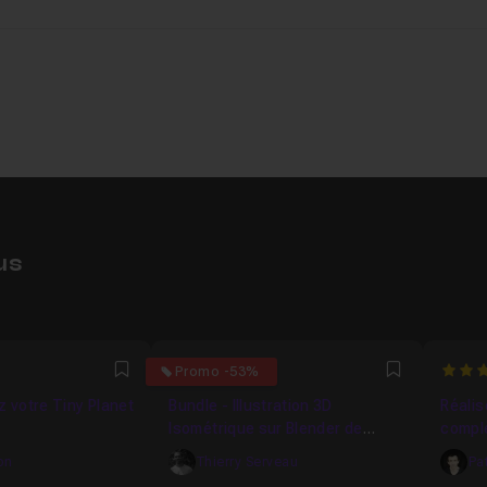
us
5
5
Promo -53%
Favori
Favori
z votre Tiny Planet
Bundle - Illustration 3D
Réalis
Isométrique sur Blender de
complè
débutant à avancé
on
Thierry Serveau
Pa