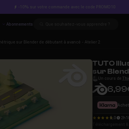
-10% sur votre commande avec le code PROMO10
Search
s
Abonnements
ométrique sur Blender de débutant à avancé - Atelier 2
TUTO Illu
sur Blend
Atelier 2
Un cours de
Thi
6,99
Achet
5,0
2h1
5
Téléchargement & v