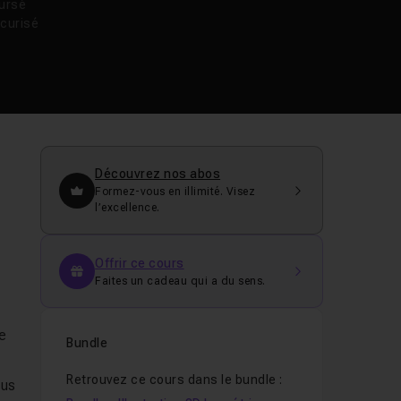
oursé
curisé
Découvrez nos abos
Formez-vous en illimité. Visez
l’excellence.
Offrir ce cours
Faites un cadeau qui a du sens.
de
Bundle
Retrouvez ce cours dans le bundle :
ous