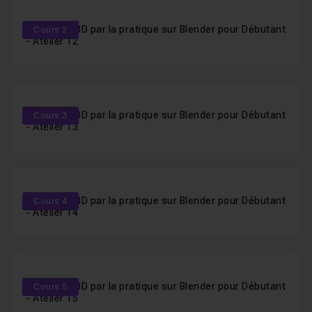
second bundle sur l'
animation 3D dans
Blender
!
Animation 3D par la pratique sur Blender pour Débutant
Cours 2
- Atelier 12
Animation 3D par la pratique sur Blender pour Débutant
Cours 3
- Atelier 13
Animation 3D par la pratique sur Blender pour Débutant
Cours 4
- Atelier 14
Animation 3D par la pratique sur Blender pour Débutant
Cours 5
- Atelier 15