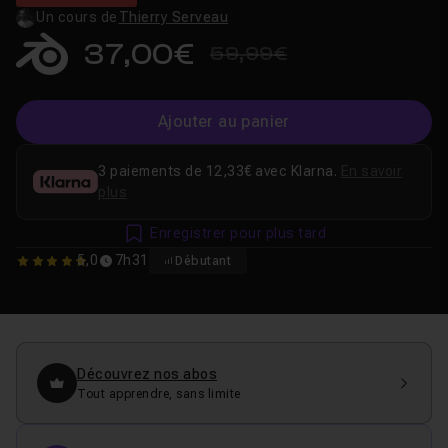
Un cours de
Thierry Serveau
37,00€
59,99€
Ajouter au panier
3 paiements de 12,33€ avec Klarna.
En savoir
plus
Enregistrer pour plus tard
5,0
7h31
Débutant
5
Découvrez nos abos
Tout apprendre, sans limite