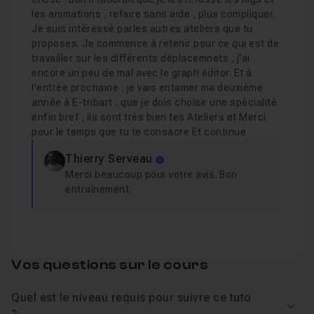
Cours 2
1h56
les animations , refaire sans aide , plus compliquer.
Animation 3D par la pratique sur Blender pour Débu
Je suis intéressé parles autres ateliers que tu
proposes. Je commence à retenir pour ce qui est de
travailler sur les différents dèplacemnets , j'ai
encore un peu de mal avec le graph éditor. Et à
Cours 3
1h11
l'entrée prochaine , je vais entamer ma deuxiéme
Animation 3D par la pratique sur Blender pour Débu
année à E-tribart , que je dois choisir une spécialité
enfin bref , ils sont très bien tes Ateliers et Merci
pour le temps que tu te consacre Et continue
Cours 4
1h59
Animation 3D par la pratique sur Blender pour Débu
Thierry Serveau
Merci beaucoup pour votre avis. Bon
entraînement.
Cours 5
43m20
Animation 3D par la pratique sur Blender pour Débu
Vos questions sur le cours
Quel est le niveau requis pour suivre ce tuto
Voir