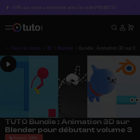
-10% sur votre commande avec le code PROMO10
C
Recher
USE
Pa
Tous les tutos
3D
Blender
Bundle : Animation 3D sur Bl
Play
TUTO Bundle : Animation 3D sur
Blender pour débutant volume 3
Promo -38%