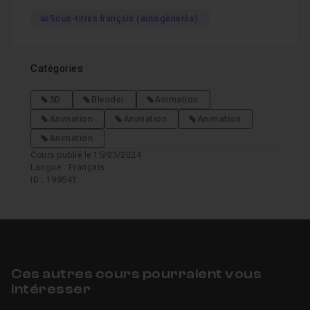
Sous-titres français (autogénérés)
Catégories
3D
Blender
Animation
Animation
Animation
Animation
Animation
Cours publié le 15/03/2024
Langue : Français
ID : 199541
Ces autres cours pourraient vous
intéresser