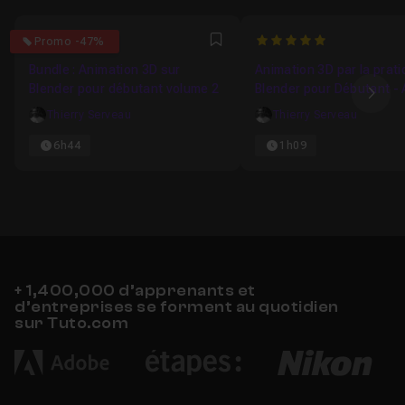
5
5
Promo -47%
Favori
Bundle : Animation 3D sur
Animation 3D par la prati
Blender pour débutant volume 2
Blender pour Débutant - A
Ima
Thierry Serveau
Thierry Serveau
6h44
1h09
+ 1,400,000 d’apprenants et
d’entreprises se forment au quotidien
sur Tuto.com