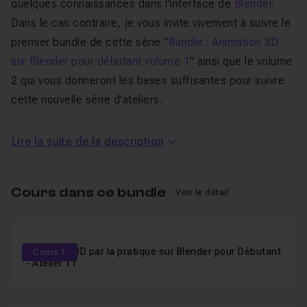
quelques connaissances dans l'interface de
Blender
.
Dans le cas contraire, je vous invite vivement à suivre le
premier bundle de cette série "
Bundle : Animation 3D
sur Blender pour débutant volume 1
" ainsi que le volume
2 qui vous donneront les bases suffisantes pour suivre
cette nouvelle série d'ateliers.
Je m'efforce d'avancer
pas à pas
, lentement et sans
Lire la suite de la description
timelapse afin que tout le monde puisse suivre
facilement chacune des vidéos. Cela dit, si la vitesse
Cours dans ce bundle
vous semble trop lente, selon votre niveau, n'hésitez
Voir le détail
pas à accélérer les vidéos, l'outil de visionnage le
permettant.
Animation 3D par la pratique sur Blender pour Débutant
Cours 1
- Atelier 11
Enfin, je reste disponible, pour toutes questions, dans
l'
espace d'entraide
.
Alors je vous dis à de suite dans le premier atelier de ce