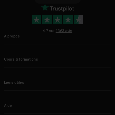
4.7 sur
1363 avis
À propos
Qui sommes-nous ?
Le blog
Cours & formations
Tous les tutos
Formations éligibles CPF
Liens utiles
Formations certifiantes
Formations IA
Entreprises
Tutos gratuits
Abonnement Tuto.com
Aide
Promos
Centres de formation