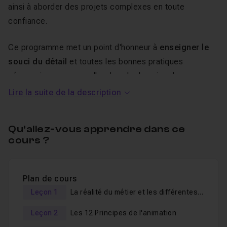
ainsi à aborder des projets complexes en toute
confiance.
Ce programme met un point d'honneur à
enseigner le
souci du détail
et toutes les bonnes pratiques
nécessaires pour exceller dans le domaine de
l'animation 3D.
Lire la suite de la description
Que vous soyez débutant ou que vous cherchiez à revoir
Qu’allez-vous apprendre dans ce
les bases, cette formation vous offre les outils et les
cours ?
connaissances indispensables pour réussir dans cette
industrie dynamique et passionnante. Cette formation
est structurée en modules clairs et accessibles,
Plan de cours
permettant à chaque apprenant de progresser à son
Leçon 1
La réalité du métier et les différentes opportunités de carrière
propre rythme.
Leçon 2
Les 12 Principes de l'animation