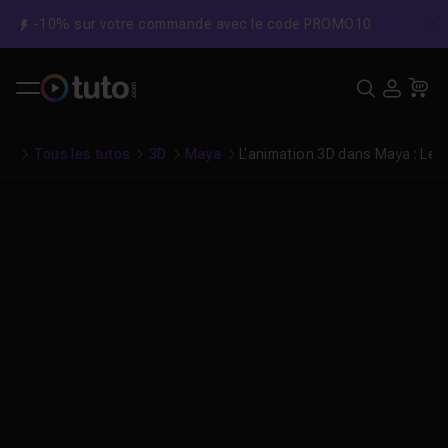
-10% sur votre commande avec le code PROMO10
C
Recher
USE
Pa
Tous les tutos
3D
Maya
L'animation 3D dans Maya : Le 