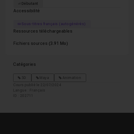
Débutant
Ma version de l'exercice d'overlapping avanc
Leçon 14
Accessibilité
Sous-titres français (autogénérés)
Comment animer un cycle de marche
41m2
Leçon 15
Ressources téléchargeables
Fichiers sources
(3.91 Mo)
Catégories
3D
Maya
Animation
Cours publié le 22/07/2024
Langue : Français
ID : 202711