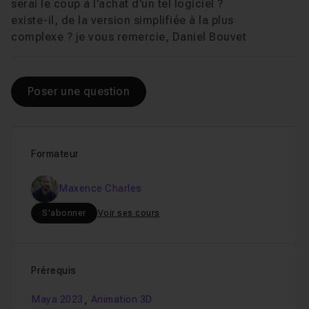
Voir
serai le coup à l'achat d'un tel logiciel ?
existe-il, de la version simplifiée à la plus
Animer une balle qui avance
05m19
Leçon 8
complexe ? je vous remercie, Daniel Bouvet
Comment utiliser le Squash and Stretch
1
Leçon 9
Poser une question
Animer une balle vivante
05m09
Leçon 10
Formateur
Le pendule, la base de l'overlapping
12m32
Leçon 11
Maxence Charles
S'abonner
Voir ses cours
Ma version de l'exercice du pendule
30m4
Leçon 12
Prérequis
Comment animer une queue en overlapping
Leçon 13
,
Maya 2023
Animation 3D