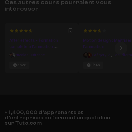
Ces autres cours pourraient vous
intéresser
4.9473684210526
3.952380952381
Favori
After effects - Formation
Motion design : Maîtriser
complète à l'animation :
l'animation
Ima
principes, objets, personnages
Nicolas Dufresne
Grégory V.
,
8h26
1h48
+ 1,400,000 d’apprenants et
d’entreprises se forment au quotidien
sur Tuto.com