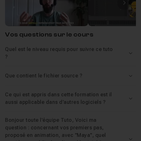
Leçon 2
Image
Demarrer avec Maya : Les fondamentaux du lo
Leçon 3
Voir
Vos questions sur le cours
Quel est le niveau requis pour suivre ce tuto
Comprendre le Fonctionnement de l'Animatio
Leçon 4
Voir
?
Animer une balle qui rebondit sur place
10
Leçon 5
Que contient le fichier source ?
Voir
Voir
Ce qui est appris dans cette formation est il
Voir
aussi applicable dans d'autres logiciels ?
Comprendre l'outil essentiel de l'animateur: l
Leçon 6
Bonjour toute l'équipe Tuto, Voici ma
Peaufiner notre travail grâce au GraphEditor
Leçon 7
question : concernant vos premiers pas,
Voir
proposé en animation, avec "Maya", quel