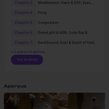
modélisation 3D,
Chapitre 3
Modélisation, Hairs & SSS, Eyes,
Mushroom & Logs
texturing,
Chapitre 4
Proxy
création de poils,
Chapitre 5
Composition
rendu avec Redshift3D,
Chapitre 6
DomeLight & HDRI, Gods Ray &
les AOVs,
Volumétrique Light
compositing sur
Fusion
,
Chapitre 7
BackGround, Dust & Depth of field
(Profondeur de champ)
la une gestion de nomenclatures de dossiers et de
+ 5 autres chapitres…
fichiers.
Voir le détail
Cette
formation vidéo
couvrira tout vos besoins pour
Table des matières
devenir meilleur.
Je reste disponible dans le
salon d'entraide
pour
Aperçus
répondre à vos éventuelles questions.
Chapitre 1 : Présentation Tuto Totoro
13m25
Leçon 1
Trailer Totoro
Voir