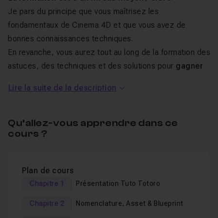
Je pars du principe que vous maîtrisez les
fondamentaux de Cinema 4D et que vous avez de
bonnes connaissances techniques.
En revanche, vous aurez tout au long de la formation des
astuces, des techniques et des solutions pour
gagner
en efficacité
.
Lire la suite de la description
Le but de cette formation est d’offrir la possibilité de
booster votre créativité
et de
prendre de bons
Qu’allez-vous apprendre dans ce
réflexes
tout au long de votre processus créatif.
cours ?
La formation est découpée en chapitres. Cela vous
Plan de cours
permettra de découvrir le
workflow utilisé en agence
Chapitre 1
Présentation Tuto Totoro
lorsque vous êtes plusieurs sur un même
projet 3D
.
Vous aborderez toutes les étapes de production :
Chapitre 2
Nomenclature, Asset & Blueprint