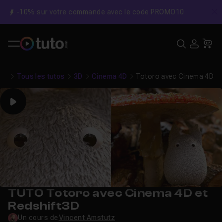
-10% sur votre commande avec le code PROMO10
C
Recher
USE
Pa
Tous les tutos
3D
Cinema 4D
Totoro avec Cinema 4D et
Play
TUTO Totoro avec Cinema 4D et
Redshift3D
Un cours de
Vincent Amstutz