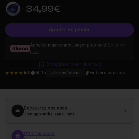
34,99€
Ajouter au panier
Acheter maintenant, payer plus tard.
En savoir
plus
Enregistrer pour plus tard
5,0
5h15
Fichiers sources
Intermédiaire
5
Découvrez nos abos
Tout apprendre, sans limite
Offrir ce cours