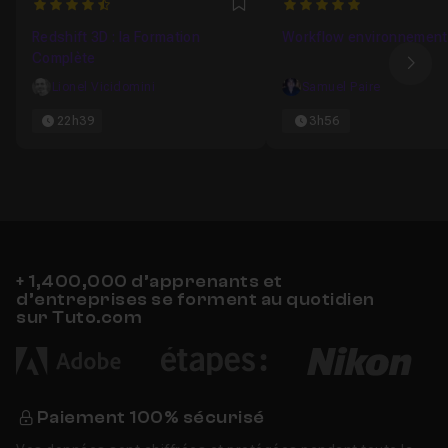
4.9545454545455
5
Favori
Redshift 3D : la Formation
Workflow environnement
Complète
Ima
Lionel Vicidomini
Samuel Paire
22h39
3h56
+ 1,400,000 d’apprenants et
d’entreprises se forment au quotidien
sur Tuto.com
Paiement 100% sécurisé