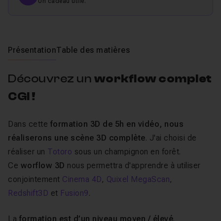
Un cadeau utile.
Présentation
Table des matières
Découvrez un
workflow complet
CGI !
Dans cette
formation 3D de 5h en vidéo, nous
réaliserons une scène 3D complète
.
J'ai choisi de
réaliser un
Totoro
sous un champignon en forêt.
Ce
worflow 3D
nous permettra d'apprendre à utiliser
conjointement
Cinema 4D
,
Quixel MegaScan
,
Redshift3D
et
Fusion9
.
La
formation est d’un niveau moyen / élevé
.