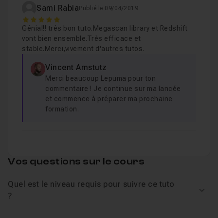
Sami Rabia
Publié le 09/04/2019
5
Chapitre 8 : Retake
25m16
Génial!! très bon tuto.Megascan library et Redshift
vont bien ensemble.Très efficace et
stable.Merci,vivement d'autres tutos.
Chapitre 9 : RedShift Render Settings
33m09
Vincent Amstutz
Merci beaucoup Lepuma pour ton
Chapitre 10 : Package
commentaire ! Je continue sur ma lancée
03m28
et commence à préparer ma prochaine
formation.
Chapitre 11 : Final Render Cineam4d Redshift3d
09
Chapitre 12 : Fusion9 Compositing
1h05
Vos questions sur le cours
Quel est le niveau requis pour suivre ce tuto
Voir
?