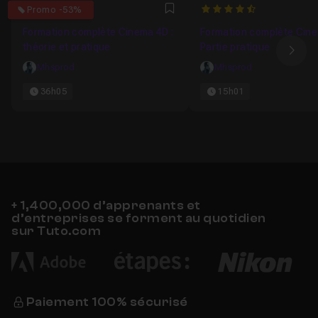
4.6
4.5555555555556
Promo -53%
Favori
Formation complète Cinema 4D :
Formation complète Cine
théorie et pratique
Partie pratique
Ima
Mhsprod
Mhsprod
36h05
15h01
+ 1,400,000 d’apprenants et
d’entreprises se forment au quotidien
sur Tuto.com
Paiement 100% sécurisé