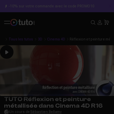
-10% sur votre commande avec le code PROMO10
C
Recher
USE
Pa
Tous les tutos
3D
Cinema 4D
Réflexion et peinture mét
Play
TUTO Réflexion et peinture
métallisée dans Cinema 4D R16
Un cours de
Sébastien Bellamy