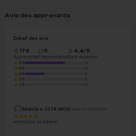
Table des matières
Avis des apprenants
Réflection et peinture métallisée
29m10
Leçon 1
Détail des avis
176
6
4,4/5
Apprenants
Commentaires
Note moyenne
5/5
4
4/5
0
3/5
2
2/5
0
1/5
0
Membre-5374-4806
Publié le 12/01/2025
5
merci pour ce tutoriel.