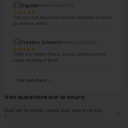
Digeleo
Publié le 03/10/2016
5
Très bon tuto qui permet de bien assimiler la notion
de calques. merci
Frédéric Schwartz
Publié le 30/01/2015
5
Fidèle à lui même! Précis, concis, intéressant et
super didactique! Bravo
Voir plus d'avis
Vos questions sur le cours
Quel est le niveau requis pour suivre ce tuto
Voir
?