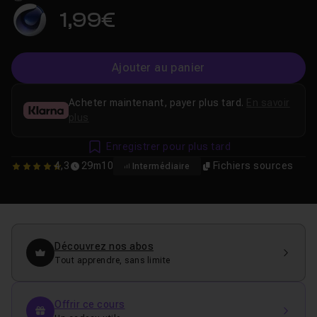
1,99€
Ajouter au panier
Acheter maintenant, payer plus tard.
En savoir
plus
Enregistrer pour plus tard
4,3
29m10
Fichiers sources
Intermédiaire
4.3333333333333
Découvrez nos abos
Tout apprendre, sans limite
Offrir ce cours