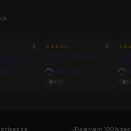
us
4.8
5
Favori
Favori
Modéliser un
Blender : Modéliser un van
Blende
hammer 40k
lowpoly
Surfa
Vanteux
Sébastien Vanteux
Sé
3h12
6h
eprises se
Paiement 100% séc