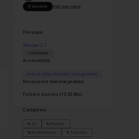
S'abonner
Voir ses cours
Prérequis
Blender 2.7
Débutant
Accessibilité
Sous-titres français (autogénérés)
Ressources téléchargeables
Fichiers sources
(15.55 Mo)
Catégories
3D
Blender
Modélisation
Textures