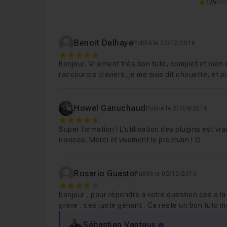
1/5
Benoit Delhaye
Publié le 22/12/2016
5
Bonjour, Vraiment très bon tuto, complet et bien 
raccourcis claviers, je me suis dit chouette, et pu
Howel Ganuchaud
Publié le 21/09/2016
5
Super formation ! L'utilisation des plugins est vr
novices. Merci et vivement le prochain ! :D
Rosario Guasto
Publié le 05/10/2016
4
bonjour , pour répondre a votre question ces a l
grave , ces juste gênant . Ca reste un bon tuto m
Sébastien Vanteux