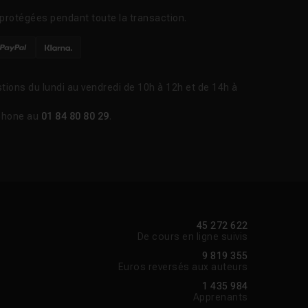
protégées pendant toute la transaction.
tions du lundi au vendredi de 10h à 12h et de 14h à
phone au
01 84 80 80 29
.
45 272 622
De cours en ligne suivis
9 819 355
Euros reversés aux auteurs
1 435 984
Apprenants