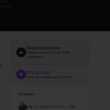
oursé
curisé
Découvrez nos abos
Formez-vous en illimité. Visez
l’excellence.
un
Offrir ce cours
Faites un cadeau qui a du sens.
Formateur
Sébastien Vanteux
4,6