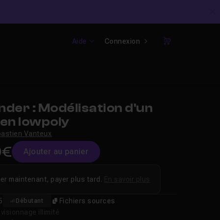
C
Aide
Connexion
Panier
der : Modélisation d'un
 en lowpoly
astien Vanteux
9€
Ajouter au panier
er maintenant, payer plus tard.
En savoir plus
5
Fichiers sources
Débutant
isionnage illimité