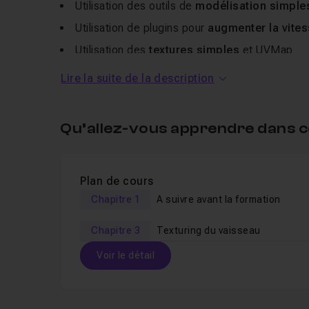
Utilisation des outils de
modélisation simple
Utilisation de plugins pour
augmenter la vite
Utilisation des
textures simples
et UVMap
Les options de rendu (rendu style cartoon)
Lire la suite de la description
Une formation à la portée de tous. Je vous conseil
nécessaires pour mieux suivre la formation. Je re
Qu’allez-vous apprendre dans c
questions.
Bonne formation à tous !
Plan de cours
Chapitre 1
A suivre avant la formation
Chapitre 3
Texturing du vaisseau
Voir le détail
Table des matières