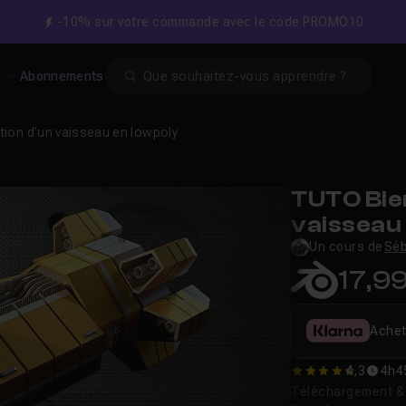
-10% sur votre commande avec le code PROMO10
Search
s
Abonnements
tion d'un vaisseau en lowpoly
TUTO Blen
vaisseau
Un cours de
Séb
17,9
Achet
4,3
4h4
4.25
Téléchargement & v