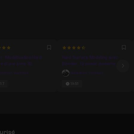
4.7142857142857
Favori
Fav
r : Modélisation Hard
Hard Surface Modeling avec
ce d'une arme 3D
Blender : Grenade moderne
Ima
bastien Vanteux
Sébastien Vanteux
17
1h51
urisé