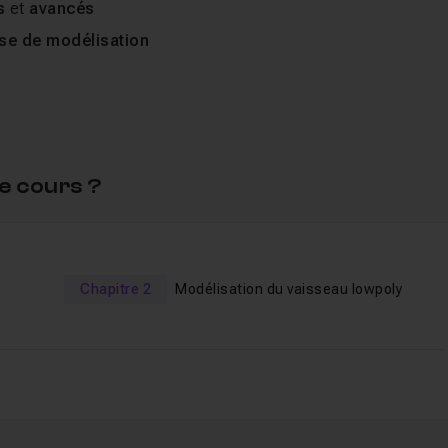
s
et
avancés
sse de modélisation
le de bien regarder la vidéo sur les outils de modélisation
ste disponible dans le salon d'entraide pour répondre à vos
e cours ?
Chapitre 2
Modélisation du vaisseau lowpoly