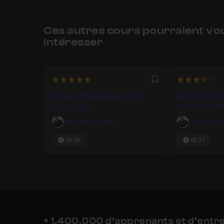
Ces autres cours pourraient vo
intéresser
5
3.5
Favori
Blender : Modélisation d'une
Blender 2.8 : 
arme en 3D
véhicule War
Sébastien Vanteux
Sébastien 
6h36
6h37
+ 1,400,000 d’apprenants et d’entr