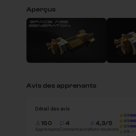
Aperçus
Chapitre 1 : A suivre avant la formation
33
Les outils nécessaires à la modélisa
Leçon 1
Utilisation des addons pour la forma
Leçon 2
Chapitre 2 : Modélisation du vaisseau lowp
Avis des apprenants
Chapitre 3 : Texturing du vaisseau
46m07
Détail des avis
5/5
4/5
160
4
4,3/5
3/5
Apprenants
Commentaires
Note moyenne
2/5