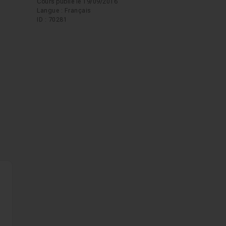
Cours publié le 19/09/2016
Langue : Français
ID : 70281