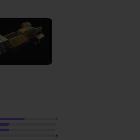
m11
tion
tion
Voir
oly
3h26
2
1
1
0