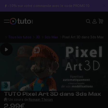
-10% sur votre commande avec le code PROMO10
C
Recher
USE
Pa
Tous les tutos
3D
3ds Max
Pixel Art 3D dans 3ds Max
Play
TUTO Pixel Art 3D dans 3ds Max
Un cours de
Romain Thirion
2,99€