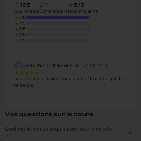
105
1
5/5
Apprenants
Commentaire
Note moyenne
5/5
1
4/5
0
3/5
0
2/5
0
1/5
0
Jean Pierre Ramon
Publié le 12/02/2016
5
tres tres bien explique rien a redire la martinique te
remercie
Vos questions sur le cours
Quel est le niveau requis pour suivre ce tuto
Voir
?