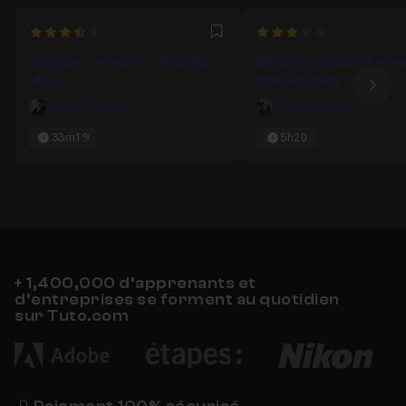
3.4285714285714
3
Favori
Particules avancées dans 3ds
Blender Création et anim
Max
pixel art 8 bits
Ima
Romain Thirion
Thibault Marie
33m19
5h20
+ 1,400,000 d’apprenants et
d’entreprises se forment au quotidien
sur Tuto.com