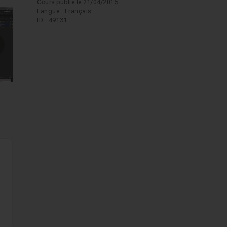
Cours publié le 21/04/2015
Langue : Français
ID : 49131
mages suivantes
us