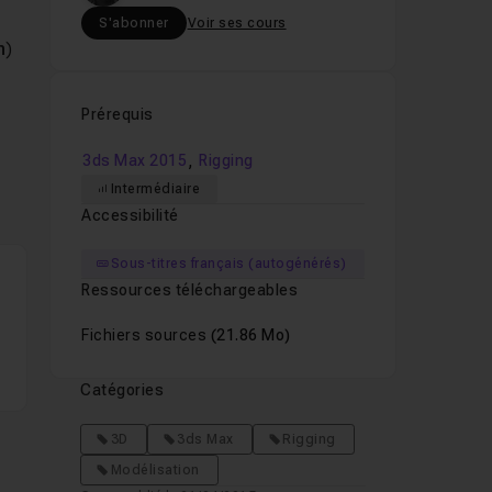
S'abonner
Voir ses cours
n
)
Prérequis
,
3ds Max 2015
Rigging
Intermédiaire
s
Accessibilité
Sous-titres français (autogénérés)
Ressources téléchargeables
Fichiers sources
(21.86 Mo)
Catégories
3D
3ds Max
Rigging
Modélisation