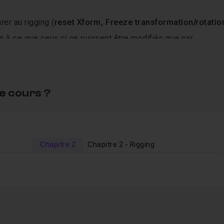
er au rigging (
reset Xform, Freeze transformation/rotatio
n à ce que ceux ci ne puissent être modifiés que par
rapport direct avec les controllers
e cours ?
necter des attributs (move, rotate, scale... etc) aux attribut
système mécanique
complexe et fonctionnel
e pince
Chapitre 2
Chapitre 2 - Rigging
s) pour une meilleure lisibilité de l'ensemble de votre modèle