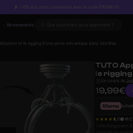
-10% sur votre commande avec le code PROMO10
Search
s
Abonnements
lisation et le rigging d'une pince mécanique dans 3ds Max
TUTO App
le riggin
dans 3ds
Un cours de
Jas
19,99€
Achet
5,0
4h2
5
Téléchargement & v
Satisfait ou remb