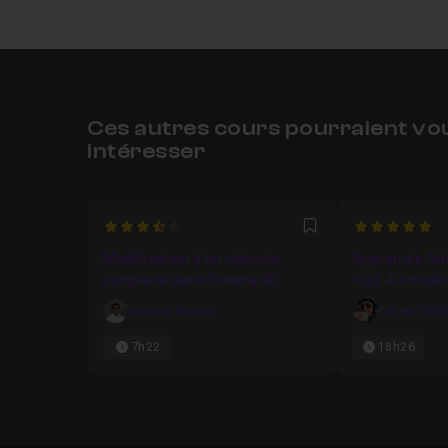
Ces autres cours pourraient vo
intéresser
3.5
5
Favori
Modélisation d'un véhicule
Apprendre Au
complexe dans Cinema 4D
Vol2-La modél
Akache Busiah
Gilles Pfeiff
7h22
18h26