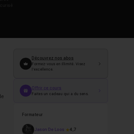
curisé
Découvrez nos abos
Formez-vous en illimité. Visez
l’excellence.
Offrir ce cours
Faites un cadeau qui a du sens.
de
Formateur
Jason De Loos
4,7