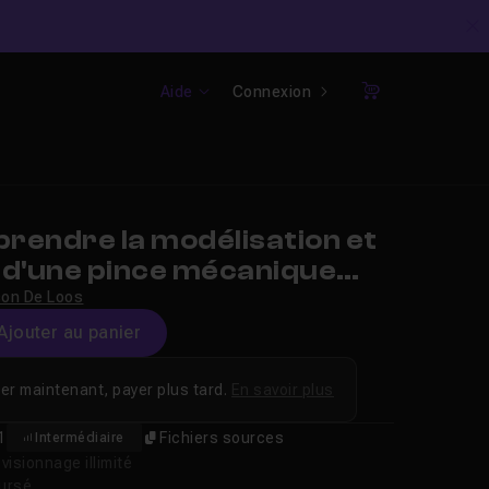
C
Aide
Connexion
Panier
rendre la modélisation et
g d'une pince mécanique
 Max
on De Loos
Ajouter au panier
er maintenant, payer plus tard.
En savoir plus
1
Fichiers sources
Intermédiaire
isionnage illimité
oursé