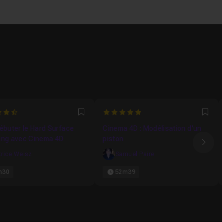
5
Favori
Fav
ébuter le Hard Surface
Cinema 4D : Modélisation d'un
ing avec Cinema 4D
piston
Ima
trice Weisz
Samuel Paire
h30
52m39