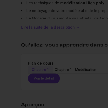
Les techniques de
modélisation High poly
Le nettoyage de votre modèle afin de le prépar
Le blocage du
gizmo de vos objets
, de faço
l'intermédiaire de
controllers
Lire la suite de la description
La liaison d'une hiérarchie
"parent enfant"
en 
La contrainte
"look at"
pour créer des vérins
Qu’allez-vous apprendre dans c
Le
wire parameters
qui nous permettra de con
d'un
même objet ou d'un tiers
afin de créer un
à attribuer un
Controller
à l'ensemble de votr
Plan de cours
à créer des
Customs attributes
Chapitre 1
Chapitre 1 - Modélisation
à ranger votre scène dans des
Layers
(calque
Voir le détail
Table des matières
Aperçus