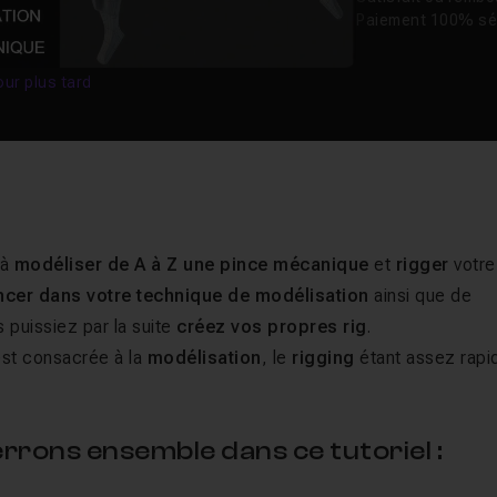
Paiement 100% sé
our plus tard
 à
modéliser de A à Z une pince mécanique
et
rigger
votre
ncer dans votre technique de modélisation
ainsi que de
 puissiez par la suite
créez vos propres rig
.
est consacrée à la
modélisation
, le
rigging
étant assez rapi
rrons ensemble dans ce tutoriel :