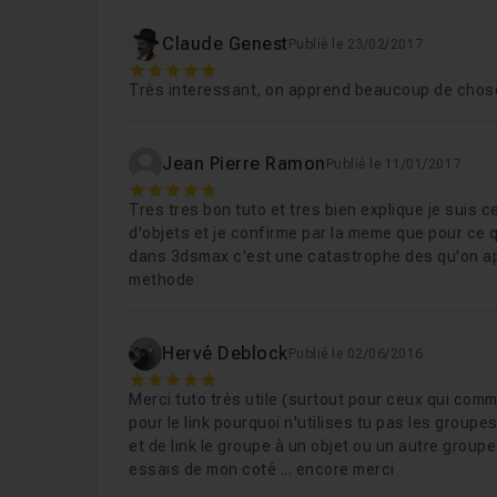
Partie 11 - Modélisation verrin cent
Leçon 12
Claude Genest
Publié le 23/02/2017
5
Partie 12 - Modélisation verrin cent
Leçon 13
Très interessant, on apprend beaucoup de choses.
Partie 13 - Trou pince
Leçon 14
Partie 14 - Modélisation verrin
Leçon 15
Jean Pierre Ramon
Publié le 11/01/2017
5
Partie 15 - Modélisation verrin 2
Leçon 16
Tres tres bon tuto et tres bien explique je suis
d'objets et je confirme par la meme que pour ce
Partie 16 - Modélisation verrin 3
Leçon 17
dans 3dsmax c'est une catastrophe des qu'on ap
Partie 17 - Modélisation support ve
Leçon 18
methode
Partie 18 - Modélisation détails m
Leçon 19
Hervé Deblock
Partie 19 - Modélisation détails m
Leçon 20
Publié le 02/06/2016
5
Partie 20 - Modélisation finalisatio
Leçon 21
Merci tuto très utile (surtout pour ceux qui co
pour le link pourquoi n'utilises tu pas les group
Partie 21 - Modélisation finalisatio
Leçon 22
et de link le groupe à un objet ou un autre groupe
essais de mon coté ... encore merci