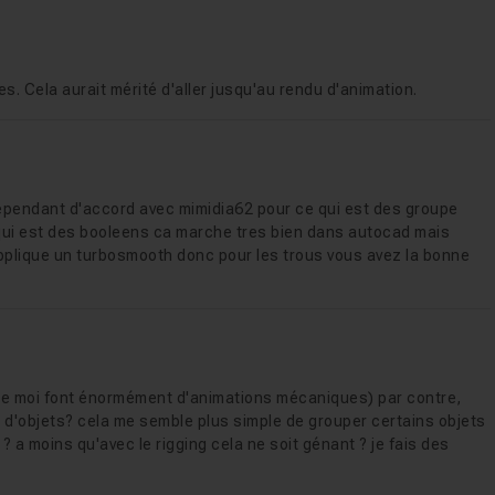
rale
rale 2
 Cela aurait mérité d'aller jusqu'au rendu d'animation.
 cependant d'accord avec mimidia62 pour ce qui est des groupe
 qui est des booleens ca marche tres bien dans autocad mais
plique un turbosmooth donc pour les trous vous avez la bonne
rrin
écanique centrale
écanique centrale 2
n
mme moi font énormément d'animations mécaniques) par contre,
es d'objets? cela me semble plus simple de grouper certains objets
n 2
 ? a moins qu'avec le rigging cela ne soit génant ? je fais des