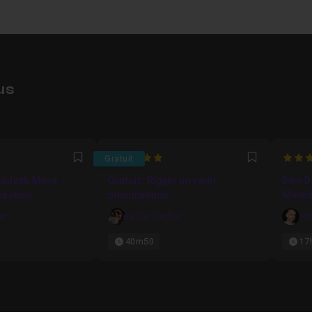
us
5
4.25
Gratuit
Favori
Favori
todesk Maya -
Gratuit : Rigger un vérin
Bien D
isation
pneumatique
Model
er
Gilles Pfeiffer
Pa
40m50
17