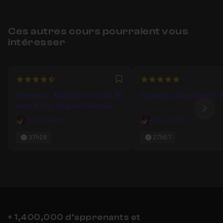
Ces autres cours pourraient vous
intéresser
4.8846153846154
5
Favori
Formation : Maîtriser le rendu 3D
Formation Apprendre V-
avec V-Ray 3.0 pour 3ds Max
Ima
Gilles Pfeiffer
Gilles Pfeiffer
37h28
27h07
+ 1,400,000 d’apprenants et