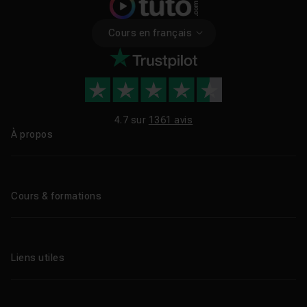
Cours en français
4.7 sur
1361 avis
À propos
Qui sommes-nous ?
Le blog
Cours & formations
Tous les tutos
Formations éligibles CPF
Liens utiles
Formations certifiantes
Formations IA
Entreprises
Tutos gratuits
Abonnement Tuto.com