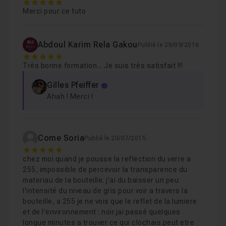
5
Merci pour ce tuto
Chapitre 4 : Rendre un objet d'ameublement avec une
Abdoul Karim Rela Gakou
Publié le 29/09/2016
Chapitre 5 : Utiliser une image HDRI comme environ
5
Très bonne formation... Je suis très satisfait !!!
Gilles Pfeiffer
Ahah ! Merci !
Come Soria
Publié le 20/07/2015
5
chez moi quand je pousse la reflection du verre a
255, impossible de percevoir la transparence du
materiau de la bouteille. j'ai du baisser un peu
l'intensité du niveau de gris pour voir a travers la
bouteille, a 255 je ne vois que le reflet de la lumiere
et de l'environnement : noir.jai passé quelques
longue minutes a trouver ce qui clochais.peut etre