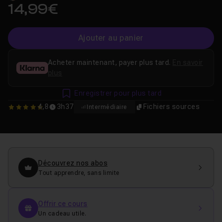
14,99€
Ajouter au panier
Acheter maintenant, payer plus tard.
En savoir
plus
Enregistrer pour plus tard
4,8
3h37
Fichiers sources
Intermédiaire
4.75
Découvrez nos abos
Tout apprendre, sans limite
Offrir ce cours
Un cadeau utile.