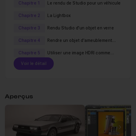
Chapitre 1
Le rendu de Studio pour un véhicule
Chapitre 2
La Lightbox
Chapitre 3
Rendu Studio d'un objet en verre
Chapitre 4
Rendre un objet d'ameublement
avec une texture HDRI
Chapitre 5
Utiliser une image HDRI comme
environnement de Studio
Voir le détail
Table des matières
Aperçus
Chapitre 1 : Le rendu de Studio pour un véhicule
1h
00-Introduction à la formation
Leçon 1
Image
01-Explication de l'utilisation du Studio
Leçon 2