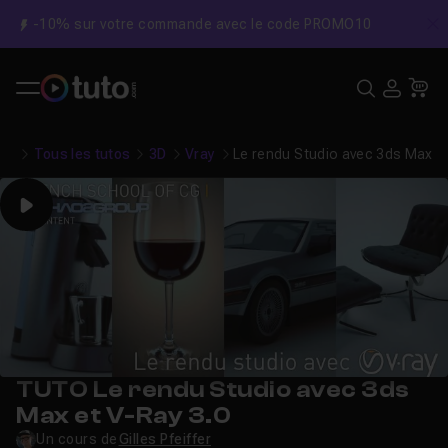
-10% sur votre commande avec le code PROMO10
C
Recher
USE
Pa
Tous les tutos
3D
Vray
Le rendu Studio avec 3ds Max et
Play
TUTO Le rendu Studio avec 3ds
Max et V-Ray 3.0
Un cours de
Gilles Pfeiffer