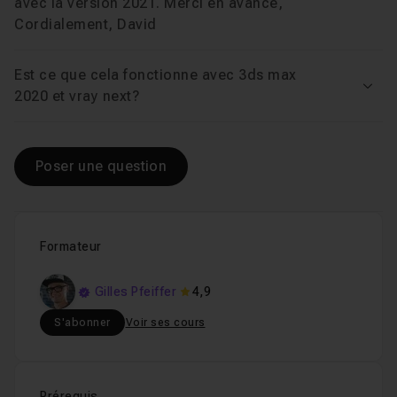
Voir
avec la version 2021. Merci en avance,
Cordialement, David
Est ce que cela fonctionne avec 3ds max
Voir
2020 et vray next?
Poser une question
Formateur
Gilles Pfeiffer
4,9
S'abonner
Voir ses cours
Prérequis