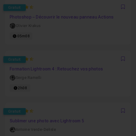
4.75
Gratuit
Favo
Photoshop – Découvrir le nouveau panneau Actions
Olivier Krakus
05m08
4.6363636363636
Gratuit
Favo
Formation Lightroom 4 : Retouchez vos photos
Serge Ramelli
2h08
4.3214285714286
Gratuit
Favo
Sublimer une photo avec Lightroom 5
Antoine Verde-Delisle