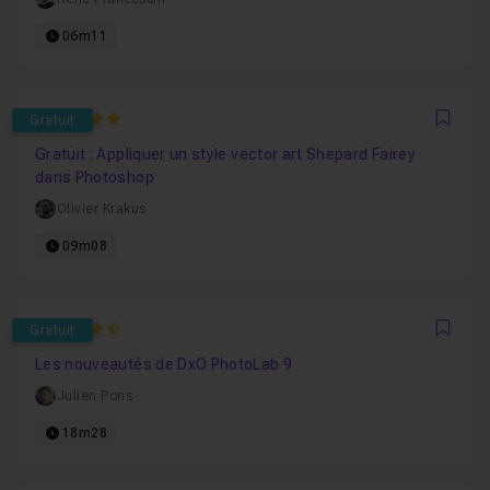
06m11
5
Gratuit
Favo
Gratuit : Appliquer un style vector art Shepard Fairey
dans Photoshop
Olivier Krakus
09m08
4.7692307692308
Gratuit
Favo
Les nouveautés de DxO PhotoLab 9
Julien Pons
18m28