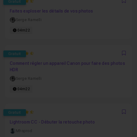
4.735
Gratuit
Favo
Faites exploser les détails de vos photos
Serge Ramelli
04m22
4.1428571428571
Gratuit
Favo
Comment régler un appareil Canon pour faire des photos
HDR
Serge Ramelli
04m22
4.3333333333333
Gratuit
Favo
Lightroom CC - Débuter la retouche photo
Mhsprod