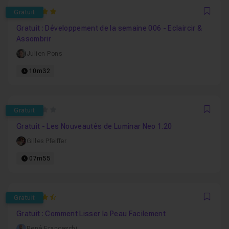
5
Gratuit
Favo
Gratuit : Développement de la semaine 006 - Eclaircir &
Assombrir
Julien Pons
10m32
0
Gratuit
Favo
Gratuit - Les Nouveautés de Luminar Neo 1.20
Gilles Pfeiffer
07m55
4.8461538461538
Gratuit
Favo
Gratuit : Comment Lisser la Peau Facilement
René Franceschi