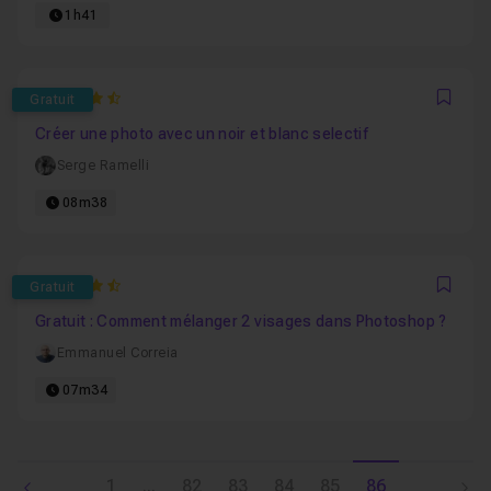
1h41
4.8602150537634
Gratuit
Favo
Créer une photo avec un noir et blanc selectif
Serge Ramelli
08m38
4.8965517241379
Gratuit
Favo
Gratuit : Comment mélanger 2 visages dans Photoshop ?
Emmanuel Correia
07m34
1
...
82
83
84
85
86