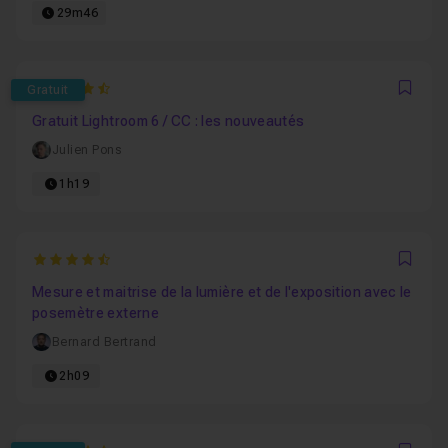
29m46
4.9090909090909
Gratuit
Favo
Gratuit Lightroom 6 / CC : les nouveautés
Julien Pons
1h19
4.6162790697674
Favo
Mesure et maitrise de la lumière et de l'exposition avec le
posemètre externe
Bernard Bertrand
2h09