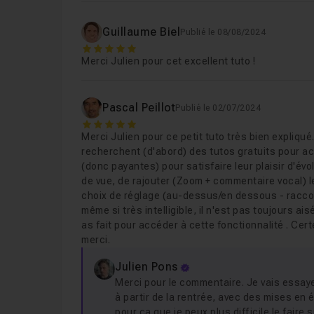
Guillaume Biel
Publié le 08/08/2024
5
Merci Julien pour cet excellent tuto !
Pascal Peillot
Publié le 02/07/2024
5
Merci Julien pour ce petit tuto très bien expliq
recherchent (d'abord) des tutos gratuits pour a
(donc payantes) pour satisfaire leur plaisir d'év
de vue, de rajouter (Zoom + commentaire vocal) le
choix de réglage (au-dessus/en dessous - raccou
même si très intelligible, il n'est pas toujours
as fait pour accéder à cette fonctionnalité . Cer
merci.
Julien Pons
Merci pour le commentaire. Je vais essaye
à partir de la rentrée, avec des mises en
pour ça que je peux plus difficile le faire 