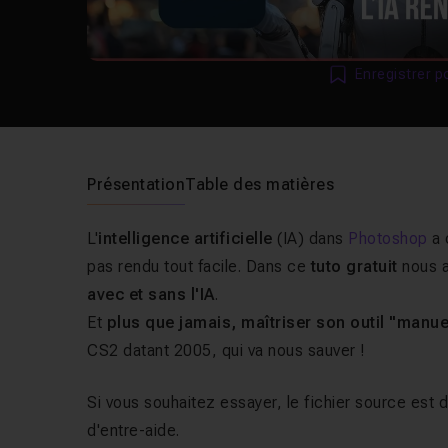
Enregistrer p
Présentation
Table des matières
L'
intelligence artificielle
(IA) dans
Photoshop
a 
pas rendu tout facile. Dans ce
tuto gratuit
nous a
avec et sans l'IA
.
Et
plus que jamais, maîtriser son outil "manu
CS2 datant 2005, qui va nous sauver !
Si vous souhaitez essayer, le fichier source est d
d'entre-aide.