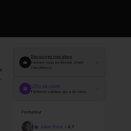
Découvrez nos abos
Formez-vous en illimité. Visez
l’excellence.
'a
,
Offrir ce cours
Faites un cadeau qui a du sens.
Formateur
Julien Pons
4,7