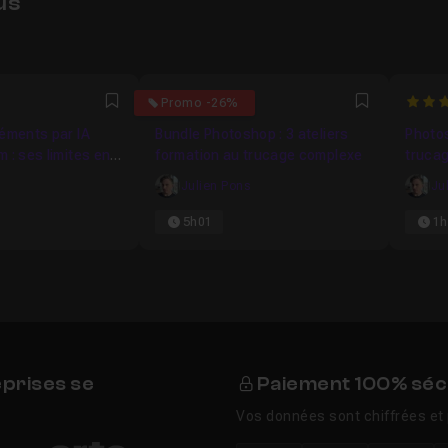
us
0
4
Promo -26%
Favori
Favori
léments par IA
Bundle Photoshop : 3 ateliers
Photo
 : ses limites en
formation au trucage complexe
trucag
s
Julien Pons
Ju
5h01
1h
eprises se
Paiement 100% séc
Vos données sont chiffrées et 