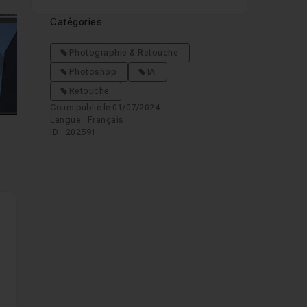
Catégories
Photographie & Retouche
mages suivantes
Photoshop
IA
Retouche
Cours publié le 01/07/2024
Langue : Français
ID : 202591