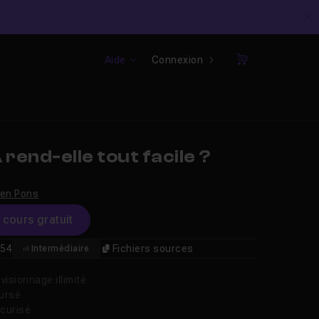
C
Aide
Connexion
Panier
 rend-elle tout facile ?
ien Pons
e cours gratuit
54
Fichiers sources
Intermédiaire
isionnage illimité
oursé
curisé