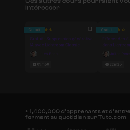
Ces autres cours pourraient vo
intéresser
4.9166666666667
4.5
Gratuit
Gratuit
Favori
Gratuit : Suppression générative
Effacer des é
IA avec Lightroom Classic
dans Lightroom
pratique
Julien Pons
Julien Pon
09m50
22m25
+ 1,400,000 d’apprenants et d’entr
forment au quotidien sur Tuto.com