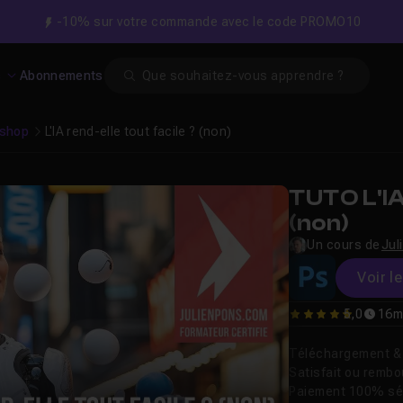
-10% sur votre commande avec le code PROMO10
Search
s
Abonnements
shop
L'IA rend-elle tout facile ? (non)
TUTO L'IA
(non)
Un cours de
Jul
Voir l
5,0
16m
5
Téléchargement & v
Satisfait ou remb
Paiement 100% sé