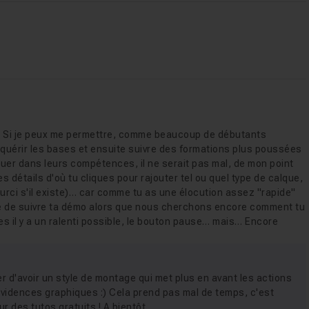
ué. Si je peux me permettre, comme beaucoup de débutants
cquérir les bases et ensuite suivre des formations plus poussées
oluer dans leurs compétences, il ne serait pas mal, de mon point
s détails d'où tu cliques pour rajouter tel ou quel type de calque,
rci s'il existe)… car comme tu as une élocution assez "rapide"
 aisé de suivre ta démo alors que nous cherchons encore comment tu
tes il y a un ralenti possible, le bouton pause… mais… Encore
r d'avoir un style de montage qui met plus en avant les actions
 évidences graphiques :) Cela prend pas mal de temps, c'est
sur des tutos gratuits ! A bientôt