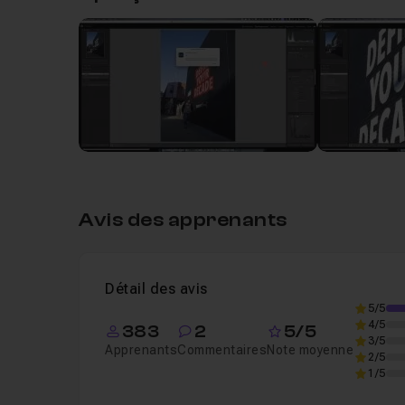
Leçon 1
L'IA rend-elle tout facile ?
16m54
Avis des apprenants
Détail des avis
5/5
4/5
383
2
5/5
3/5
Apprenants
Commentaires
Note moyenne
2/5
1/5