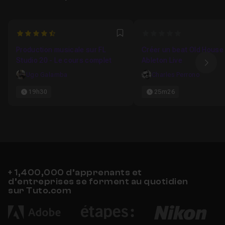
4.9444444444444
0
Favori
Production musicale sur FL
Créer un beat Old House
Studio 20 - Le cours complet
Ableton Live
Ima
Ugo Galamba
Charles Perrono
19h30
25m26
+ 1,400,000 d’apprenants et
d’entreprises se forment au quotidien
sur Tuto.com