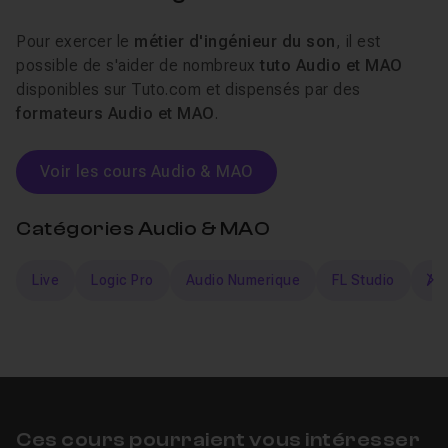
Pour exercer le
métier d'ingénieur du son
, il est
possible de s'aider de nombreux
tuto Audio et MAO
disponibles sur Tuto.com et dispensés par des
formateurs Audio et MAO
.
Voir les cours Audio & MAO
Catégories Audio & MAO
Live
Logic Pro
Audio Numerique
FL Studio
Aud
s
Ces cours pourraient vous intéresser