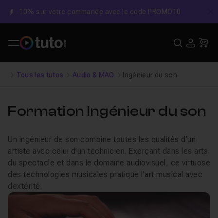
-10% sur votre commande avec le code PROMO10
C
Recher
USE
Pa
Tous les tutos
Audio & MAO
Ingénieur du son
Formation Ingénieur du son
Un ingénieur de son combine toutes les qualités d’un
artiste avec celui d’un technicien. Exerçant dans les arts
du spectacle et dans le domaine audiovisuel, ce virtuose
des technologies musicales pratique l’art musical avec
dextérité.