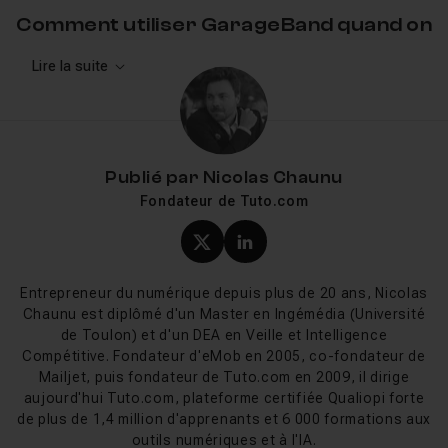
Comment utiliser GarageBand quand on
débute
Lire la suite
La logique est toujours la même : tu ouvres un nouveau
projet, tu choisis un tempo et une tonalité, puis tu
empiles des pistes. Chaque piste accueille soit une
boucle Apple Loop (glisser-déposer depuis la
Publié par
Nicolas Chaunu
bibliothèque), soit un instrument virtuel joué au clavier
Fondateur de Tuto.com
de ton Mac, soit un enregistrement microphone ou
guitare. Une fois la structure posée, l'onglet Mix gère
Profil X (twitter) de Nicol
Profil LinkedIn de Ni
volumes et effets, et l'export sort un MP3 ou un fichier
WAV. Nos formations GarageBand reprennent ce
Entrepreneur du numérique depuis plus de 20 ans, Nicolas
parcours sur des projets concrets, du premier beat hip-
Chaunu est diplômé d'un Master en Ingémédia (Université
de Toulon) et d'un DEA en Veille et Intelligence
hop à l'épisode de podcast monté.
Compétitive. Fondateur d'eMob en 2005, co-fondateur de
Mailjet, puis fondateur de Tuto.com en 2009, il dirige
Suivre une formation GarageBand sur
aujourd'hui Tuto.com, plateforme certifiée Qualiopi forte
Tuto.com
de plus de 1,4 million d'apprenants et 6 000 formations aux
outils numériques et à l'IA.