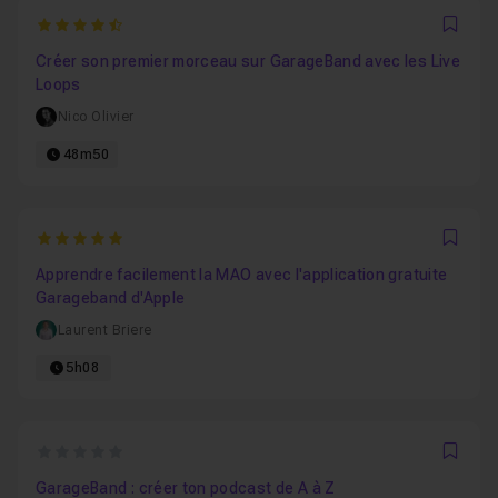
4.9
Favo
Créer son premier morceau sur GarageBand avec les Live
Loops
Nico Olivier
48m50
5
Favo
Apprendre facilement la MAO avec l'application gratuite
Garageband d'Apple
Laurent Briere
5h08
0
Favo
GarageBand : créer ton podcast de A à Z