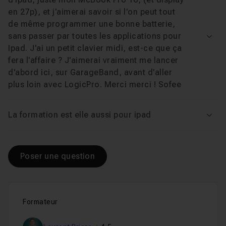
en 27p), et j'aimerai savoir si l'on peut tout
de même programmer une bonne batterie,
Le navigateur de boucles Apple Loops (partie 
Leçon 15
sans passer par toutes les applications pour
Voir
Ipad. J'ai un petit clavier midi, est-ce que ça
Le navigateur de boucles Apple Loops (partie 
fera l'affaire ? J'aimerai vraiment me lancer
Leçon 16
d'abord ici, sur GarageBand, avant d'aller
plus loin avec LogicPro. Merci merci ! Sofee
Importer et exporter des boucles Apple Loops
Leçon 17
La formation est elle aussi pour ipad
Voir
L'appegiateur
08m09
Leçon 18
Voir
Poser une question
Personnaliser et éditer la vélocité des notes 
Leçon 19
Formateur
Introduction à l'outil d'automation
13m12
Leçon 20