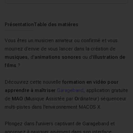
Présentation
Table des matières
Vous êtes un musicien amateur ou confirmé et vous
mourrez d'envie de vous lancer dans la création de
musiques
, d'
animations sonores
ou d'
illustration de
films
?
Découvrez cette nouvelle
formation en vidéo pour
apprendre à maîtriser
Garageband
, application gratuite
de
MAO
(
M
usique
A
ssistée par
O
rdinateur) séquenceur
multi-pistes dans l'environnement MACOS X.
Plongez dans l'univers captivant de Garageband et
apprenez à naviguer aisément dans son interface