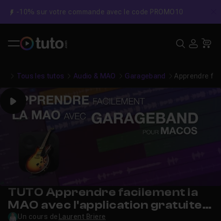
-10% sur votre commande avec le code PROMO10
C
Recher
USE
Pa
Tous les tutos
Audio & MAO
Garageband
Apprendre fac
Play
TUTO Apprendre facilement la
MAO avec l'application gratuite
Garageband d'Apple
Un cours de
Laurent Briere