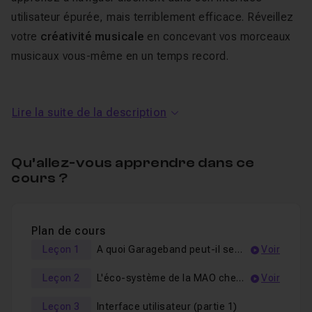
utilisateur épurée, mais terriblement efficace. Réveillez
votre
créativité musicale
en concevant vos morceaux
musicaux vous-même en un temps record.
Au programme de cette
Lire la suite de la description
formation Apprendre la MAO
avec Garageband
Qu’allez-vous apprendre dans ce
cours ?
Nous explorerons la
bibliothèque d'instruments
virtuels
de Garageband en enregistrant pas à pas des
boucles et régions depuis la s
aisie musicale
ou en
Plan de cours
connectant facilement un
clavier Midi externe
à votre
Mac.
Leçon 1
A quoi Garageband peut-il servir ?
Voir
Nous verrons comment éditer une
piste Midi
, créer,
Leçon 2
L'éco-système de la MAO chez Apple
Voir
allonger, dupliquer une note, comment exploiter d'autres
instruments virtuels de type
VST
ou de générer des
Leçon 3
Interface utilisateur (partie 1)