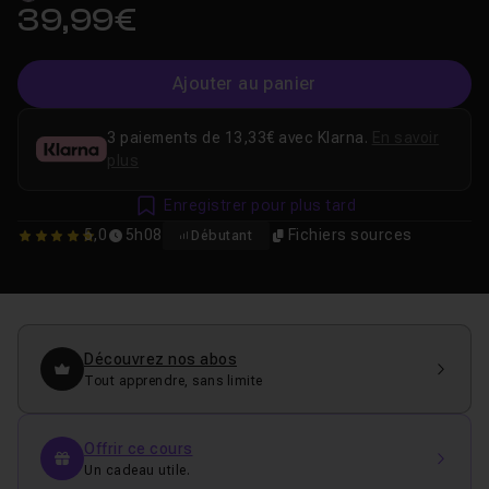
39,99€
Ajouter au panier
3 paiements de 13,33€ avec Klarna.
En savoir
plus
Enregistrer pour plus tard
5,0
5h08
Fichiers sources
Débutant
5
Découvrez nos abos
Tout apprendre, sans limite
Offrir ce cours
Un cadeau utile.