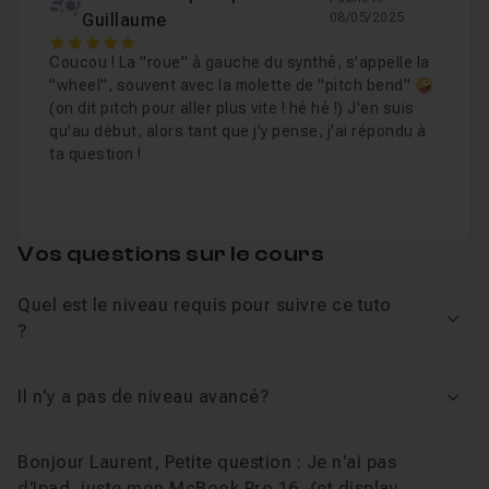
Leçon 8
Guillaume
08/05/2025
5
Coucou ! La "roue" à gauche du synthé, s'appelle la
L'outil Drummer
22m34
Leçon 9
"wheel", souvent avec la molette de "pitch bend" 🤪
(on dit pitch pour aller plus vite ! hé hé !) J'en suis
qu'au début, alors tant que j'y pense, j'ai répondu à
Utiliser la piste Arrangement pour scinder 
ta question !
Leçon 10
Transformer les éléments d'une région Drumme
Leçon 11
Vos questions sur le cours
Quel est le niveau requis pour suivre ce tuto
Enregistrer une batterie à partir de la saisie 
Leçon 12
Voir
?
Enregistrer une boucle à partir d'un instrumen
Leçon 13
Il n'y a pas de niveau avancé?
Voir
Bonjour Laurent, Petite question : Je n'ai pas
Enregistrer depuis un clavier midi externe
Leçon 14
d'Ipad, juste mon McBook Pro 16, (et display