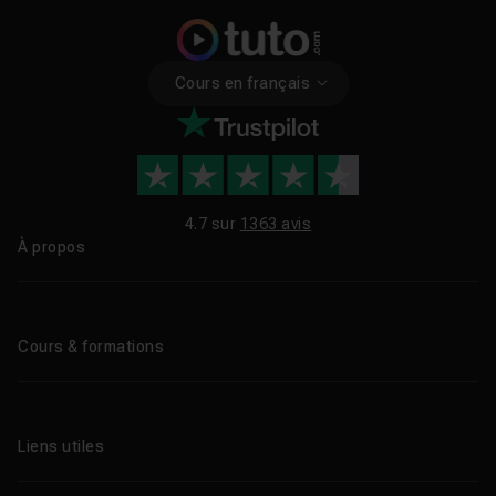
Cours en français
4.7 sur
1363 avis
À propos
Qui sommes-nous ?
Le blog
Cours & formations
Tous les tutos
Formations éligibles CPF
Liens utiles
Formations certifiantes
Formations IA
Entreprises