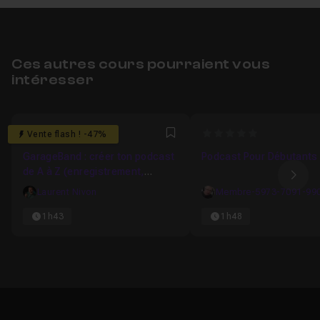
Ces autres cours pourraient vous
intéresser
0
0
Vente flash ! -47%
Favori
GarageBand : créer ton podcast
Podcast Pour Débutants
de A à Z (enregistrement,
Ima
montage, publication)
Laurent Nivon
Membre-5973-7091-99
1h43
1h48