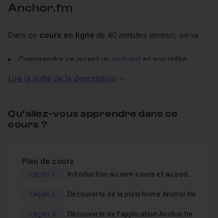
Anchor.fm
Dans ce
cours en ligne
de 40 minutes environ, on va :
Comprendre ce qu'est un
podcast
et son utilité,
Comment créer un podcast,
Lire la suite de la description
Découvrir la plateforme gratuite de création et
diffusion de podcast Anchor.fm,
Qu’allez-vous apprendre dans ce
Comment créer son podcast avec
Anchor.fm
,
cours ?
Découvrir l'application Anchor.fm,
Comment diffuser son podcast sur Spotify ou encore
Apple Music.
Plan de cours
Leçon 1
Introduction au mini-cours et au podcast
Grâce à Anchor.fm,
vous pourrez créer vos propres
Leçon 2
Découverte de la plateforme Anchor.fm
émissions en podcast et les diffuser rapidement et
simplement
avec votre téléphone.
Leçon 3
Découverte de l'application Anchor.fm