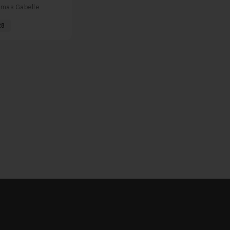
te
mas Gabelle
28