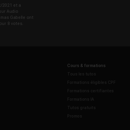
/2021 et a
sur Audio
homas Gabelle ont
our 8 votes.
Cours & formations
Tous les tutos
Formations éligibles CPF
Formations certifiantes
Formations IA
Tutos gratuits
Promos