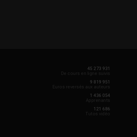
45 273 931
De cours en ligne suivis
9 819 951
Euros reversés aux auteurs
1 436 054
Apprenants
121 686
Tutos vidéo