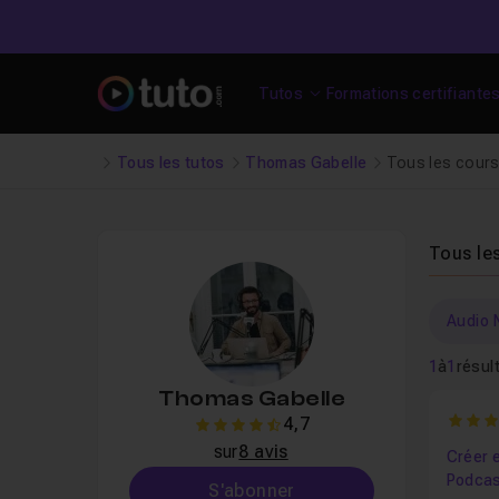
Tutos
Formations certifiante
Tous les tutos
Thomas Gabelle
Tous les cour
Tous le
Audio 
1
à
1
résul
Thomas Gabelle
4.625
4,7
4.7
sur
8 avis
Créer 
Podcast
S'abonner