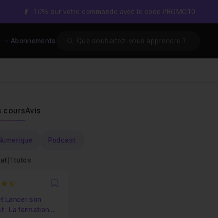
-10% sur votre commande avec le code PROMO10
Search
s
Abonnements
s
s cours
Avis
Numerique
Podcast
tat
|
1
tutos
Favori
et Lancer son
 : La formation