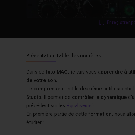
Enregistrer p
Présentation
Table des matières
Dans ce
tuto MAO
, je vais vous
apprendre à ut
de votre son
.
Le
compresseur
est le deuxième outil essentie
Studio
. Il permet de
contrôler la dynamique
d'u
précédent sur les
équaliseurs
)
En première partie de cette
formation
, nous all
étudier :