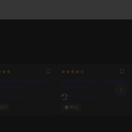
4.4285714285714
Favori
Fav
dre le mixage audio : La
Créer de la musique - Les Bases
 et le Delay
d'Ableton Live
Ima
arles Perrono
Nicolas Pencolé
m17
3h10