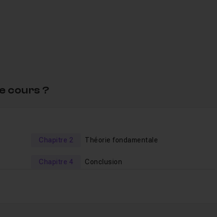
e pratique et concret :
e cours ?
Chapitre 2
Théorie fondamentale
Chapitre 4
Conclusion
tout logiciel de
MAO
:
Ableton
Live
,
Cubase
,
Logic
,
Fruity
iliserai
Ableton
Live 9
pour les exercices pratiques.
s les principales fonctions d'un compresseu
r ainsi que