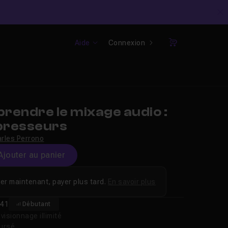
C
Aide
Connexion
Panier
rendre le mixage audio :
presseurs
rles Perrono
Ajouter au panier
er maintenant, payer plus tard.
En savoir plus
41
Débutant
isionnage illimité
oursé