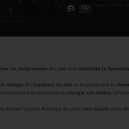
Paiement 100% sé
our plus tard
iliser un compresseur
afin que vous
maitrisiez la dynamiq
l de
mixage
de l
'ingénieur
du son
ou du producteur en
Hom
n instrument mais peut aussi lui
changer son timbre.
(cf tuto
ons aborder la partie théorique du cours dans laquelle nous all