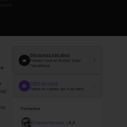
curisé
Découvrez nos abos
Formez-vous en illimité. Visez
l’excellence.
ue
e
Offrir ce cours
Faites un cadeau qui a du sens.
riel
ons
Formateur
Charles Perrono
4,4