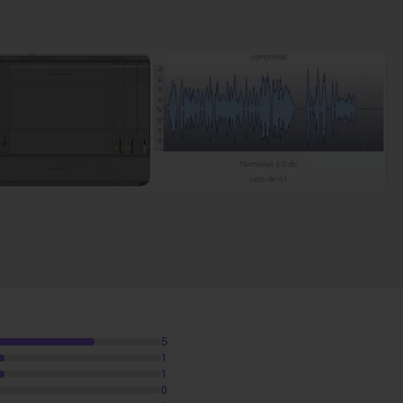
 mix.
5
1
1
0