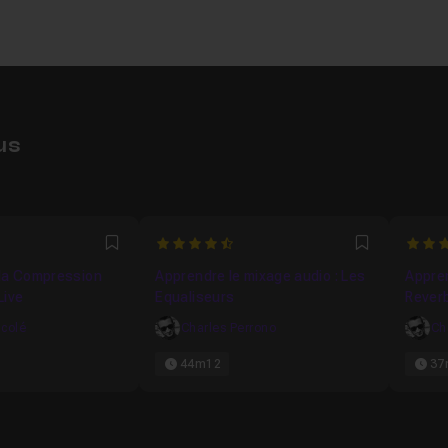
us
4.4285714285714
5
Favori
Favori
la Compression
Apprendre le mixage audio : Les
Appren
Live
Equaliseurs
Reverb
ncolé
Charles Perrono
Ch
44m12
37