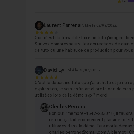
1/5
Laurent Parrens
Publié le 02/09/2022
4
Oui, c'est du travail de faire un tuto j'imagine bi
Sur vos compresseurs, les corrections de gain ét
ce tuto ou une habitude de production pour vous
David Ly
Publié le 30/03/2016
5
C'est le deuxième tuto que j'ai acheté et je ne r
explication, je vais enfin amélioré le son de mes 
utilisées lors de la démo svp ? merci
Charles Perrono
Bonjour "membre-4542-2330" ! ( il faudra
retour, ça fait énormement plaisir et c'est 
utilisées dans la démo. Fais moi la demand
charles.perrono@gmail.com A bientôt ! C