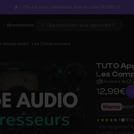
-10% sur votre commande avec le code PROMO10
Search
s
Abonnements
e mixage audio : Les Compresseurs
TUTO App
Les Com
Un cours de
Cha
12,99€
Achet
4,1
31m
4.125
Téléchargement & v
Satisfait ou remb