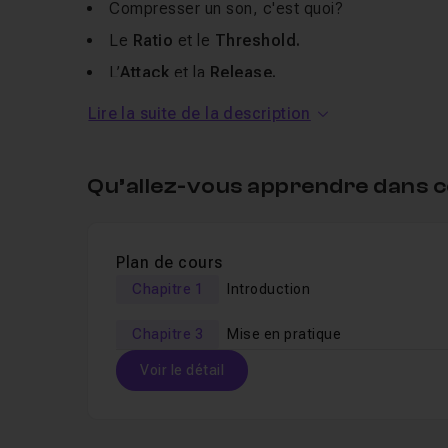
Compresser un son, c'est quoi?
Le
Ratio
et le
Threshold.
L’
Attack
et la
Release.
Lire la suite de la description
La deuxième partie sera consacrée à de l'exercic
Compresser une
batterie.
Qu’allez-vous apprendre dans c
Compresser un
piano.
Compresser une
guitare.
Plan de cours
Compresser une
bass.
Chapitre 1
Introduction
Compresser un
pad.
Chapitre 3
Mise en pratique
Ce tutoriel de niveau
débutant
est réalisable sur 
Voir le détail
loops, Pro Tools
... et j'en passe. Cependant, j'ut
Table des matières
Au terme de cette formation,
vous aurez compri