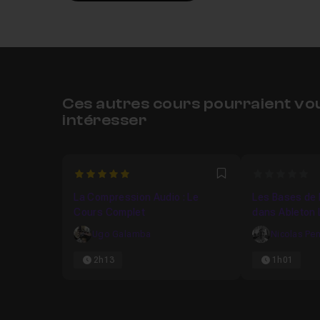
Ces autres cours pourraient vo
intéresser
5
0
Favori
La Compression Audio : Le
Les Bases de 
Cours Complet
dans Ableton 
Ugo Galamba
Nicolas Pe
2h13
1h01