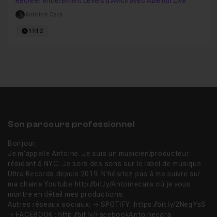
Recréer entièrement Levels d'Avicii avec Ableton Live
Antoine Cara
1h12
Son parcours professionnel
Bonjour;
Je m'appelle Antoine. Je suis un musicien/producteur
résidant á NYC. Je sors des sons sur le label de musique
Ultra Records depuis 2019. N'hésitez pas à me suivre sur
ma chaine Youtube http://bit.ly/Antoinecara où je vous
montre en détail mes productions.
Autres réseaux sociaux; → SPOTIFY: https://bit.ly/2NegYsS
→ FACEBOOK : http://bit.ly/FacebookAntoinecara