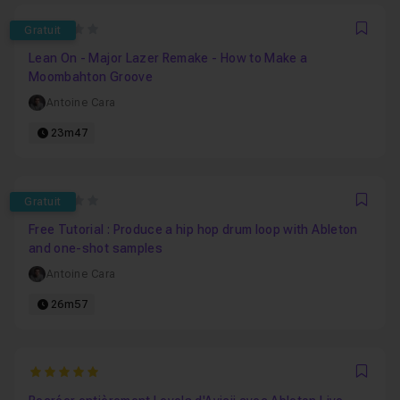
0
Gratuit
Favo
Lean On - Major Lazer Remake - How to Make a
Moombahton Groove
Antoine Cara
23m47
0
Gratuit
Favo
Free Tutorial : Produce a hip hop drum loop with Ableton
and one-shot samples
Antoine Cara
26m57
5
Favo