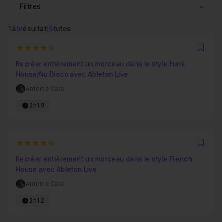
Filtres
1
à
5
résultat
|
5
tutos
4
Favo
Recréer entièrement un morceau dans le style Funk
House/Nu Disco avec Ableton Live
Antoine Cara
2h19
4.8571428571429
Favo
Recréer entièrement un morceau dans le style French
House avec Ableton Live
Antoine Cara
2h12