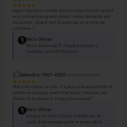
5
super tuto pour s'initier aux live loops surtout quand
Chapitre 8 : Conclusion
54s
on y connait pas grand chose ! même demande que
les autres : quand sort la suite car on a envie de
continuer ?
Nico Olivier
Merci beaucoup !!! J’espère pouvoir y
travailler cet été !! Promis !!
Membre-7907-4503
Publié le 03/04/2022
5
Merci Nico pour ce tuto. Y'a plus qu'à approfondir et
mettre en pratique avant d'attaquer cela avec les
élèves. Et le niveau 2, c'est prévu ou pas?
Nico Olivier
bonjour et merci !! Oui je travaille sur la
suite, il me manque juste le temps de la