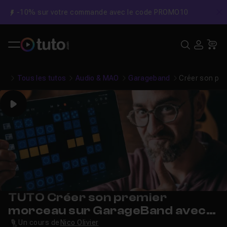
-10% sur votre commande avec le code PROMO10
C
Recher
USE
Pa
Tous les tutos
Audio & MAO
Garageband
Créer son pre
Play
TUTO Créer son premier
morceau sur GarageBand avec
les Live Loops
Un cours de
Nico Olivier