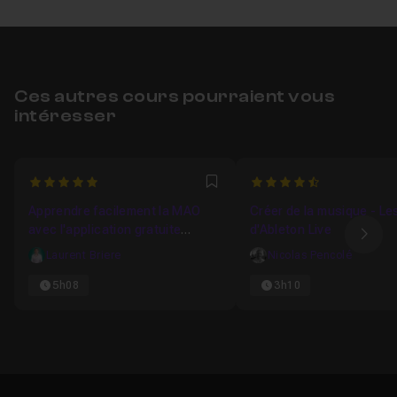
Ces autres cours pourraient vous
intéresser
5
4.4285714285714
Favori
Apprendre facilement la MAO
Créer de la musique - L
avec l'application gratuite
d'Ableton Live
Ima
Garageband d'Apple
Laurent Briere
Nicolas Pencolé
5h08
3h10