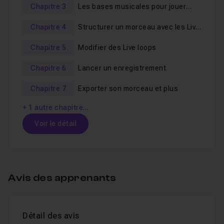
Chapitre 3
Les bases musicales pour jouer
avec les Live Loops
Chapitre 4
Structurer un morceau avec les Live
Loops
Chapitre 5
Modifier des Live loops
Chapitre 6
Lancer un enregistrement
Chapitre 7
Exporter son morceau et plus
+ 1 autre chapitre…
Voir le détail
Table des matières
Avis des apprenants
Chapitre 1 : Avant-propos
01m51
Détail des avis
Leçon 1
Introduction
Voir