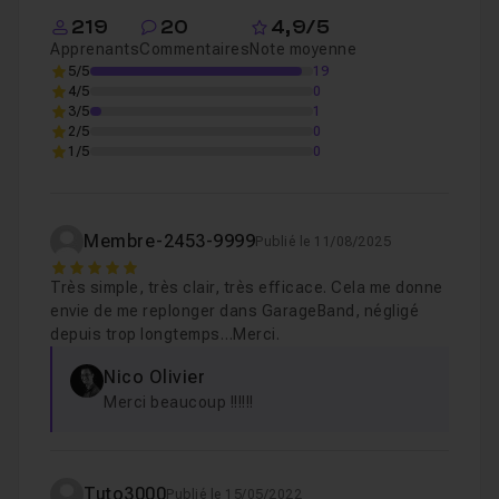
219
20
4,9/5
Organisation des fichiers dans GarageBand
Leçon 2
Apprenants
Commentaires
Note moyenne
5/5
19
4/5
0
Chapitre 2 : L'interface des Live Loops de GarageBan
3/5
1
2/5
0
1/5
0
Chapitre 3 : Les bases musicales pour jouer avec les
Membre-2453-9999
Publié le 11/08/2025
Chapitre 4 : Structurer un morceau avec les Live Loo
5
Très simple, très clair, très efficace. Cela me donne
envie de me replonger dans GarageBand, négligé
Chapitre 5 : Modifier des Live loops
10m46
depuis trop longtemps…Merci.
Nico Olivier
Merci beaucoup !!!!!!
Chapitre 6 : Lancer un enregistrement
09m22
Chapitre 7 : Exporter son morceau et plus
03m34
Tuto3000
Publié le 15/05/2022