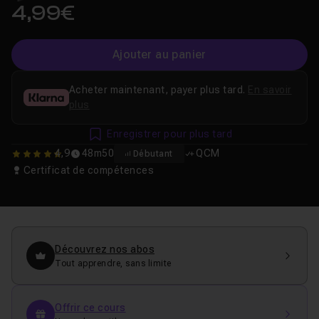
4,99€
Ajouter au panier
Acheter maintenant, payer plus tard.
En savoir
plus
Enregistrer pour plus tard
4,9
48m50
QCM
Débutant
4.9
Certificat de compétences
Découvrez nos abos
Tout apprendre, sans limite
Offrir ce cours