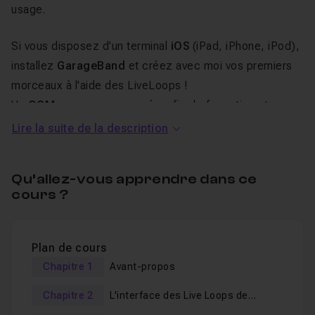
usage.
Si vous disposez d'un terminal
iOS
(iPad, iPhone, iPod),
installez
GarageBand
et créez avec moi vos premiers
morceaux à l'aide des LiveLoops !
Un
QCM
vous sera proposé en fin de formation et vous
permettra de
valider les connaissances
théoriques
Lire la suite de la description
acquises pendant la formation.
Je reste disponible dans le
salon d'entraide
pour
Qu’allez-vous apprendre dans ce
répondre à vos éventuelles questions sur ce cours.
cours ?
Plan de cours
Chapitre 1
Avant-propos
Chapitre 2
L'interface des Live Loops de
GarageBand