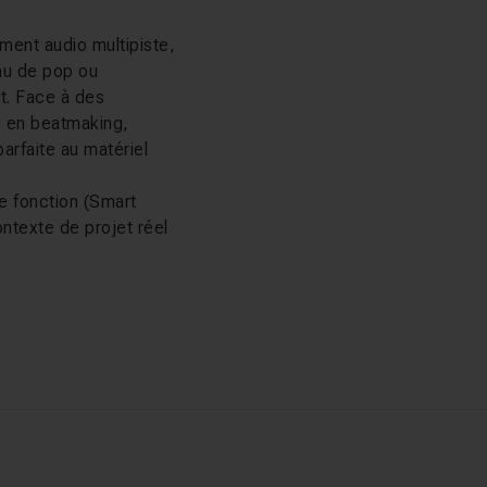
ment audio multipiste,
au de pop ou
t. Face à des
é en beatmaking,
parfaite au matériel
ue fonction (Smart
ntexte de projet réel
 avancée. Arnaud
éation d'un thème
que. Laurent Nivon
s solfège
ou
 des fonctions
dans l'univers