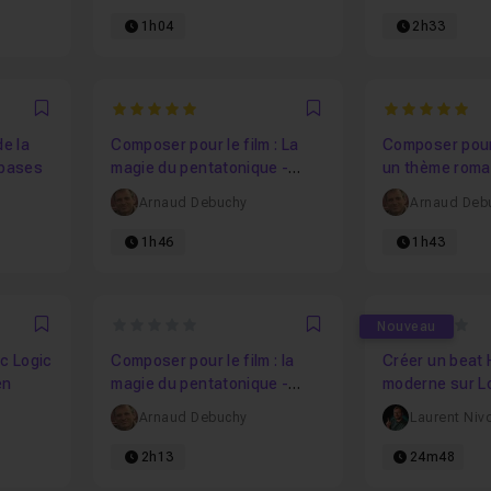
1h04
2h33
5
5
Favori
Favori
e la
Composer pour le film : La
Composer pour l
 bases
magie du pentatonique -
un thème roma
partie 1
Arnaud Debuchy
Arnaud Deb
1h46
1h43
0
0
Nouveau
Favori
Favori
c Logic
Composer pour le film : la
Créer un beat
en
magie du pentatonique -
moderne sur Lo
Partie 2
comme Solomun
Arnaud Debuchy
Laurent Niv
2h13
24m48