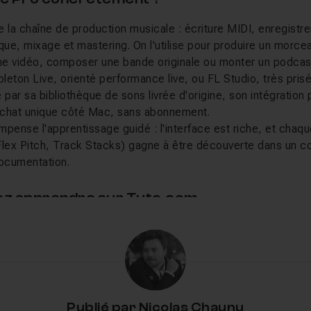
 la chaîne de production musicale : écriture MIDI, enregistre
ue, mixage et mastering. On l'utilise pour produire un morce
une vidéo, composer une bande originale ou monter un podcas
leton Live, orienté performance live, ou FL Studio, très pris
 par sa bibliothèque de sons livrée d'origine, son intégration 
 achat unique côté Mac, sans abonnement.
pense l'apprentissage guidé : l'interface est riche, et chaq
Flex Pitch, Track Stacks) gagne à être découverte dans un co
 documentation.
lez apprendre sur Tuto.com
e Tuto.com vont des bases de la MAO jusqu'à la composition
, guide une série complète dédiée à la
musique de film
: cr
 d'action, d'un thème romantique ou de l'usage du pentatoni
us actuels comme
produire de la musique pour YouTube san
Logic Pro
pour composer plus vite. Patrick Lazon, lui, détaille
Publié par
Nicolas Chaunu
sonnalisation du Drummer. Logic Pro s'inscrit plus largement 