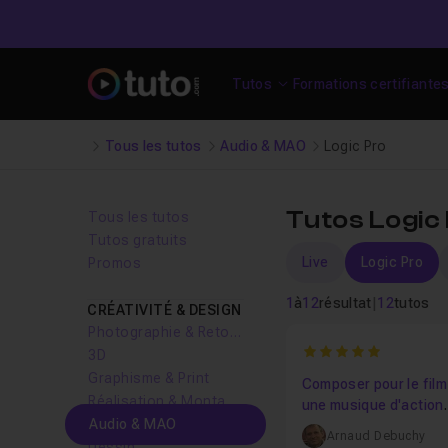
Tutos
Formations certifiante
Tous les tutos
Audio & MAO
Logic Pro
Tutos Logic
Tous les tutos
Tutos gratuits
Live
Logic Pro
Promos
1
à
12
résultat
|
12
tutos
CRÉATIVITÉ & DESIGN
Photographie & Retouche
5
3D
Graphisme & Print
Composer pour le film 
Réalisation & Montage vidéo
une musique d'action
Audio & MAO
intense
Arnaud Debuchy
Dessin