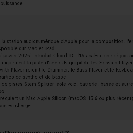
a puissance.
 la station audionumérique d'Apple pour la composition, l'
sponible sur Mac et iPad
(janvier 2026) introduit Chord ID : l'IA analyse une région 
atiquement la piste d'accords qui pilote les Session Playe
nth Player rejoint le Drummer, le Bass Player et le Keyboa
parties de synthé et de basse
 de pistes Stem Splitter isole voix, batterie, basse et autr
éo
requiert un Mac Apple Silicon (macOS 15.6 ou plus récent) 
pris en charge
gic Pro concrètement ?