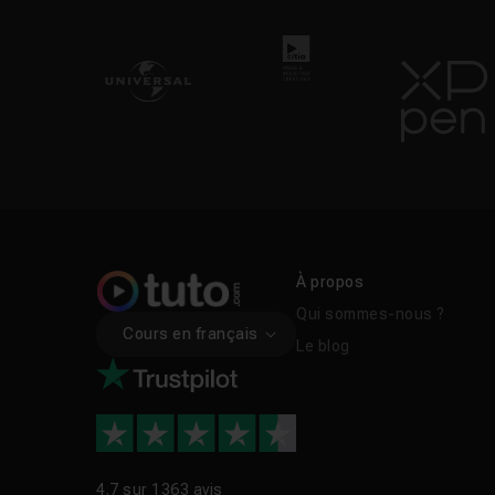
version Windows : Log
avec une refonte maje
2024 (Session Players,
harmonique par IA au 
FAQ
Combien coûte Logic
Logic Pro est-il dis
À propos
Qui sommes-nous ?
Cours en français
Le blog
Faut-il savoir compos
Quelle est la différ
Qu'apportent les fon
4.7 sur
1363 avis