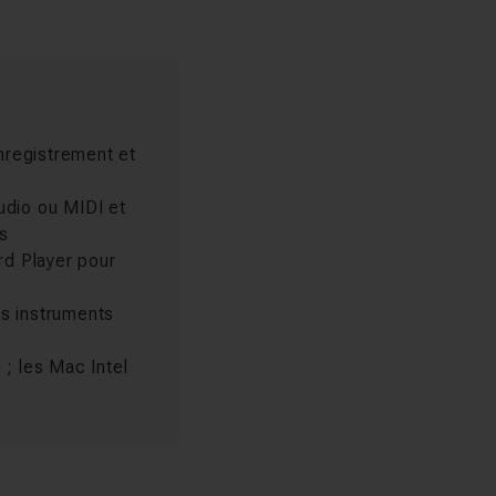
enregistrement et
audio ou MIDI et
rs
rd Player pour
es instruments
; les Mac Intel