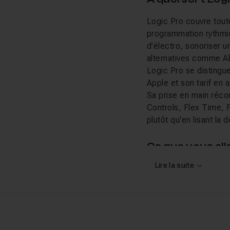
Logic Pro couvre toute
programmation rythmiq
d'électro, sonoriser 
alternatives comme Ab
Logic Pro se distingue
Apple et son tarif en
Sa prise en main récom
Controls, Flex Time, 
plutôt qu'en lisant la
Ce que vous al
Lire la suite
Les tutos Logic Pro d
Debuchy, compositeur
épique, d'une musique
aborde des sujets pl
tirer parti de l'IA de 
précises comme la per