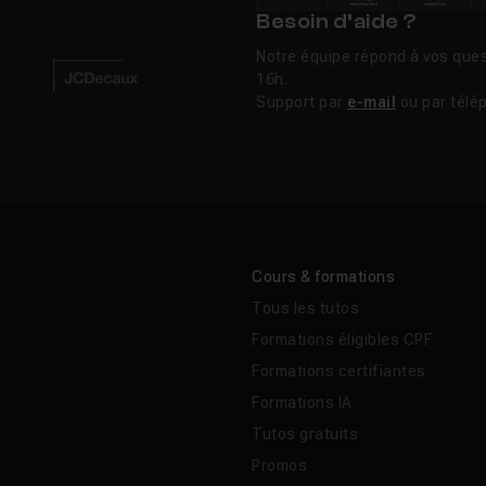
ic devient exclusif à macOS. La gamme se simplifie ensuite 
Besoin d’aide ?
ure baptisée Logic Pro X en 2013, l'arrivée des outils d'IA a
 Stem Splitter), et enfin Logic Pro 12 en janvier 2026, qui pl
Notre équipe répond à vos ques
16h.
cœur du logiciel avec Chord ID.
Support par
e-mail
ou par télé
 Pro ?
ponible sur Windows ?
Cours & formations
Tous les tutos
Formations éligibles CPF
er ou lire le solfège pour utiliser Logic Pro ?
Formations certifiantes
Formations IA
ence entre Logic Pro et GarageBand ?
Tutos gratuits
Promos
ctions d'IA de Logic Pro ?