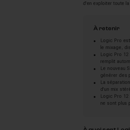
d'en exploiter toute l
À retenir
Logic Pro est
le mixage, di
Logic Pro 12 
remplit autom
Le nouveau Sy
générer des 
La séparation
d'un mix stér
Logic Pro 12 
ne sont plus 
À quoi sert Lo