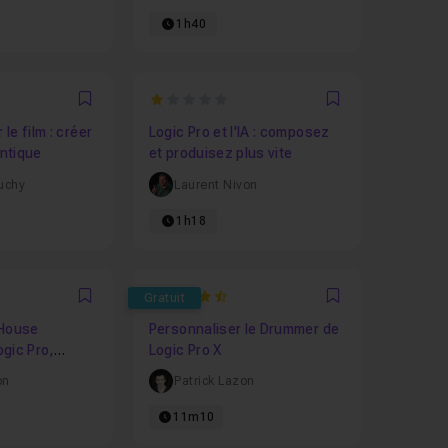
1h40
1
Favori
Favori
e film : créer
Logic Pro et l'IA : composez
ntique
et produisez plus vite
uchy
Laurent Nivon
1h18
4.875
Gratuit
Favori
Favori
 House
Personnaliser le Drummer de
gic Pro,
Logic Pro X
 et Skrillex
on
Patrick Lazon
11m10