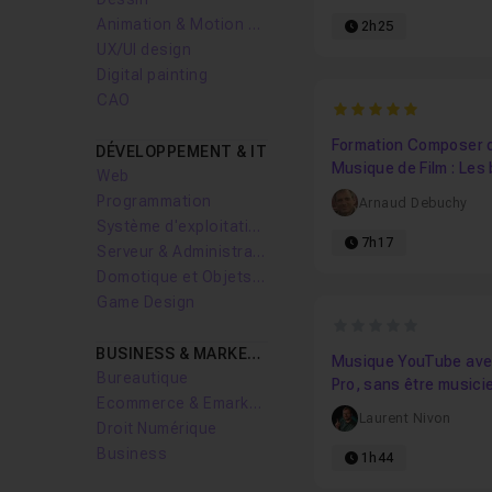
Animation & Motion design
2h25
UX/UI design
Digital painting
CAO
5
Formation Composer d
DÉVELOPPEMENT & IT
Musique de Film : Les
Web
Programmation
Arnaud Debuchy
Système d'exploitation
7h17
Serveur & Administration Systèmes
Domotique et Objets Connectés
Game Design
0
BUSINESS & MARKETING
Musique YouTube ave
Bureautique
Pro, sans être musici
Ecommerce & Emarketing
Laurent Nivon
Droit Numérique
Business
1h44