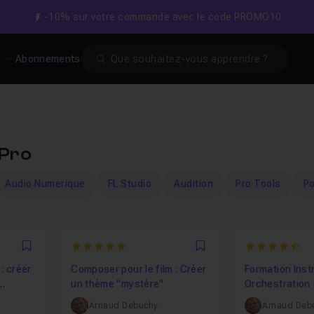
-10% sur votre commande avec le code PROMO10
Search
s
Abonnements
 Pro
Audio Numerique
FL Studio
Audition
Pro Tools
P
5
4.833333333
Favori
Favori
: créer
Composer pour le film : Créer
Formation Inst
un thème "mystère"
Orchestration 
Arnaud Debuchy
Arnaud Deb