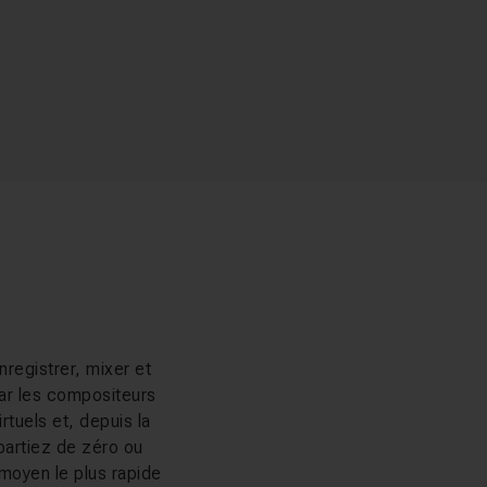
registrer, mixer et
par les compositeurs
tuels et, depuis la
 partiez de zéro ou
moyen le plus rapide