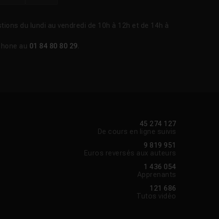
autour de Logic Pro,
vec Logic Pro 11 en
ace l'analyse
tions du lundi au vendredi de 10h à 12h et de 14h à
phone au
01 84 80 80 29
.
Voir la réponse
45 274 127
Voir la réponse
De cours en ligne suivis
9 819 951
Euros reversés aux auteurs
Voir la réponse
1 436 054
Apprenants
121 686
Voir la réponse
Tutos vidéo