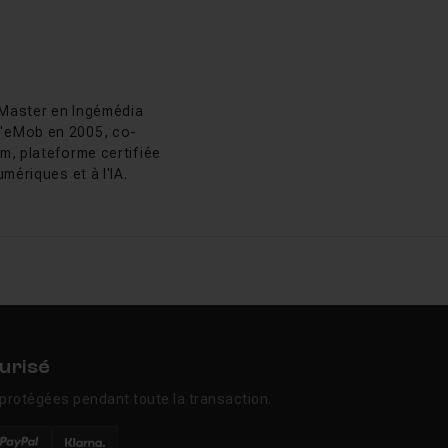
dio numérique
, la
 liaison dynamique.
as Chaunu
colas Chaunu
 Master en Ingémédia
 d'eMob en 2005, co-
performance et la
m, plateforme certifiée
sseurs Qualcomm
mériques et à l'IA.
 a retiré la fonction
ils audio pilotés par
ct d'Audition.
oftware. Adobe rachète
l des versions, il est
urisé
estauration et la
protégées pendant toute la transaction.