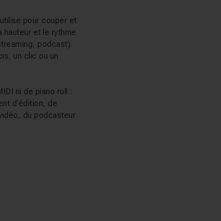
utilise pour couper et
a hauteur et le rythme
streaming, podcast).
is, un clic ou un
I ni de piano roll :
nt d'édition, de
 vidéo, du podcasteur
aison finale. Frank
ndis que Pro Vfx
s et clips. Bastien
, et Akache Busiah
duction d'un bruit de