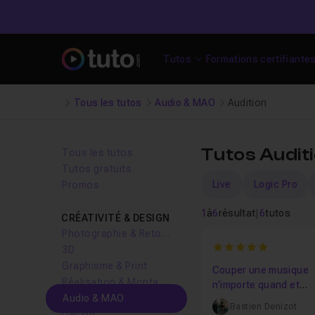
Tutos
Formations certifiante
Tous les tutos
Audio & MAO
Audition
Tutos Audit
Tous les tutos
Tutos gratuits
Live
Logic Pro
Promos
1
à
6
résultat
|
6
tutos
CRÉATIVITÉ & DESIGN
Photographie & Retouche
5
3D
Graphisme & Print
Couper une musique
Réalisation & Montage vidéo
n'importe quand et
Audio & MAO
proprement
Bastien Denizot
Dessin