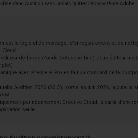
fine dans Audition sans jamais quitter l'écosystème Adobe.
n est le logiciel de montage, d'enregistrement et de netto
e Cloud
 éditeur de forme d'onde (retouche fine) et un éditeur mult
mplet)
namique avec Premiere Pro en fait un standard de la postp
tuelle Audition 2026 (26.3), sortie en juin 2026, ajoute le s
 ARM
iquement par abonnement Creative Cloud, à partir d'environ
pplication seule
obe Audition concrètement ?