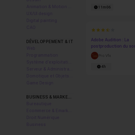
Animation & Motion design
11m06
UX/UI design
Digital painting
CAO
3.56
Adobe Audition : La
DÉVELOPPEMENT & IT
postproduction du so
Web
films, documentaires,
Programmation
Pro Vfx
interviews et clips
Système d'exploitation
4h
Serveur & Administration Systèmes
Domotique et Objets Connectés
Game Design
BUSINESS & MARKETING
Bureautique
Ecommerce & Emarketing
Droit Numérique
Business