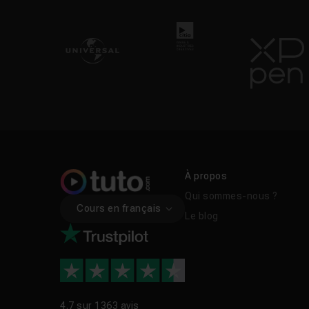
FAQ
Adobe Audition est-il
Quelle est la différ
Audition permet-il d
À propos
Adobe Audition est-i
Qui sommes-nous ?
Cours en français
Le blog
Liens utiles
Tuto Audition grat
4.7 sur
1363 avis