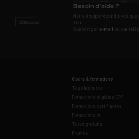
Besoin d’aide ?
Notre équipe répond à vos ques
 gratuit ?
16h.
Support par
e-mail
ou par télé
ence entre Adobe Audition et Adobe Premiere Pro ?
e faire de la musique comme FL Studio ?
Cours & formations
l adapté au podcast ?
Tous les tutos
Formations éligibles CPF
Formations certifiantes
Formations IA
uits
Tutos gratuits
Promos