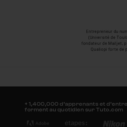
fond. Ces compétences
création de
podcast
e
Nouveautés Ad
Entrepreneur du num
(Université de Toul
La version actuelle, A
fondateur de Mailjet, p
modernisation. Elle 
Qualiopi forte de 
Snapdragon X), avec de
de gravure de CD, déso
IA d'Adobe (Enhance S
Historique d'Au
Adobe Audition trouve
le logiciel en 2003, l
+ 1,400,000 d’apprenants et d’entr
devenu la brique audio
forment au quotidien sur Tuto.com
postproduction sonor