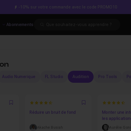
-10% sur votre commande avec le code PROMO10
Search
s
Abonnements
ion
Audio Numerique
FL Studio
Audition
Pro Tools
P
4.5
4.805555555
Favori
Favori
Réduire un bruit de fond
Monter une in
les applicatio
Cloud
Akache Busiah
Aurélie Gon