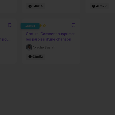
14m15
41m27
4.0961538461538
Gratuit
Favori
Favori
Gratuit : Comment supprimer
n pour
les paroles d'une chanson
Akache Busiah
03m52