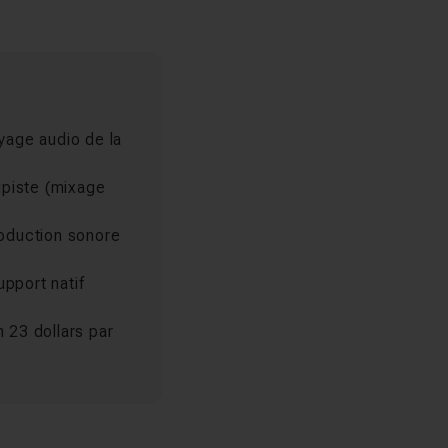
yage audio de la
ipiste (mixage
roduction sonore
upport natif
 23 dollars par