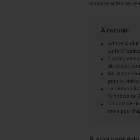
montage vidéo se peau
À retenir
Adobe Auditio
suite Creativ
Il combine un
de projet co
Sa liaison dy
pour la vidéo
La version ac
Windows on
Disponible un
mois pour l'a
À quoi sert Ad