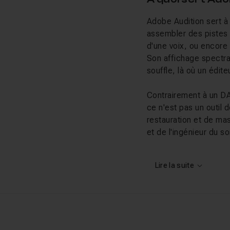
Adobe Audition sert à 
assembler des pistes p
d'une voix, ou encore
Son affichage spectral
souffle, là où un édit
Contrairement à un DA
ce n'est pas un outil 
restauration et de ma
et de l'ingénieur du s
Ce que vous al
Lire la suite
Nos tutos Audition couv
Lovisolo-Guillard déta
consacre un cours com
Denizot montre comme
aborde des cas concre