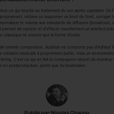
tout ce qui touche au traitement du son après captation. On l'
roprement, réduire ou supprimer un bruit de fond, corriger l
 normaliser le volume aux standards de diffusion (broadcast, 
 permet de repérer et d'effacer visuellement un artefact préc
eur classique ne montre que la forme d'onde.
W orienté composition, Audition ne comporte pas d'éditeur MID
de création musicale à proprement parler, mais un environneme
stering. C'est ce qui en fait le compagnon naturel du monteur
on en postproduction, plutôt que du beatmaker.
lez apprendre sur Tuto.com
rent l'ensemble du flux de travail, de la prise de son à la livr
ille les techniques d'enregistrement du son dans Audition, ta
plet à la postproduction pour films, documentaires, interview
nt couper une musique proprement à n'importe quel endroit
Publié par
Nicolas Chaunu
ts comme la suppression des paroles d'une chanson ou la ré