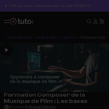
-10% sur votre commande avec le code PROMO10
C
Recher
USE
Pa
Tous les tutos
Audio & MAO
Logic Pro
Formation Compos
Play
Formation Composer de la
Musique de Film : Les bases
Un cours de
Arnaud Debuchy