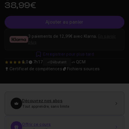
38,99€
Ajouter au panier
3 paiements de 12,99€ avec Klarna.
En savoir
plus
Enregistrer pour plus tard
5,0
7h17
QCM
Débutant
5
Certificat de compétences
Fichiers sources
Découvrez nos abos
Tout apprendre, sans limite
Offrir ce cours