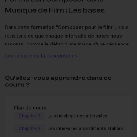
Musique de Film : Les bases
Dans cette
formation "Composer pour le film"
, nous
revisitons
ce que chaque intervalle de notes nous
raconte
, comme le début d'une image d'une séquence
de film.
Lire la suite de la description
Ce cours de plus de 7 heures aborde les notions
Qu’allez-vous apprendre dans ce
suivantes :
cours ?
La sémiologie des intervalles
Les intervalles à sentiments stables et instables
Plan de cours
Créer un thème de musique de film sur 3 notes
Chapitre 1
La sémiologie des intervalles
Créer un thème à partir d'une harmonie
Chapitre 2
Les intervalles à sentiments stables
Gérer une session de musique de film avec Logic Pro