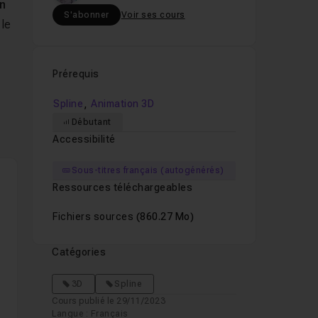
n
S'abonner
Voir ses cours
 le
Prérequis
ère
,
Spline
Animation 3D
Débutant
s
Accessibilité
Sous-titres français (autogénérés)
Ressources téléchargeables
Fichiers sources
(860.27 Mo)
Catégories
3D
Spline
Cours publié le 29/11/2023
Langue : Français