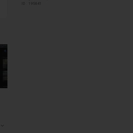
ID : 195841
mages suivantes
Voir la réponse