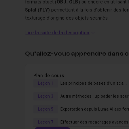
formats objet (
OBJ, GLB
) ou encore en utilisan
Splat (PLY)
permettant à la fois d'obtenir des f
texturage d'origine des objets scannés.
Lire la suite de la description
Nous viendrons ensuite intégrer le résultat final d
simple ou avancée et en réalisant un
habillage
e
Qu’allez-vous apprendre dans c
Les sources seront accessibles et je me tiens ég
accompagner dans cette formation.
Très bonne formation !
Plan de cours
Leçon 1
Les principes de bases d'un scan en trois dimensions
Leçon 3
Leçon 5
Leçon 7