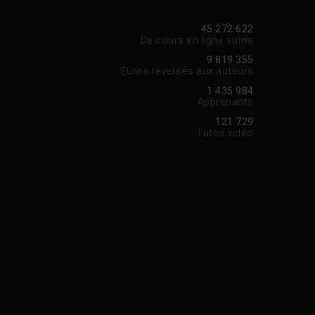
45 272 622
De cours en ligne suivis
9 819 355
Euros reversés aux auteurs
1 435 984
Apprenants
121 729
Tutos vidéo