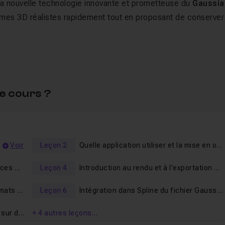
t la nouvelle technologie innovante et prometteuse du
Gaussia
ormes 3D réalistes rapidement tout en proposant de conserver
ans l'application
Spline
en
recadrant
le/les sujet(s) de mani
t une
animation
dans ce projet.
e cours ?
alement à votre disposition dans le salon d'entraide pour vou
Voir
Leçon 2
Quelle application utiliser et la mise en oeuvre d'une capture depuis un téléphone
Autre méthodes : uploader les sources pour traitement en 3D
Leçon 4
Introduction au rendu et à l'exportation 3D depuis l'application de Luma AI
Exportation depuis Luma AI aux formats Gaussian Splat, GLB et OBJ
Leçon 6
Intégration dans Spline du fichier Gaussian Splat (PLY) et recadrage de base de l'objet 3D
Effectuer des recadrages avancés sur des rendus plus complexes
+ 4 autres leçons…