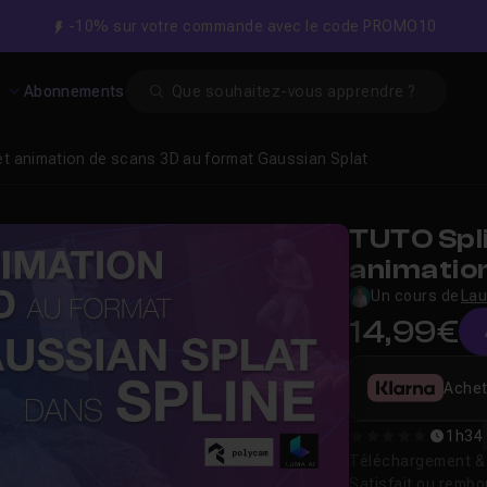
-10% sur votre commande avec le code PROMO10
Search
s
Abonnements
n et animation de scans 3D au format Gaussian Splat
TUTO Spli
animatio
Gaussian
Un cours de
Lau
14,99€
Achet
1h34
0
Téléchargement & v
Satisfait ou remb