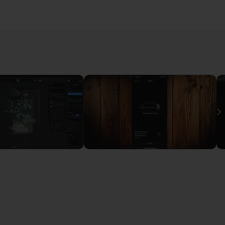
en trois dimensions
07m15
Voir
ise en oeuvre d'une capture depuis un téléphone
05m58
I
rces pour traitement en 3D
16m15
ation 3D depuis l'application de Luma AI
06m57
rmats Gaussian Splat, GLB et OBJ
04m51