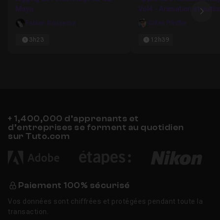
Maya
Vol4 - Animation et outil
Ima
l'animation
Fabien Bouzerna
Gilles Pfeiffer
3h23
12h39
+ 1,400,000 d’apprenants et
d’entreprises se forment au quotidien
sur Tuto.com
Paiement 100% sécurisé
Vos données sont chiffrées et protégées pendant toute la
transaction.