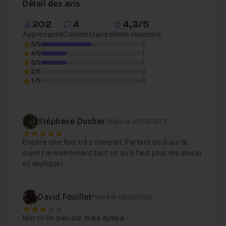
Détail des avis
02 - Mise en place du squelette pour les ante
Leçon 2
202
4
4,3/5
Apprenants
Commentaires
Note moyenne
5/5
2
4/5
1
03 - Skinning du haut du corps.mov
07m42
Leçon 3
3/5
1
2/5
0
1/5
0
04 - Mise en place du squelette pour les jamb
Leçon 4
Stéphane Ducher
Publié le 21/02/2017
05 - Skinning des jambes
04m11
Leçon 5
5
Encore une fois très complet. Partant de 0 sur le
sujet j'ai maintenant tout ce qu'il faut pour me lancer
et appliquer.
06 - Création des contrôleurs pour le corps
Leçon 6
David Fouillet
Publié le 08/08/2020
07 - Dynamiques pour les antennes
14m19
Leçon 7
3
Merci! Un peu dur mais sympa