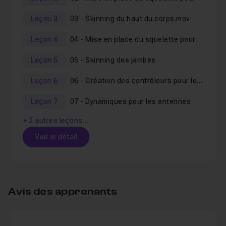
Leçon 3
03 - Skinning du haut du corps.mov
Leçon 4
04 - Mise en place du squelette pour les jambes
Leçon 5
05 - Skinning des jambes
Leçon 6
06 - Création des contrôleurs pour le corps
Leçon 7
07 - Dynamiques pour les antennes
+ 2 autres leçons…
Voir le détail
Table des matières
Avis des apprenants
01 - Présentation du modèle et mise en place d
Leçon 1
Voir