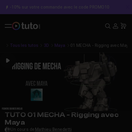
-10% sur votre commande avec le code PROMO10
C
Recher
USE
Pa
Tous les tutos
3D
Maya
01 MECHA - Rigging avec Maya
Play
TUTO 01 MECHA - Rigging avec
Maya
Un cours de
Mathieu Benedetti