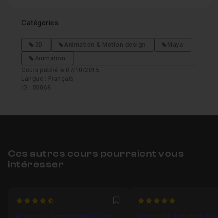
Catégories
3D
Animation & Motion design
Maya
Animation
Cours publié le 07/10/2015
Langue : Français
ID : 50068
Ces autres cours pourraient vous
intéresser
4.5833333333333
5
Favori
Rigging de Personnage 3D sur
Apprendre Autodesk May