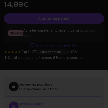
14,99€
Ajouter au panier
Acheter maintenant, payer plus tard.
En savoir
plus
Enregistrer pour plus tard
4,3
2h37
QCM
Intermédiaire
4.25
Certificat de compétences
Fichiers sources
Découvrez nos abos
Tout apprendre, sans limite
Offrir ce cours