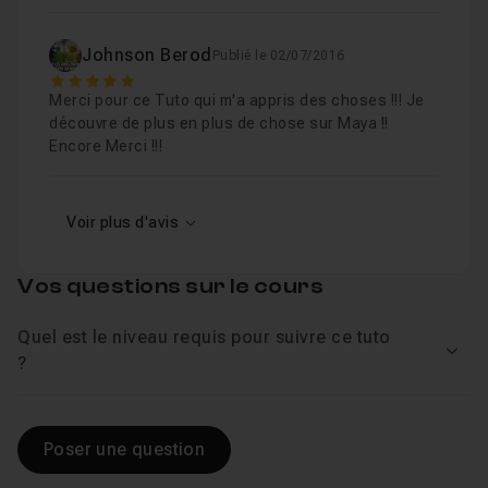
08 - Création des contrôleurs pour les jambes
Leçon 8
Johnson Berod
Publié le 02/07/2016
5
09 - Optimisation du RIG
25m07
Merci pour ce Tuto qui m'a appris des choses !!! Je
Leçon 9
découvre de plus en plus de chose sur Maya !!
Encore Merci !!!
Voir plus d'avis
Vos questions sur le cours
Quel est le niveau requis pour suivre ce tuto
Voir
?
Poser une question