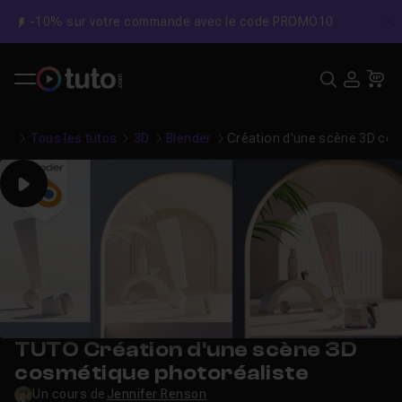
-10% sur votre commande avec le code PROMO10
C
Recher
USE
Pa
Tous les tutos
3D
Blender
Création d'une scène 3D cos
Play
TUTO Création d'une scène 3D
cosmétique photoréaliste
Un cours de
Jennifer Renson