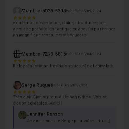
Eclairage et gestion de la lumière
18m26
Leçon 8
Membre-5036-5305
Publié le 23/09/2024
5
excellente présentation, claire, structurée pour
Rendu final et postproduction sur photoshop
Leçon 9
ainsi dire parfaite. En tant que novice, j'ai pu réaliser
un magnifique rendu, merci beaucoup
Membre-7273-5815
Publié le 28/04/2024
5
Belle présentation très bien structurée et complète.
Serge Ruquet
Publié le 23/01/2024
5
Très clair. Bien structuré. Un bon rythme. Voix et
diction agréables. Merci !
Jennifer Renson
Je vous remercie Serge pour votre retour ;)