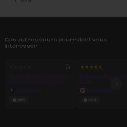
ID : 188031
Ces autres cours pourraient vous
intéresser
0
4.625
Favori
Créer un Packshot Produit avec
Packshot 3D Blender - L
Blender et Quixel Megascans
bases
Ima
Jérémy Vergne
Corentin Bechet
3h02
3h20