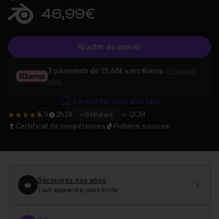
46,99€
Ajouter au panier
3 paiements de 15,66€ avec Klarna.
En savoir
plus
Enregistrer pour plus tard
5,0
2h28
QCM
Débutant
5
Certificat de compétences
Fichiers sources
Découvrez nos abos
Tout apprendre, sans limite