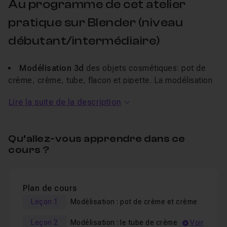
Au programme de cet atelier
pratique sur Blender (niveau
débutant/intermédiaire)
Modélisation 3d
des objets cosmétiques: pot de
crème, crème, tube, flacon et pipette. La modélisation
d'objets simples, comme ceux-là, n'aura plus de secret
Lire la suite de la description
pour vous.
Vous apprendrez comment
créer un environnement
de type architectural pour accueillir votre scène et à
Qu’allez-vous apprendre dans ce
créer des
éléments de décoration
qui viendront
cours ?
l'habiller.
Vous apprendrez comment
texturer simplement de
manière procédurale
(avec le système de nœuds de
Plan de cours
Blender) votre scène complète. Vous serez ensuite
Leçon 1
Modélisation : pot de crème et crème
capable d'incruster des textes et logos de façon
réaliste sur des objets.
Leçon 2
Modélisation : le tube de crème
Voir