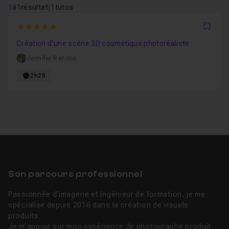
1
à
1
résultat
|
1
tutos
5
Favo
Création d'une scène 3D cosmétique photoréaliste
Jennifer Renson
2h28
Son parcours professionnel
Passionnée d'imagerie et Ingénieur de formation, je me
spécialise depuis 2016 dans la création de visuels
produits.
Je m'appuie sur mon expérience de photographe produit