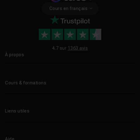
Cours en français
4.7 sur
1363 avis
À propos
Qui sommes-nous ?
Le blog
Cours & formations
Tous les tutos
Formations éligibles CPF
Liens utiles
Formations certifiantes
Formations IA
Entreprises
Tutos gratuits
Abonnement Tuto.com
Aide