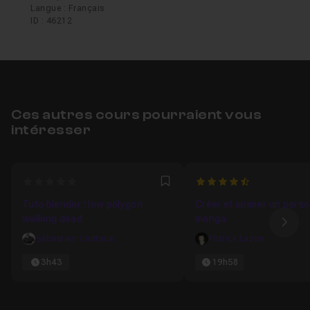
Langue : Français
ID : 46212
Ces autres cours pourraient vous
intéresser
0
4.9333333333333
Favori
Tuto blender : low polygon
Créer et animer un pers
walking dead
manga
Ima
Sébastien Vanteux
Patrick Lazon
3h43
19h58