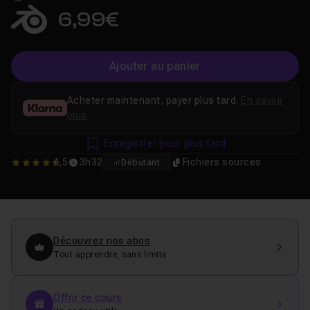
6,99€
Ajouter au panier
Acheter maintenant, payer plus tard.
En savoir
plus
Enregistrer pour plus tard
4,5
3h32
Fichiers sources
Débutant
4.5
Découvrez nos abos
Tout apprendre, sans limite
Offrir ce cours