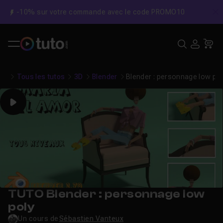
-10% sur votre commande avec le code PROMO10
C
Recher
USE
Pa
Tous les tutos
3D
Blender
Blender : personnage low pol
Play
TUTO Blender : personnage low
poly
Un cours de
Sébastien Vanteux