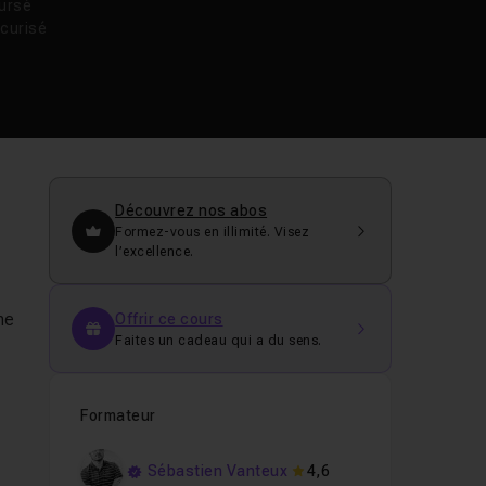
oursé
curisé
Découvrez nos abos
Formez-vous en illimité. Visez
l’excellence.
s
ne
Offrir ce cours
Faites un cadeau qui a du sens.
Formateur
Sébastien Vanteux
4,6