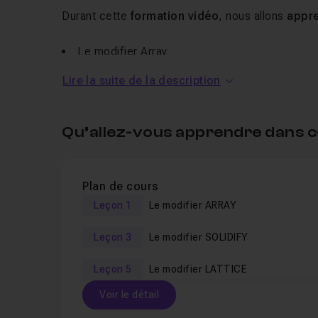
Durant cette
formation vidéo
, nous allons
appre
Le modifier
Array
Le modifier
Subdivision surface
Lire la suite de la description
Le modifier
Solidify
Le modifier
Mirror
Qu’allez-vous apprendre dans c
Le modifier
Bevel
Le modifier
Lattice
Plan de cours
Tous ces outils vous permettront de
développer
Leçon 1
Le modifier ARRAY
Blender
. Ce tuto peut être suivi par tous les niv
Leçon 3
Le modifier SOLIDIFY
Blender est recommandée.
Leçon 5
Le modifier LATTICE
Voir le détail