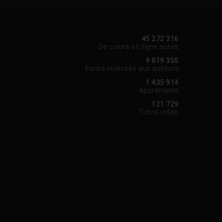
45 272 316
De cours en ligne suivis
9 819 355
Euros reversés aux auteurs
1 435 914
Apprenants
121 729
Tutos vidéo