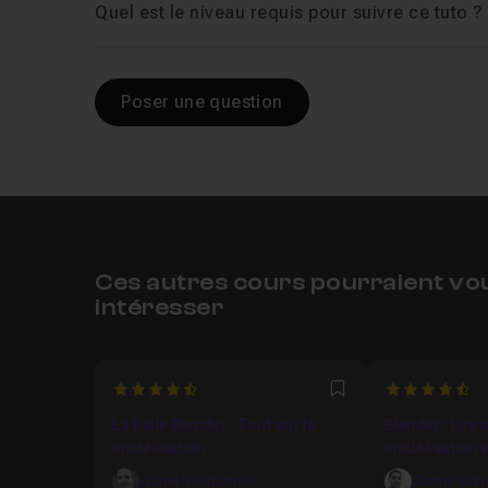
Quel est le niveau requis pour suivre ce tuto ?
Poser une question
Ces autres cours pourraient vo
intéresser
4.9130434782609
4.9
Favori
La Bible Blender : Tout sur la
Blender : Les 
modélisation
modélisation e
Lionel Vicidomini
Gianni Corr