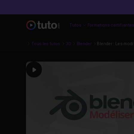
Tutos
Formations certifiante
Tous les tutos
3D
Blender
Blender : Les mod
Play