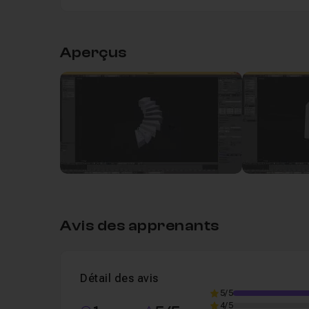
Table des matières
Aperçus
Leçon 1
Le modifier ARRAY
10m04
Leçon 2
Le modifier BEVEL
06m
Voir
Leçon 3
Le modifier SOLIDIFY
05m39
Leçon 4
Le modifier SUBDIVISION
07m41
Avis des apprenants
Leçon 5
Le modifier LATTICE
05m01
Détail des avis
5/5
4/5