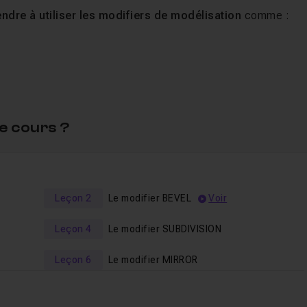
ndre à utiliser les modifiers de modélisation
comme :
e cours ?
 de nouvelles compétences en terme de modélisation d
Leçon 2
Le modifier BEVEL
Voir
eaux d’utilisateurs, même si une connaissance de l'interface d
Leçon 4
Le modifier SUBDIVISION
Leçon 6
Le modifier MIRROR