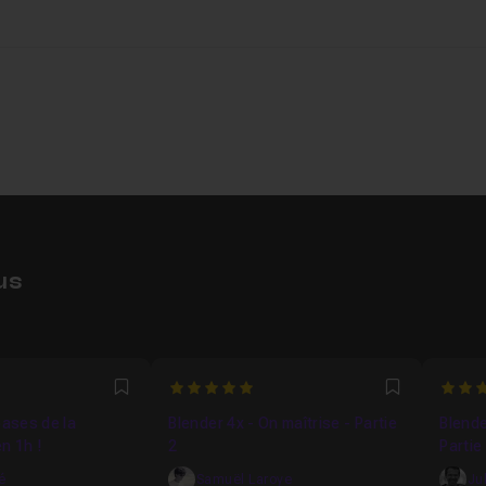
us
5
5
Favori
Favori
bases de la
Blender 4x - On maîtrise - Partie
Blende
n 1h !
2
Partie
é
Samuël Laroye
Ju