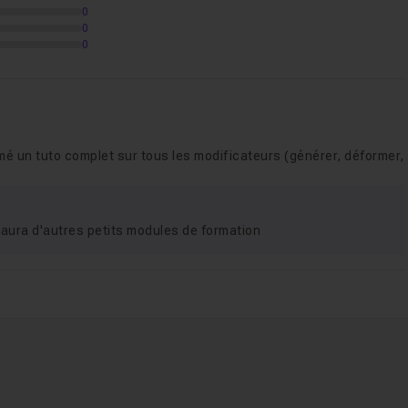
0
0
0
imé un tuto complet sur tous les modificateurs (générer, déformer,
 y aura d'autres petits modules de formation