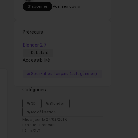
S'abonner
Voir ses cours
Prérequis
Blender 2.7
Débutant
Accessibilité
Sous-titres français (autogénérés)
ans
Catégories
e
3D
Blender
Modélisation
Mis à jour le 24/02/2016
Langue : Français
ID : 57371