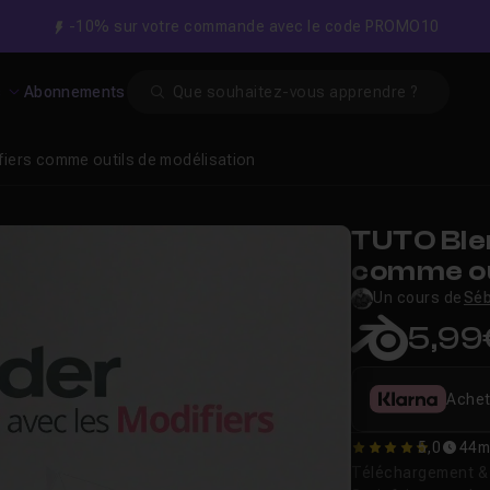
-10% sur votre commande avec le code PROMO10
Search
s
Abonnements
ifiers comme outils de modélisation
TUTO Blen
comme ou
Un cours de
Séb
5,99
Achet
5,0
44m
5
Téléchargement & v