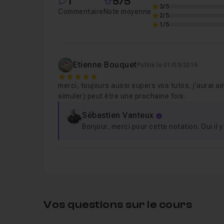
1
5/5
Leçon 6
Le modifier MIRROR
08m55
3/5
Commentaire
Note moyenne
2/5
1/5
Etienne Bouquet
Publié le 01/03/2016
5
merci, toujours aussi supers vos tutos, j'aurai a
simuler) peut être une prochaine fois.
Sébastien Vanteux
Bonjour, merci pour cette notation. Oui il
Vos questions sur le cours