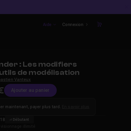
C
Aide
Connexion
Panier
der : Les modifiers
tils de modélisation
astien Vanteux
€
Ajouter au panier
er maintenant, payer plus tard.
En savoir plus
18
Débutant
isionnage illimité