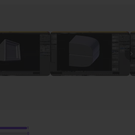
58
I
1
0