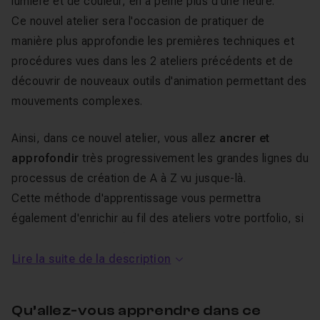
lumière et de couleur, en à peine plus d'une heure.
Ce nouvel atelier sera l'occasion de pratiquer de
manière plus approfondie les premières techniques et
procédures vues dans les 2 ateliers précédents et de
découvrir de nouveaux outils d'animation permettant des
mouvements complexes.
Ainsi, dans ce nouvel atelier, vous allez
ancrer et
approfondir
très progressivement les grandes lignes du
processus de création de A à Z vu jusque-là.
Cette méthode d'apprentissage vous permettra
également d'enrichir au fil des ateliers votre portfolio, si
vous souhaitez en créer un.
De ce fait, je vous conseille, si vous ne l'avez pas
Lire la suite de la description
encore fait, de suivre les 2 ateliers précédents de cette
série,
"Animation 3D atelier 2"
, et "
Animation 3D atelier
Qu’allez-vous apprendre dans ce
3
" dans lesquels je détaille beaucoup plus les grandes