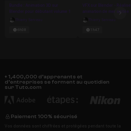
Bundle : Animation 3D sur
VFX sur Blender - Réalis
Blender pour débutant volume 1
animation de mer agitée
Ima
Thierry Serveau
Thierry Serveau
6h08
1h47
+ 1,400,000 d’apprenants et
d’entreprises se forment au quotidien
sur Tuto.com
Paiement 100% sécurisé
Vos données sont chiffrées et protégées pendant toute la