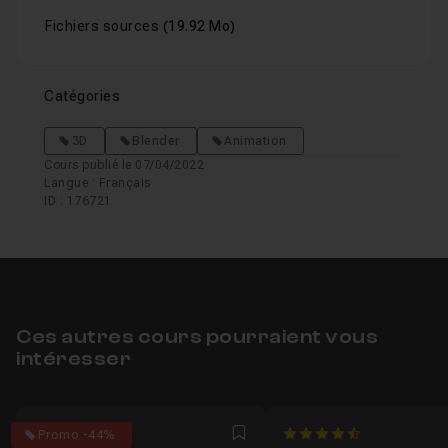
Fichiers sources
(19.92 Mo)
Catégories
3D
Blender
Animation
Cours publié le 07/04/2022
Langue : Français
ID : 176721
Ces autres cours pourraient vous
intéresser
4.8461538461538
4.8
Promo -44%
Favori