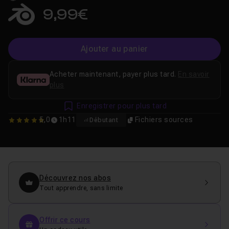
9,99€
Ajouter au panier
Acheter maintenant, payer plus tard.
En savoir
plus
Enregistrer pour plus tard
5,0
1h11
Fichiers sources
Débutant
5
Découvrez nos abos
Tout apprendre, sans limite
Offrir ce cours