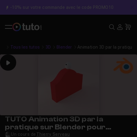
-10% sur votre commande avec le code PROMO10
C
Recher
USE
Pa
Tous les tutos
3D
Blender
Animation 3D par la pratique 
Play
TUTO Animation 3D par la
pratique sur Blender pour
Débutant - Atelier 4
Un cours de
Thierry Serveau