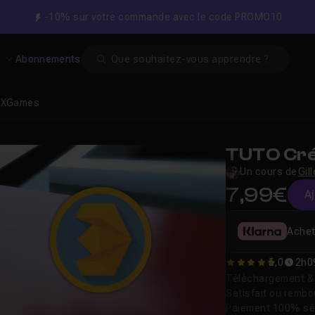
-10% sur votre commande avec le code PROMO10
Search
s
Abonnements
s XGames
TUTO Cré
Un cours de
Gil
7,99€
A
Achet
5,0
2h0
5
Téléchargement & v
Satisfait ou remb
Paiement 100% sé