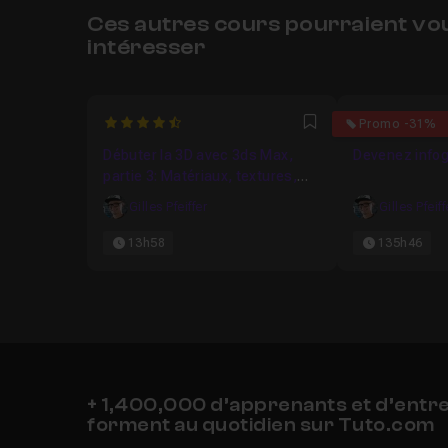
Ces autres cours pourraient vo
intéresser
4.8
4.8
Promo -31%
Favori
Débuter la 3D avec 3ds Max,
Devenez infog
partie 3: Matériaux, textures,
lumières et rendu
Gilles Pfeiffer
Gilles Pfeiff
13h58
135h46
+ 1,400,000 d’apprenants et d’entr
forment au quotidien sur Tuto.com