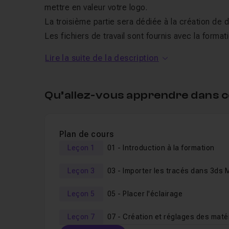
mettre en valeur votre logo.
La troisième partie sera dédiée à la création de
Les fichiers de travail sont fournis avec la form
Max
. Vous pouvez télécharger la
version d'essai d
Lire la suite de la description
Bon tuto !
Qu’allez-vous apprendre dans c
Plan de cours
Leçon 1
01 - Introduction à la formation
Leçon 3
03 - Importer les tracés dans 3ds 
Leçon 5
05 - Placer l'éclairage
Leçon 7
07 - Création et réglages des maté