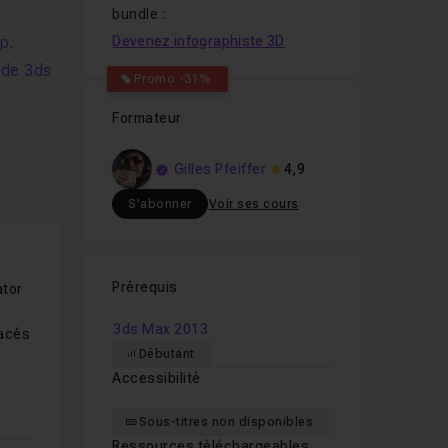
bundle :
op
.
Devenez infographiste 3D
 de 3ds
Promo -31%
Formateur
Gilles Pfeiffer
4,9
S'abonner
Voir ses cours
Prérequis
ator
3ds Max 2013
racés
Débutant
Accessibilité
Sous-titres non disponibles
Ressources téléchargeables