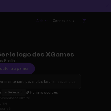
C
Aide
Connexion
Panier
er le logo des XGames
les Pfeiffer
jouter au panier
er maintenant, payer plus tard.
En savoir plus
9
Fichiers sources
Débutant
isionnage illimité
oursé
curisé