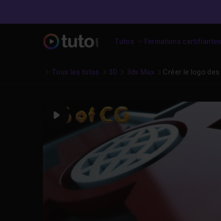
Tutos
Formations certifiante
Tous les tutos
3D
3ds Max
Créer le logo de
Play