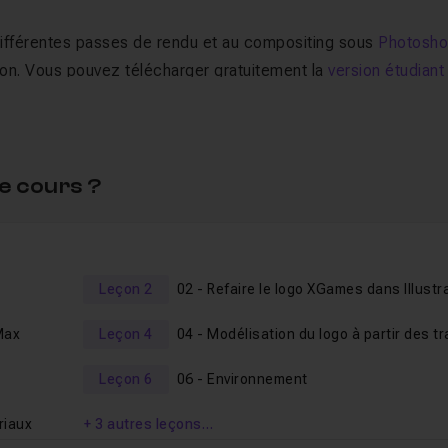
 différentes passes de rendu et au compositing sous
Photosh
ation. Vous pouvez télécharger gratuitement la
version étudiant
'Illustrator
.
e cours ?
Leçon 2
02 - Refaire le logo XGames dans Illustr
Max
Leçon 4
04 - Modélisation du logo à partir des t
Leçon 6
06 - Environnement
riaux
+ 3 autres leçons…