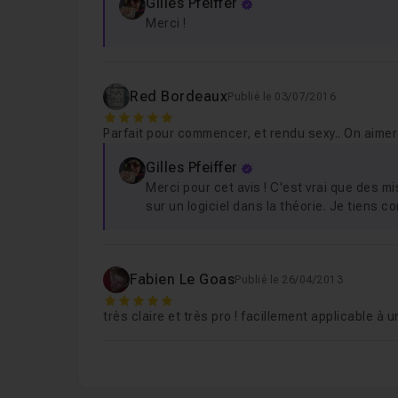
Gilles Pfeiffer
Merci !
Leçon 6
06 - Environnement
12m25
Red Bordeaux
Publié le 03/07/2016
Leçon 7
07 - Création et réglages des maté
5
Parfait pour commencer, et rendu sexy.. On aimer
Gilles Pfeiffer
Leçon 8
08 - Passe d'occlusion
12m17
Merci pour cet avis ! C'est vrai que des 
sur un logiciel dans la théorie. Je tiens c
Leçon 9
09 - Passe de Zdepth
09m10
Fabien Le Goas
Publié le 26/04/2013
Leçon 10
10 - Compositing
15m44
5
très claire et très pro ! facillement applicable à u