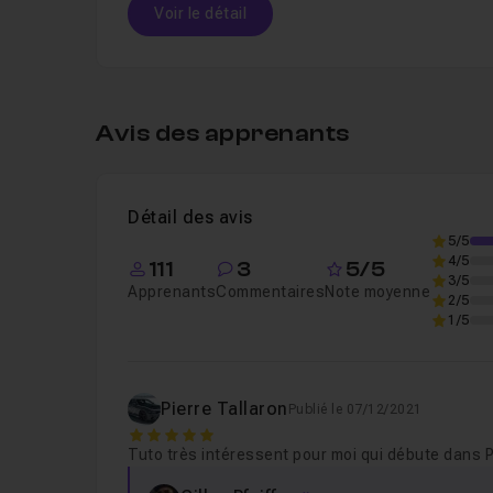
Voir le détail
Table des matières
Avis des apprenants
Leçon 1
01 - Introduction à la formation
Détail des avis
Leçon 2
02 - Refaire le logo XGames dans Il
5/5
4/5
111
3
5/5
3/5
Apprenants
Commentaires
Note moyenne
2/5
Leçon 3
03 - Importer les tracés dans 3ds 
1/5
Leçon 4
04 - Modélisation du logo à partir 
Pierre Tallaron
Publié le 07/12/2021
5
Tuto très intéressent pour moi qui débute dans Ph
Leçon 5
05 - Placer l'éclairage
14m56