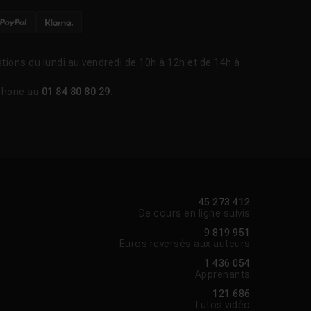
tions du lundi au vendredi de 10h à 12h et de 14h à
phone au
01 84 80 80 29
.
45 273 412
De cours en ligne suivis
9 819 951
Euros reversés aux auteurs
1 436 054
Apprenants
121 686
Tutos vidéo