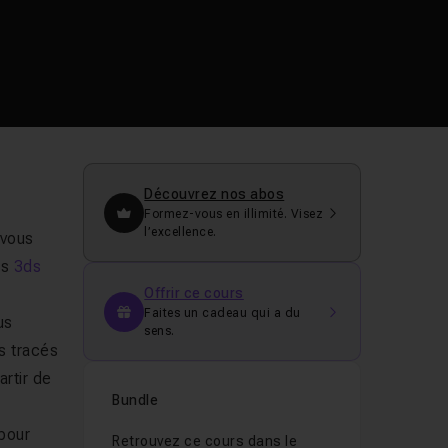
Découvrez nos abos
Formez-vous en illimité. Visez
l’excellence.
 vous
ns
3ds
Offrir ce cours
Faites un cadeau qui a du
us
sens.
s tracés
artir de
Bundle
 pour
Retrouvez ce cours dans le