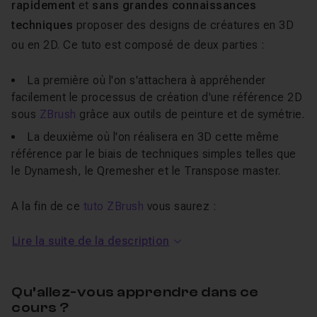
rapidement
et
sans grandes connaissances
techniques
proposer des designs de créatures en 3D
ou en 2D. Ce tuto est composé de deux parties :
La première où l'on s'attachera à appréhender
facilement le processus de création d'une référence 2D
sous
ZBrush
grâce aux outils de peinture et de symétrie.
La deuxième où l'on réalisera en 3D cette même
référence par le biais de techniques simples telles que
le Dynamesh, le Qremesher et le Transpose master.
A la fin de ce
tuto ZBrush
vous saurez :
Lire la suite de la description
Réaliser facilement des croquis sur ZBrush.
Appliquer rapidement votre croquis en volume
Qu’allez-vous apprendre dans ce
L'utilisation d'une tablette graphique est fortement
cours ?