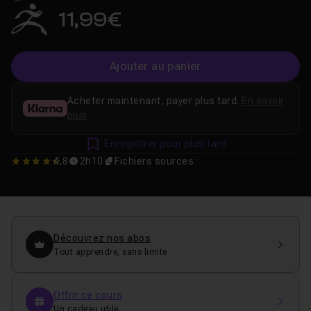
11,99€
Ajouter au panier
Acheter maintenant, payer plus tard.
En savoir
plus
Enregistrer pour plus tard
4,8
2h10
Fichiers sources
4.8181818181818
Découvrez nos abos
Tout apprendre, sans limite
Offrir ce cours
Un cadeau utile.