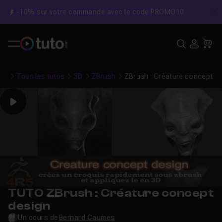
-10% sur votre commande avec le code PROMO10
C
Recher
USE
Pa
Tous les tutos
3D
ZBrush
ZBrush : Créature concept d
Play
TUTO ZBrush : Créature concept
design
Un cours de
Bernard Caumes