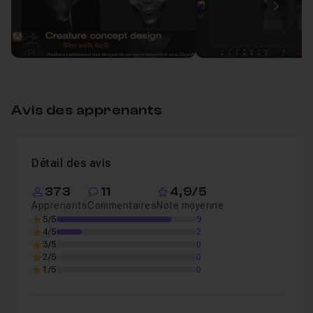
Leçon 2
Image
Modeling
1h05
Leçon 3
Modeling, posing et rendu
28m24
Leçon 4
Avis des apprenants
Détail des avis
373
11
4,9/5
Apprenants
Commentaires
Note moyenne
5/5
9
4/5
2
3/5
0
2/5
0
1/5
0