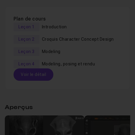
conseillée. Une connaissance basique de ZBrush aussi.
Les fichiers sources sont fournis.
Plan de cours
Leçon 1
Introduction
Leçon 2
Croquis Character Concept Design
Leçon 3
Modeling
Leçon 4
Modeling, posing et rendu
Voir le détail
Table des matières
Aperçus
Introduction
01m18
Leçon 1
Croquis Character Concept Design
35m38