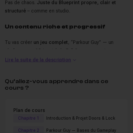
Pas de chaos.
Juste du Blueprint propre, clair et
structuré
– comme en studio.
Un contenu riche et progressif
Tu vas créer
un jeu complet
, “Parkour Guy” — un
platformer en 3D inspiré de Fall Guys — en suivant un
parcours pédagogique structuré et accessible.
Lire la suite de la description
Ce projet est conçu pour t’apprendre à travailler
comme
un professionnel
, avec une vraie architecture, des
Qu’allez-vous apprendre dans ce
bonnes pratiques, et une approche modulaire que tu
cours ?
pourras réutiliser dans tes propres jeux.
Découverte d’Unreal Engine : navigation et raccourcis
Plan de cours
Visual Scripting avec Blueprint : collisions, variables,
Chapitre 1
Introduction & Projet Doors & Lock
interfaces
Chapitre 2
Parkour Guy — Bases du Gameplay