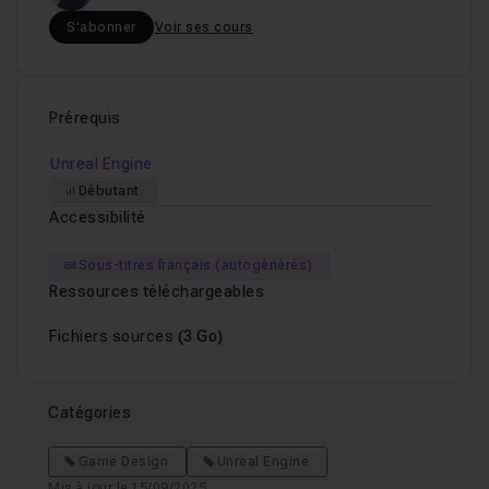
S'abonner
Voir ses cours
Prérequis
Unreal Engine
Débutant
Accessibilité
Sous-titres français (autogénérés)
Ressources téléchargeables
Fichiers sources
(3 Go)
Catégories
Game Design
Unreal Engine
Mis à jour le 15/09/2025