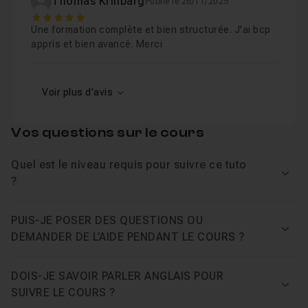
Thomas Krinbarg
Publié le 26/11/2025
5
Une formation complète et bien structurée. J'ai bcp
appris et bien avancé. Merci
Voir plus d'avis
Vos questions sur le cours
Quel est le niveau requis pour suivre ce tuto
Voir
?
PUIS-JE POSER DES QUESTIONS OU
Voir
DEMANDER DE L’AIDE PENDANT LE COURS ?
DOIS-JE SAVOIR PARLER ANGLAIS POUR
Voir
SUIVRE LE COURS ?