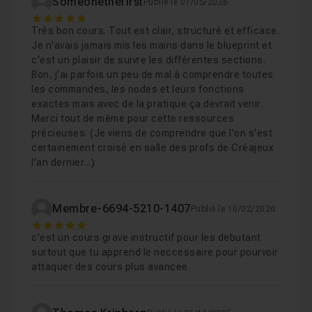
Chapitre 3 : Gameplay Avancé
Someonethefirst
2h29
Publié le 01/05/2026
5
Très bon cours. Tout est clair, structuré et efficace.
Je n'avais jamais mis les mains dans le blueprint et
Chapitre 4 : Procédural, Niagara et Cinématiques
2
c'est un plaisir de suivre les différentes sections.
Bon, j'ai parfois un peu de mal à comprendre toutes
les commandes, les nodes et leurs fonctions
Chapitre 5 : Widgets & Interfaces
1h47
exactes mais avec de la pratique ça devrait venir.
Merci tout de même pour cette ressources
précieuses. (Je viens de comprendre que l'on s'est
Chapitre 6 : Interfaces, Réglages graphiques & Cont
certainement croisé en salle des profs de Créajeux
l'an dernier...)
Chapitre 7 : Build d’un exécutable (.exe)
39m
Membre-6694-5210-1407
Publié le 10/02/2026
5
c'est un cours grave instructif pour les debutant
surtout que tu apprend le neccessaire pour pourvoir
attaquer des cours plus avancee