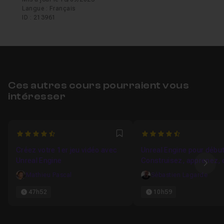
Langue : Français
ID : 213961
Ces autres cours pourraient vous
intéresser
4.8762886597938
4.5
Favori
Créez votre 1er jeu vidéo avec
Unreal Engine pour début
Unreal Engine
Construisez, apprenez, 
Ima
un jeu vidéo !
Mathieu Pascal
Sébastien Lagarde
47h52
10h59