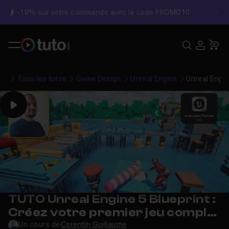
-10% sur votre commande avec le code PROMO10
C
Recher
USE
Pa
Tous les tutos
Game Design
Unreal Engine
Unreal Engin
Play
TUTO Unreal Engine 5 Blueprint :
Créez votre premier jeu complet
- Formation Débutant (Parkour
Un cours de
Corentin Guillaume