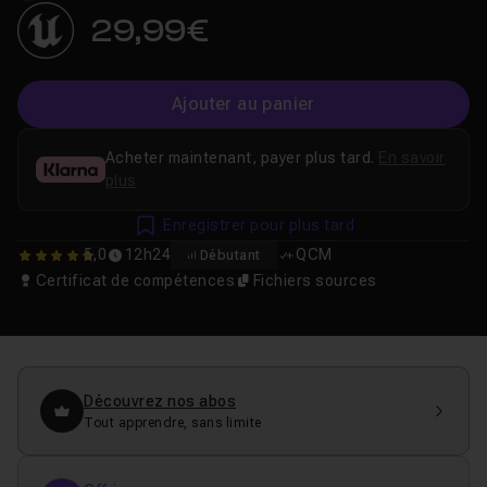
Guy)
29,99€
Ajouter au panier
Acheter maintenant, payer plus tard.
En savoir
plus
Enregistrer pour plus tard
5,0
12h24
QCM
Débutant
5
Certificat de compétences
Fichiers sources
Découvrez nos abos
Tout apprendre, sans limite