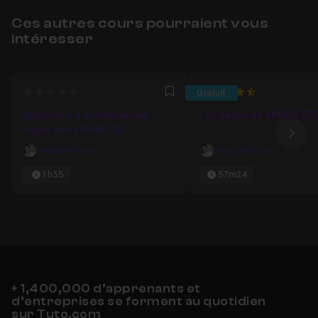
Ces autres cours pourraient vous
intéresser
0
4.75
Gratuit
Favori
Apprendre à modéliser une
Les bases de RHINOCER
bague dans RHINO 3D
Ima
Raphaël Timm
Raphaël Timm
1h35
57m24
+ 1,400,000 d’apprenants et
d’entreprises se forment au quotidien
sur Tuto.com