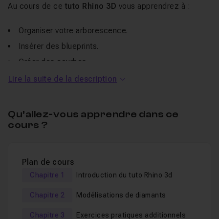
Au cours de ce
tuto Rhino 3D
vous apprendrez à :
Organiser votre arborescence.
Insérer des blueprints.
Créer des courbes.
Créer des surfaces.
Lire la suite de la description
Créer des solides.
Déplacer vos objets.
Qu’allez-vous apprendre dans ce
cours ?
Importer vos modèles 3D dans
Keyshot
5
Réaliser un rapide rendu dans Keyshot 5
Plan de cours
Ensemble, nous réaliserons
3 formes de diamants
Chapitre 1
Introduction du tuto Rhino 3d
différents
(Rectangulaire, Ronde et Triangulaire). Les 3
autres formes seront laissées en exercice (avec vidéos
Chapitre 2
Modélisations de diamants
accélérées à l'appui) pour mettre en pratique vos
Chapitre 3
Exercices pratiques additionnels