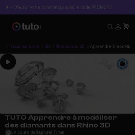
-10% sur votre commande avec le code PROMO10
C
Recher
USE
Pa
Tous les tutos
3D
Rhinoceros 3D
Apprendre à modélise
Play
TUTO Apprendre à modéliser
des diamants dans Rhino 3D
Un cours de
Raphaël Timm