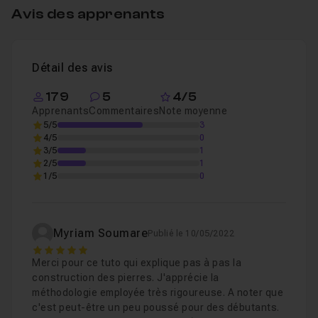
Avis des apprenants
Chapitre 4 : Rendus KEYSHOT
17m10
Détail des avis
Chapitre 5 : Conclusion
36s
179
5
4/5
Apprenants
Commentaires
Note moyenne
5/5
3
4/5
0
3/5
1
2/5
1
1/5
0
Myriam Soumare
Publié le 10/05/2022
5
Merci pour ce tuto qui explique pas à pas la
construction des pierres. J'apprécie la
méthodologie employée très rigoureuse. A noter que
c'est peut-être un peu poussé pour des débutants.