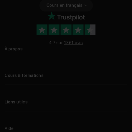
Cours en français
4.7 sur
1361 avis
À propos
Qui sommes-nous ?
Le blog
Cours & formations
Tous les tutos
Formations éligibles CPF
Liens utiles
Formations certifiantes
Formations IA
Entreprises
Tutos gratuits
Abonnement Tuto.com
Aide
Promos
Centres de formation