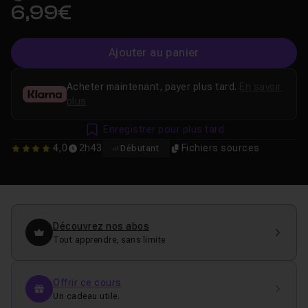
6,99€
Ajouter au panier
Acheter maintenant, payer plus tard.
En savoir
plus
Enregistrer pour plus tard
4,0
2h43
Fichiers sources
Débutant
4
Découvrez nos abos
Tout apprendre, sans limite
Offrir ce cours
Un cadeau utile.