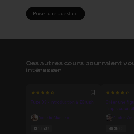
Poser une question
Ces autres cours pourraient vo
intéresser
4.6
4.4375
Favori
Fuze 08 - Introduction à ZBrush
Créer une figu
l'impression 
Romain Chauliac
Fabien Yor
14h33
3h20