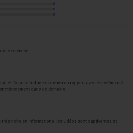
0
0
0
our le realisme
iqué et l'ajout d'astuce et notion en rapport avec le cinéma est
 fonctionnement dans ce domaine.
 très riche en informations, les vidéos sont captivantes et