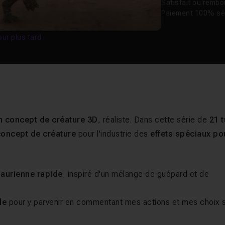
Satisfait ou remb
Paiement 100% sé
our plus tard
un concept de créature 3D
, réaliste. Dans cette série de
21 t
oncept de créature
pour l'industrie des
effets spéciaux po
saurienne rapide
, inspiré d'un mélange de guépard et de
le
pour y parvenir en commentant mes actions et mes choix 