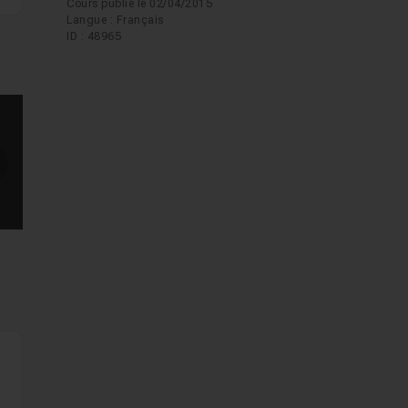
Cours publié le 02/04/2015
 à
Langue : Français
ID : 48965
 de
e
mages suivantes
ts