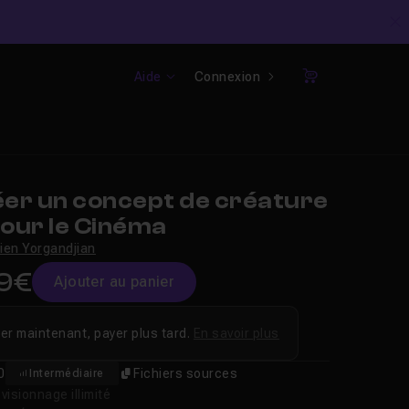
C
Aide
Connexion
Panier
er un concept de créature
pour le Cinéma
ien Yorgandjian
9€
Ajouter au panier
er maintenant, payer plus tard.
En savoir plus
0
Fichiers sources
Intermédiaire
isionnage illimité