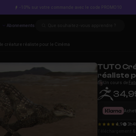
-10% sur votre commande avec le code PROMO10
Search
s
Abonnements
e créature réaliste pour le Cinéma
TUTO Cré
réaliste 
Un cours de
Fab
34,9
Achet
4,9
3h4
4.9090909090909
Téléchargement & v