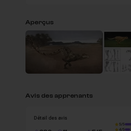
Par conséquent, cette série de vidéos s'adress
Table des matières
des
confirmés voulant découvrir une façon de 
Aperçus
Chapitre 1 : Introduction
02m43
Vous aurez comme base de travail les fichiers so
l'atelier (le modèle ZBrush symétrique / les pas
crocodile).
Introduction de la série de vidéos
Leçon 1
Cette
formation professionnelle
vous donnera 
Chapitre 2 : ZBRUSH : Sculpture du concept
réalistes
!
J'attends de voir votre travail avec impatience !
Découvrez le détail de la formation en parcourant
Chapitre 3 : KEYSHOT : rendu par couches
Avis des apprenants
Chapitre 4 : PHOTOSHOP : ajout de texture e
Détail des avis
Chapitre 5 : Conclusion
42s
5/5
4/5