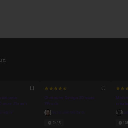
us
4.75
5
Favori
Favori
rine pour
Character Design 3D sous
Maitri
3D avec Zbrush
ZBrush
créati
gandjian
Guillaume Martinet
Ju
7h25
13