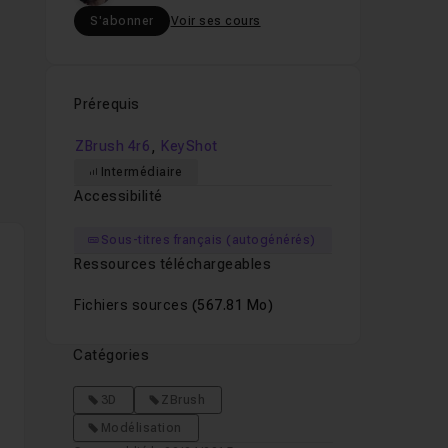
S'abonner
Voir ses cours
 en
Prérequis
,
ZBrush 4r6
KeyShot
ons
Intermédiaire
Accessibilité
Sous-titres français (autogénérés)
Ressources téléchargeables
ue
Fichiers sources
(567.81 Mo)
Catégories
3D
ZBrush
ou
Modélisation