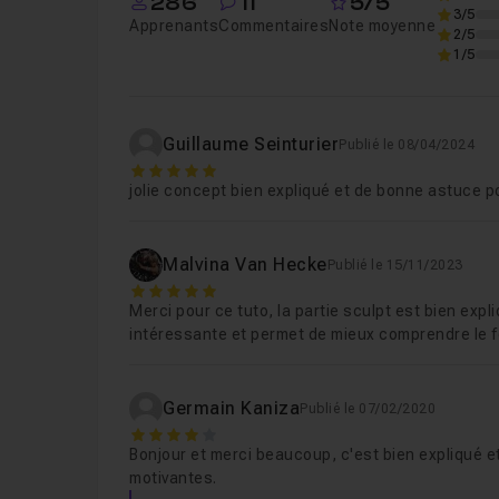
286
11
5/5
3/5
Apprenants
Commentaires
Note moyenne
2/5
1/5
Guillaume Seinturier
Publié le 08/04/2024
5
jolie concept bien expliqué et de bonne astuce p
Malvina Van Hecke
Publié le 15/11/2023
5
Merci pour ce tuto, la partie sculpt est bien expl
intéressante et permet de mieux comprendre le
Germain Kaniza
Publié le 07/02/2020
4
Bonjour et merci beaucoup, c'est bien expliqué et
motivantes.