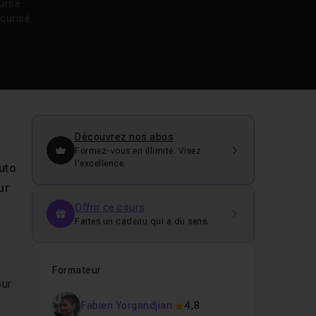
oursé
curisé
Découvrez nos abos
Formez-vous en illimité. Visez
l’excellence.
uto
ur
Offrir ce cours
Faites un cadeau qui a du sens.
Formateur
sur
Fabien Yorgandjian
4,8