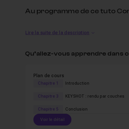
Au programme de ce tuto Conc
Nous partirons d'une sphère et utiliserons
ZBrus
Lire la suite de la description
pose
.
Ensuite, nous utiliserons
Keyshot
5
(logiciel de r
et
retoucherons
dans
Photoshop
dans la partie
Qu’allez-vous apprendre dans c
Le Tuto s'organise en alternant :
Plan de cours
les vidéos théoriques dans lesquelles
j'expli
Chapitre 1
Introduction
ma façon de faire
et
quelques astuces
.
Chapitre 3
KEYSHOT : rendu par couches
les vidéos d'application de cette théorie, pl
créature
en expliquant ce que je fais et pourqu
Chapitre 5
Conclusion
Bien que je prenne le temps d'expliquer tous les o
Voir le détail
Photoshop
(navigation, principes & philosophie).