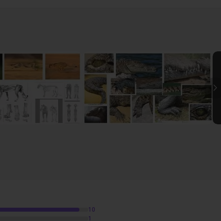
e à des
niveaux intermédiaires
ou
débutants avertis
comme
travailler
.
urces nécessaires pour refaire chez vous tout ou une partie
ses de rendus, l'image du background, et quelques textures d
I
la
motivation et les moyens de créer vos propres concep
 et mise en pose.
1h49
 la table des matières.
11m24
t retravail pour obtenir une image réaliste
1h35
10
1