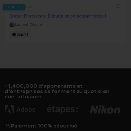
4.7692307692308
Gratuit
Favo
Gratuit Photoscan : Debuter en photogrammétrie !
Laurent Chomel
32m11
+ 1,400,000 d’apprenants et
d’entreprises se forment au quotidien
sur Tuto.com
Paiement 100% sécurisé