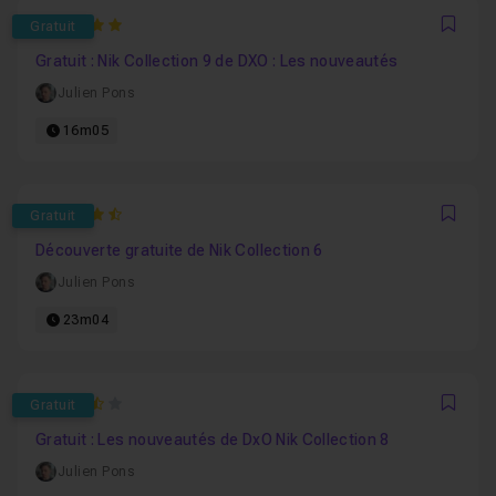
5
Gratuit
Favo
Gratuit : Nik Collection 9 de DXO : Les nouveautés
Julien Pons
16m05
4.75
Gratuit
Favo
Découverte gratuite de Nik Collection 6
Julien Pons
23m04
3.5
Gratuit
Favo
Gratuit : Les nouveautés de DxO Nik Collection 8
Julien Pons