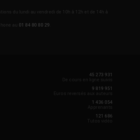
tions du lundi au vendredi de 10h à 12h et de 14h à
phone au
01 84 80 80 29
.
45 273 931
De cours en ligne suivis
9 819 951
Euros reversés aux auteurs
1 436 054
Apprenants
121 686
Tutos vidéo