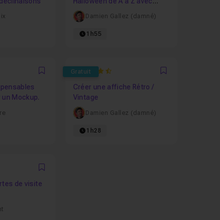
 déclinaisons
Halloween de A à Z avec
Illustrator
ix
Damien Gallez (damné)
1h55
4.8571428571429
Gratuit
Favori
Favori
ispensables
Créer une affiche Rétro /
r un Mockup.
Vintage
re
Damien Gallez (damné)
1h28
Favori
rtes de visite
nt