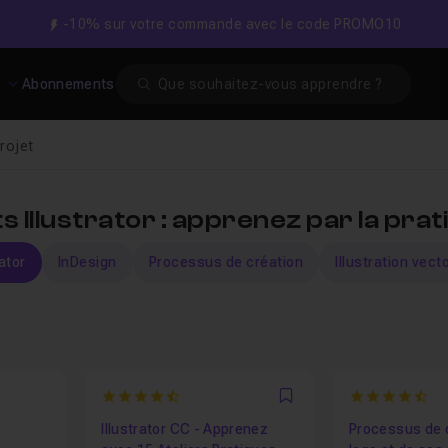
-10% sur votre commande avec le code PROMO10
Search
s
Abonnements
rojet
s Illustrator : apprenez par la prat
rator
InDesign
Processus de création
Illustration vecto
4.7878787878788
4.756097560
Favori
Illustrator CC - Apprenez
Processus de c