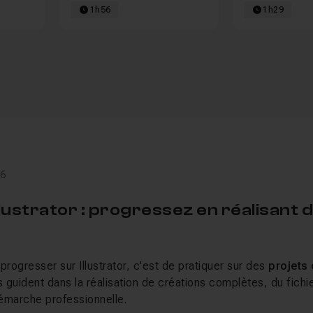
1h56
1h29
26
llustrator : progressez en réalisant 
progresser sur Illustrator, c'est de pratiquer sur des
projets
 guident dans la réalisation de créations complètes, du fichi
démarche professionnelle.