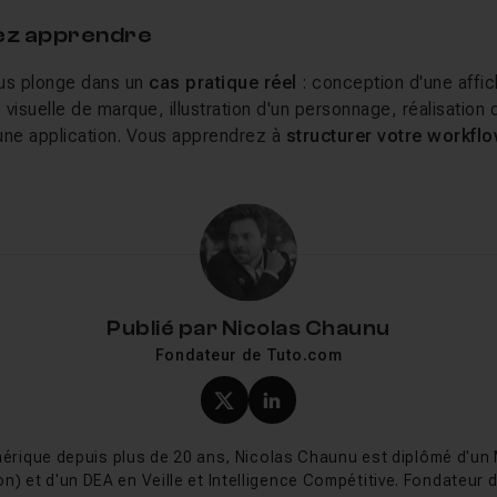
lez apprendre
ous plonge dans un
cas pratique réel
: conception d'une affi
 visuelle de marque, illustration d'un personnage, réalisation d
une application. Vous apprendrez à
structurer votre workfl
lans de travail multiples, préparation des fichiers d'export) e
rs compétences (tracé, couleur, typographie, effets). Ces at
s pour
construire un portfolio
et se rapprocher des conditions
par compétence :
Logo
,
Dessin
,
Effet
. Pour un parcours proj
notre
formation Graphiste Illustrator éligible CPF
.
Publié par
Nicolas Chaunu
Fondateur de Tuto.com
ratuits
Profil X (twitter) de Nicol
Profil LinkedIn de Ni
érique depuis plus de 20 ans, Nicolas Chaunu est diplômé d'un
on) et d'un DEA en Veille et Intelligence Compétitive. Fondateur