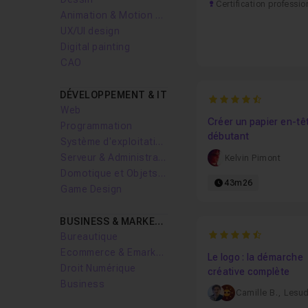
Certification professio
Animation & Motion design
UX/UI design
Digital painting
CAO
DÉVELOPPEMENT & IT
4.5714285714286
Web
Créer un papier en-tê
Programmation
débutant
Système d'exploitation
Serveur & Administration Systèmes
Kelvin Pimont
Domotique et Objets Connectés
43m26
Game Design
BUSINESS & MARKETING
4.8841201716738
Bureautique
Ecommerce & Emarketing
Le logo : la démarche
Droit Numérique
créative complète
Business
Camille B.
,