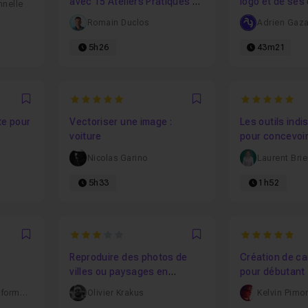
avec 15 Ateliers Pratiques et
logo et de ses
nnelle
créatifs
Romain Duclos
Adrien Gaza
5h26
43m21
5
5
Favori
Favori
te pour
Vectoriser une image :
Les outils ind
voiture
pour concevoi
Nicolas Garino
Laurent Brie
5h33
1h52
3
5
Favori
Favori
Reproduire des photos de
Création de ca
villes ou paysages en
pour débutant
vectoriel sur Illustrator
Lesudformations
Olivier Krakus
Kelvin Pimo