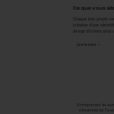
Ce que vous al
Chaque tuto projet v
création d'une identité
design d'icônes pour 
calques, gestion des p
simultanément plusieu
Lire la suite
particulièrement utile
Retrouvez nos tutos 
mentorat, découvrez 
Liens utiles
Tutos Illustrator g
Entrepreneur du num
(Université de Toul