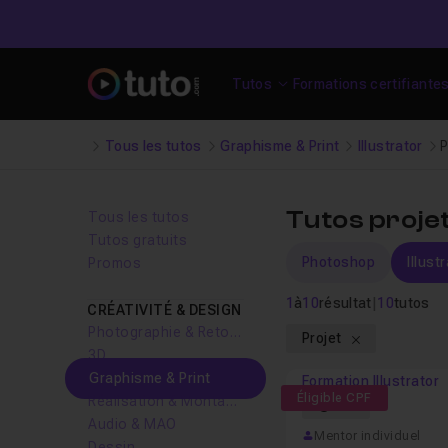
Tutos
Formations certifiante
Tous les tutos
Graphisme & Print
Illustrator
P
Tutos projet
Tous les tutos
Tutos gratuits
Photoshop
Illust
Promos
1
à
10
résultat
|
10
tutos
CRÉATIVITÉ & DESIGN
Photographie & Retouche
Projet
3D
Graphisme & Print
Formation Illustrator
Éligible CPF
Réalisation & Montage vidéo
60h
Audio & MAO
Mentor individuel
Dessin