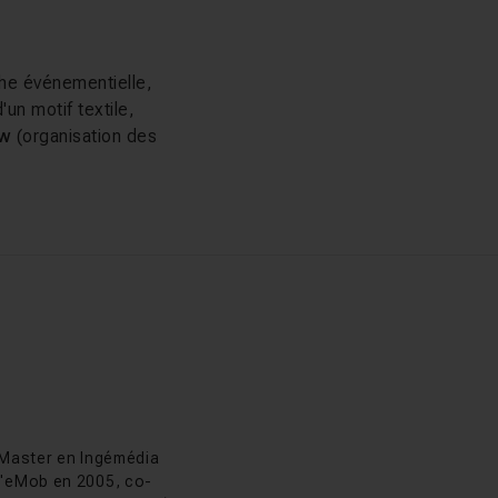
che événementielle,
'un motif textile,
ow
(organisation des
t à mobiliser
eliers sont
 de travail réelles.
et encadré avec
as Chaunu
colas Chaunu
 Master en Ingémédia
 d'eMob en 2005, co-