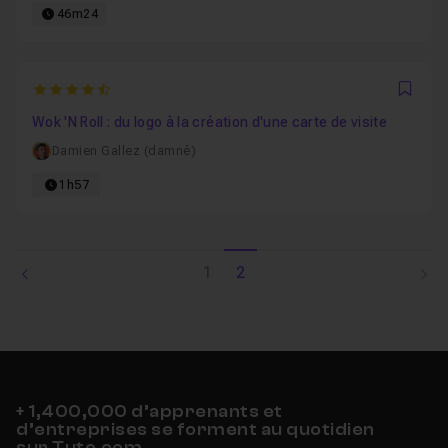
46m24
4.9090909090909
Favo
Wok 'N Roll : du logo à la création d'une carte de visite
Damien Gallez (damné)
1h57
1
2
+ 1,400,000 d’apprenants et
d’entreprises se forment au quotidien
sur Tuto.com