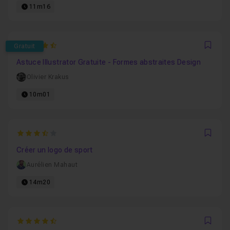
11m16
4.625
Gratuit
Favo
Astuce Illustrator Gratuite - Formes abstraites Design
Olivier Krakus
10m01
3.5161290322581
Favo
Créer un logo de sport
Aurélien Mahaut
14m20
4.8333333333333
Favo