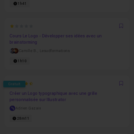
1h41
1
Favo
Cours Le Logo - Développer ses idées avec un
brainstorming
Camille B.
,
Lesudformations
1h10
4.8571428571429
Gratuit
Favo
Créer un Logo typographique avec une grille
personnalisée sur Illustrator
Adrien Gazaix
28m11