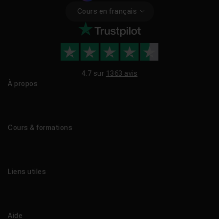
Cours en français
4.7 sur
1363 avis
À propos
Qui sommes-nous ?
Le blog
Cours & formations
Tous les tutos
Formations éligibles CPF
Liens utiles
Formations certifiantes
Formations IA
Entreprises
Tutos gratuits
Abonnement Tuto.com
Aide