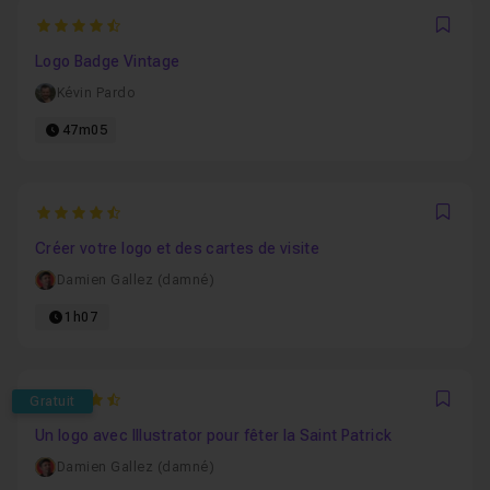
4.9411764705882
Favo
Logo Badge Vintage
Kévin Pardo
47m05
4.7916666666667
Favo
Créer votre logo et des cartes de visite
Damien Gallez (damné)
1h07
4.5294117647059
Gratuit
Favo
Un logo avec Illustrator pour fêter la Saint Patrick
Damien Gallez (damné)