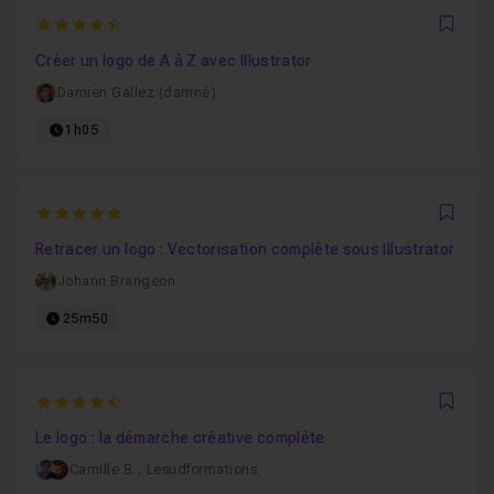
4.9795918367347
Favo
Créer un logo de A à Z avec Illustrator
Damien Gallez (damné)
1h05
5
Favo
Retracer un logo : Vectorisation complète sous Illustrator
Johann Brangeon
25m50
4.8841201716738
Favo
Le logo : la démarche créative complète
Camille B.
,
Lesudformations