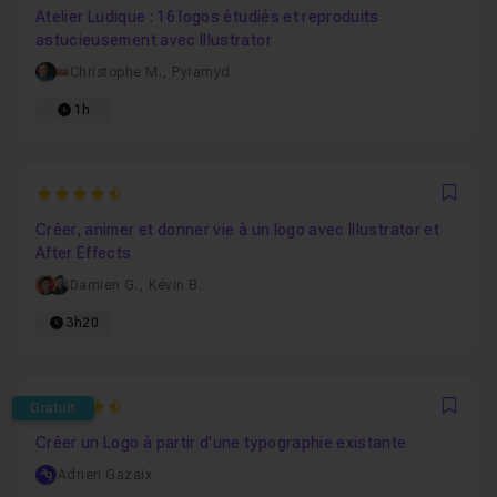
Atelier Ludique : 16 logos étudiés et reproduits
astucieusement avec Illustrator
Christophe M.
,
Pyramyd
1h
4.7
Favo
Créer, animer et donner vie à un logo avec Illustrator et
After Effects
Damien G.
,
Kévin B.
3h20
4.7222222222222
Gratuit
Favo
Créer un Logo à partir d'une typographie existante
Adrien Gazaix