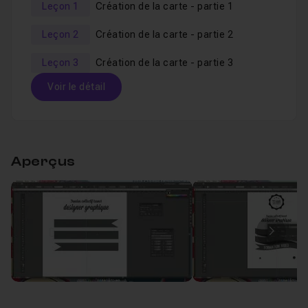
Leçon 1
Création de la carte - partie 1
Leçon 2
Création de la carte - partie 2
Leçon 3
Création de la carte - partie 3
Voir le détail
Table des matières
Aperçus
Création de la carte - partie 1
25m36
Leçon 1
Création de la carte - partie 2
20m45
Leçon 2
Image
Création de la carte - partie 3
21m30
Leçon 3