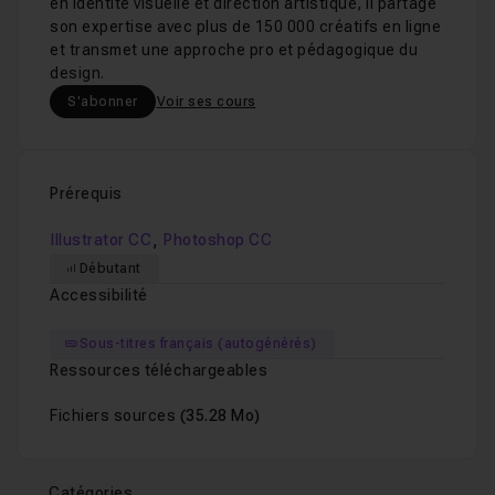
en identité visuelle et direction artistique, il partage
son expertise avec plus de 150 000 créatifs en ligne
et transmet une approche pro et pédagogique du
design.
S'abonner
Voir ses cours
Prérequis
,
Illustrator CC
Photoshop CC
Débutant
Accessibilité
Sous-titres français (autogénérés)
Ressources téléchargeables
Fichiers sources
(35.28 Mo)
Catégories