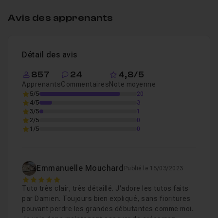
Avis des apprenants
Détail des avis
857
24
4,8/5
Apprenants
Commentaires
Note moyenne
5/5
20
4/5
3
3/5
1
2/5
0
1/5
0
Emmanuelle Mouchard
Publié le 15/03/2023
5
Tuto très clair, très détaillé. J'adore les tutos faits
par Damien. Toujours bien expliqué, sans fioritures
pouvant perdre les grandes débutantes comme moi.