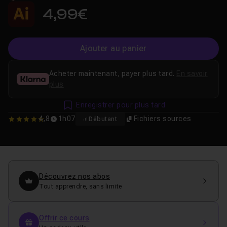
4,99€
Ajouter au panier
Acheter maintenant, payer plus tard.
En savoir
plus
Enregistrer pour plus tard
4,8
1h07
Fichiers sources
Débutant
4.7916666666667
Découvrez nos abos
Tout apprendre, sans limite
Offrir ce cours