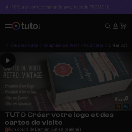
-10% sur votre commande avec le code PROMO10
C
Recher
USE
Pa
Tous les tutos
Graphisme & Print
Illustrator
Créer votre 
Play
TUTO Créer votre logo et des
cartes de visite
Un cours de
Damien Gallez (damné)