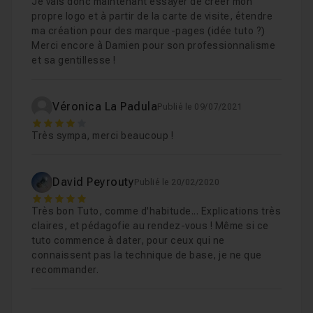
Je vais donc maintenant essayer de créer mon
propre logo et à partir de la carte de visite, étendre
ma création pour des marque-pages (idée tuto ?)
Merci encore à Damien pour son professionnalisme
et sa gentillesse !
Véronica La Padula
Publié le 09/07/2021
4
Très sympa, merci beaucoup !
David Peyrouty
Publié le 20/02/2020
5
Très bon Tuto, comme d'habitude... Explications très
claires, et pédagofie au rendez-vous ! Même si ce
tuto commence à dater, pour ceux qui ne
connaissent pas la technique de base, je ne que
recommander.